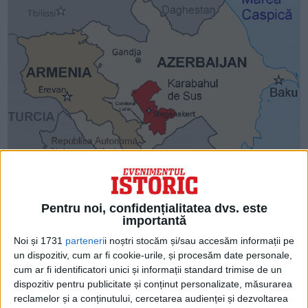
ARTICOLE ONLINE
Occidentul vrea să impună Armeniei „modelul său de
securitate”. În acest context au fost aduse noile acuzații
Partidul de guvernământ din Armenia, "Acordul civil", a făcut
o declarație în care se spune că...
Pentru noi, confidențialitatea dvs. este
importantă
Noi și 1731
parteneri
i noștri stocăm și/sau accesăm informații pe
un dispozitiv, cum ar fi cookie-urile, și procesăm date personale,
cum ar fi identificatori unici și informații standard trimise de un
dispozitiv pentru publicitate și conținut personalizate, măsurarea
reclamelor și a conținutului, cercetarea audienței și dezvoltarea