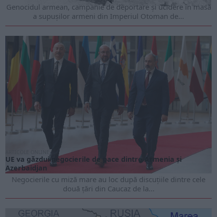
Genocidul armean, campanie de deportare și ucidere în masă
a supușilor armeni din Imperiul Otoman de...
ARTICOLE ONLINE
UE va găzdui negocierile de pace dintre Armenia și
Azerbaidjan
Negocierile cu miză mare au loc după discuțiile dintre cele
două țări din Caucaz de la...