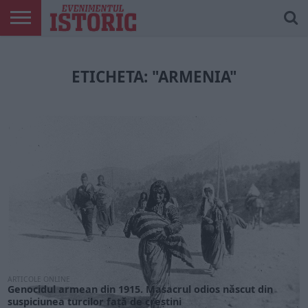
ARTICOLE
ONLINE
EDIȚII
ISTORIC
CONTUL
TIPĂRITE
PLAY
MEU
ETICHETA: "ARMENIA"
ARTICOLE ONLINE
Genocidul armean din 1915. Masacrul odios născut din
suspiciunea turcilor față de creștini