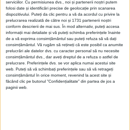
serviciilor.
Cu permisiunea dvs., noi și partenerii noștri putem
folosi date și identificări precise de geolocație prin scanarea
dispozitivului. Puteți da clic pentru a vă da acordul cu privire la
prelucrarea realizată de către noi și 1731 partenerii noștri
conform descrierii de mai sus. În mod alternativ, puteți accesa
informații mai detaliate și vă puteți schimba preferințele înainte
ARTICOLE ONLINE
de a vă exprima consimțământul sau puteți refuza să vă dați
Două războaie de frontieră care se intensifică arată că
consimțământul.
Vă rugăm să rețineți că este posibil ca anumite
Putin își pierde influența în vecinătatea sa, în timp ce Rusia
prelucrări ale datelor dvs. cu caracter personal să nu necesite
se luptă în Ucraina
consimțământul dvs., dar aveți dreptul de a refuza o astfel de
În timp ce Rusia își concentrează puterea militară în Ucraina,
prelucrare. Preferințele dvs. se vor aplica numai acestui site
este posibil să piardă controlul în...
web. Puteți să vă schimbați preferințele sau să vă retrageți
consimțământul în orice moment, revenind la acest site și
făcând clic pe butonul "Confidențialitate" din partea de jos a
paginii web.