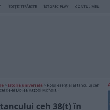
EDIȚII TIPĂRITE
ISTORIC PLAY
CONTUL MEU
ne
>
Istoria universală
>
Rolul esențial al tancului ceh
 cel de-al Doilea Război Mondial
 tancului ceh 38(t) în