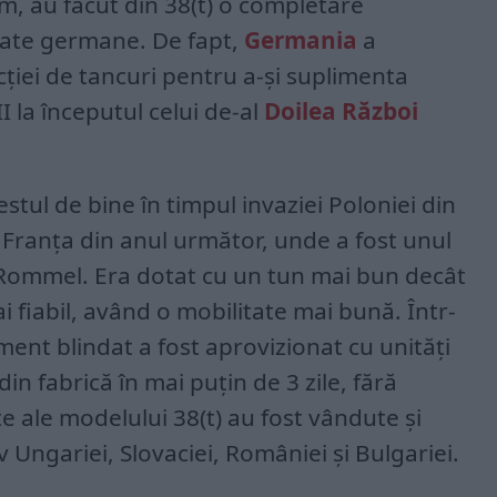
m, au făcut din 38(t) o completare
zate germane. De fapt,
Germania
a
iei de tancuri pentru a-și suplimenta
I la începutul celui de-al
Doilea Război
stul de bine în timpul invaziei Poloniei din
n Franța din anul următor, unde a fost unul
n Rommel. Era dotat cu un tun mai bun decât
i fiabil, având o mobilitate mai bună. Într-
ent blindat a fost aprovizionat cu unități
in fabrică în mai puțin de 3 zile, fără
e ale modelului 38(t) au fost vândute și
iv Ungariei, Slovaciei, României și Bulgariei.