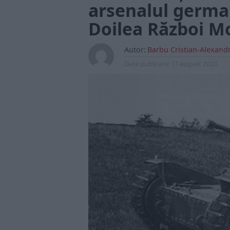
arsenalul german
Doilea Război M
Autor:
Barbu Cristian-Alexand
Data publicarii:
17 august 2023