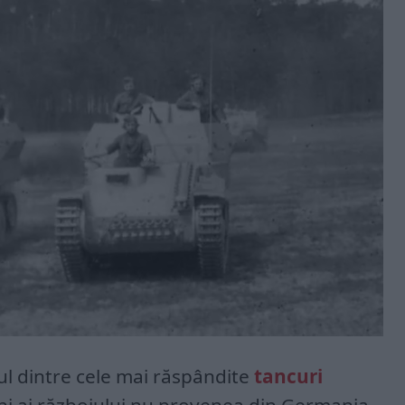
ul dintre cele mai răspândite
tancuri
 ani ai războiului nu provenea din Germania,