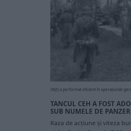
38(t) a performat eficient în operațiunile ger
TANCUL CEH A FOST AD
SUB NUMELE DE PANZER
Raza de acțiune și viteza b