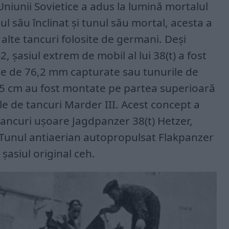
niunii Sovietice a adus la lumină mortalul
jul său înclinat și tunul său mortal, acesta a
i alte tancuri folosite de germani. Deși
, șasiul extrem de mobil al lui 38(t) a fost
tice de 76,2 mm capturate sau tunurile de
 cm au fost montate pe partea superioară
e de tancuri Marder III. Acest concept a
tancuri ușoare Jagdpanzer 38(t) Hetzer,
). Tunul antiaerian autopropulsat Flakpanzer
 șasiul original ceh.