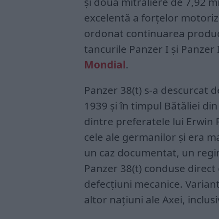
și două mitraliere de 7,92 m
excelentă a forțelor motori
ordonat continuarea producț
tancurile Panzer I și Panzer I
Mondial
.
Panzer 38(t) s-a descurcat de
1939 și în timpul Bătăliei di
dintre preferatele lui Erwi
cele ale germanilor și era ma
un caz documentat, un regim
Panzer 38(t) conduse direct d
defecțiuni mecanice. Variant
altor națiuni ale Axei, inclus