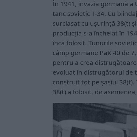
În 1941, invazia germană a U
tanc sovietic T-34. Cu blinda
surclasat cu ușurință 38(t) ș
producția s-a încheiat în 1942
încă folosit. Tunurile sovie
câmp germane PaK 40 de 7,5
pentru a crea distrugătoarel
evoluat în distrugătorul de 
construit tot pe șasiul 38(t
38(t) a folosit, de asemenea,