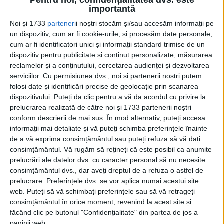
Pentru noi, confidențialitatea dvs. este
Octombrie 2025
importantă
Noi și 1733
parteneri
i noștri stocăm și/sau accesăm informații pe
un dispozitiv, cum ar fi cookie-urile, și procesăm date personale,
Pagini:
1
2
cum ar fi identificatori unici și informații standard trimise de un
dispozitiv pentru publicitate și conținut personalizate, măsurarea
reclamelor și a conținutului, cercetarea audienței și dezvoltarea
Din ultima ediție ...
serviciilor.
Cu permisiunea dvs., noi și partenerii noștri putem
Regina României
folosi date și identificări precise de geolocație prin scanarea
Carol al II-lea și acțiunile sale care au ruinat
dispozitivului. Puteți da clic pentru a vă da acordul cu privire la
România Mare
prelucrarea realizată de către noi și 1733 partenerii noștri
Afaceri oneroase care au marcat România
conform descrierii de mai sus. În mod alternativ, puteți accesa
modernă: Strousberg și Hallier
informații mai detaliate și vă puteți schimba preferințele înainte
de a vă exprima consimțământul sau puteți refuza să vă dați
consimțământul.
Vă rugăm să rețineți că este posibil ca anumite
prelucrări ale datelor dvs. cu caracter personal să nu necesite
ETICHETE:
consimțământul dvs., dar aveți dreptul de a refuza o astfel de
PUBLICAT IN CATEGORIILE:
OCTOMBRIE 2025
prelucrare. Preferințele dvs. se vor aplica numai acestui site
DISTRIBUIE ȘTIREA:
FACEBOOK
|
TWITTER
web. Puteți să vă schimbați preferințele sau să vă retrageți
DACĂ VA PLAC MATERIALELE PUBLICATE, VA INVITĂM SĂ NE URMĂRIȚI
consimțământul în orice moment, revenind la acest site și
ȘI PE
PAGINA NOASTRĂ DE FACEBOOK
făcând clic pe butonul "Confidențialitate" din partea de jos a
paginii web.