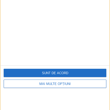
Ediția tipărită
Mai multe articole
SUNT DE ACORD
MAI MULTE OPȚIUNI