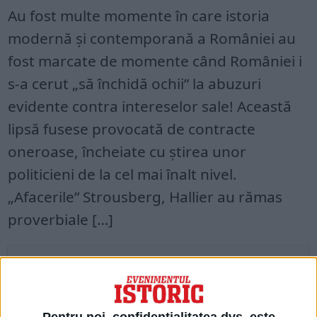
Au fost multe momente în care istoria
modernă și contemporană a României au
fost marcate de momente când României i
s-a cerut „să închidă ochii” la abuzuri
evidente contra intereselor sale! Această
lipsă fusese provocată de contracte
oneroase, încheiate cu știrea unor
politicieni de la cel mai înalt nivel.
„Afacerile” Strousberg, Hallier au rămas
proverbiale […]
Acces restricționat. Dacă doriți să citiți
acest articol, mergeți pe
edituradecarte.ro
și achiziționați ediția