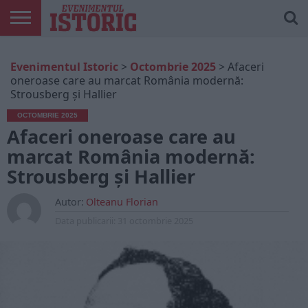
ARTICOLE
ONLINE
EDIȚII
ISTORIC
CONTUL
Evenimentul Istoric
>
Octombrie 2025
>
Afaceri
TIPĂRITE
PLAY
MEU
oneroase care au marcat România modernă:
Strousberg și Hallier
OCTOMBRIE 2025
Afaceri oneroase care au
marcat România modernă:
Strousberg și Hallier
Autor:
Olteanu Florian
Data publicarii:
31 octombrie 2025