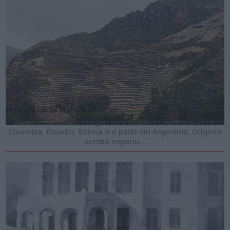
Incașii – Lorzii Munților
Incașii erau un trib indigen care exista în ceea Peru, Chi­le,
Columbia, Ecuador, Boli­via și o parte din Argentina. Originile
acestui imperiu...