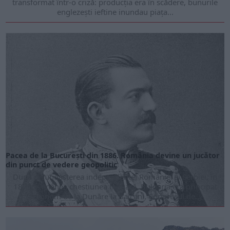
transformat într-o criză: producția era în scădere, bu­nurile
englezești ieftine inun­dau piața...
Pacea de la București din 1886. România devine un jucător
din punct de vedere geopolitic
După recunoașterea independenței Români­ei și Serbiei, în
1878. ră­mânea chestiunea bul­gară. Bulgaria era prin­cipat
autonom de la Dunăre la Bal­cani. Congresul de...