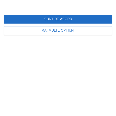
SUNT DE ACORD
MAI MULTE OPȚIUNI
Povestea maiorului Panait Donici, părintele primului
„Batalion de Geniu”
Astăzi, pe Bulevardul Iuliu Maniu, în zona unor facultăți din
cadrul Politehnicii, în sensul de mers spre intersecția cu
Bulevardul Geniului, pe...