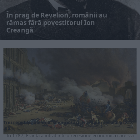
În prag de Revelion, românii au
rămas fără povestitorul Ion
Creangă
Trei republici ale unei singure țări: Franța în secolul al XIX-
lea
În 1787, Franța a intrat într-o recesiune economică care s-a