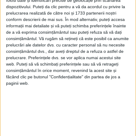
folosi date și identificări precise de geolocație prin scanarea
dispozitivului. Puteți da clic pentru a vă da acordul cu privire la
prelucrarea realizată de către noi și 1733 partenerii noștri
conform descrierii de mai sus. În mod alternativ, puteți accesa
informații mai detaliate și vă puteți schimba preferințele înainte
de a vă exprima consimțământul sau puteți refuza să vă dați
Măsurarea timpului în cronologiile bizantine
consimțământul.
Vă rugăm să rețineți că este posibil ca anumite
În principiu, ora astronomi­că nu este, desigur, o invenție
prelucrări ale datelor dvs. cu caracter personal să nu necesite
specific bizantină. Grecii an­tici, și apoi romanii, au adop­tat
consimțământul dvs., dar aveți dreptul de a refuza o astfel de
sistemul de calculare a...
prelucrare. Preferințele dvs. se vor aplica numai acestui site
web. Puteți să vă schimbați preferințele sau să vă retrageți
consimțământul în orice moment, revenind la acest site și
făcând clic pe butonul "Confidențialitate" din partea de jos a
paginii web.
Din miturile „Epocii de Aur”Alimentaţia sănătoasă
„Zeii, ce-au casa-n Olimp, mai întâi făurit-au pe lume Neamu-
unor oameni de aur, cu duh cumpănit şi cuminte Care au fost