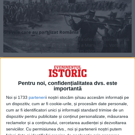
Grevele care au paralizat România Mare
Încheierea Primului Război Mondial a oferit României șansa
epocală, astrală, am pu­tea spune, a Marii Uniri. Vor­bim
despre un amplu proces istoric...
Ucigașul lui Rasputin a fost un ofițer de informații britanic
Figura lui Grigori Raspu­tin, enigmaticul favorit al familiei
regale, a deve­nit subiectul a numeroa­se mituri: afirmațiile
Pentru noi, confidențialitatea dvs. este
des­pre superputerile sale, implicarea unei conspirații...
importantă
Noi și 1733
parteneri
i noștri stocăm și/sau accesăm informații pe
un dispozitiv, cum ar fi cookie-urile, și procesăm date personale,
cum ar fi identificatori unici și informații standard trimise de un
dispozitiv pentru publicitate și conținut personalizate, măsurarea
reclamelor și a conținutului, cercetarea audienței și dezvoltarea
serviciilor.
Cu permisiunea dvs., noi și partenerii noștri putem