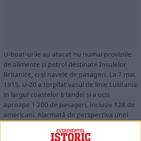
U-boat-urile au atacat nu numai proviziile
de alimente și petrol destinate Insulelor
Britanice, ci și navele de pasageri. La 7 mai
1915, U-20 a torpilat vasul de linie Lusitania
în largul coastelor Irlandei și a ucis
aproape 1 200 de pasageri, inclusiv 128 de
americani. Alarmată de perspectiva unei
intrări americane în război, Germania s-a
angajat în cele din urmă să protejeze