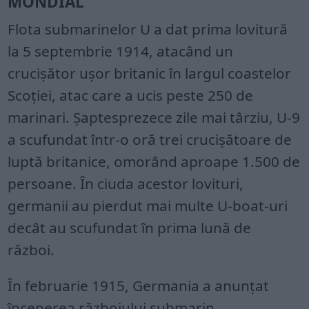
MONDIAL
Flota submarinelor U a dat prima lovitură
la 5 septembrie 1914, atacând un
crucișător ușor britanic în largul coastelor
Scoției, atac care a ucis peste 250 de
marinari. Șaptesprezece zile mai târziu, U-9
a scufundat într-o oră trei crucișătoare de
luptă britanice, omorând aproape 1.500 de
persoane. În ciuda acestor lovituri,
germanii au pierdut mai multe U-boat-uri
decât au scufundat în prima lună de
război.
În februarie 1915, Germania a anunțat
începerea războiului submarin