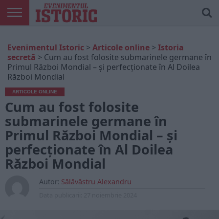
ARTICOLE
ONLINE
EDIȚII
ISTORIC
CONTUL
Evenimentul Istoric
>
Articole online
>
Istoria
TIPĂRITE
PLAY
MEU
secretă
>
Cum au fost folosite submarinele germane în
Primul Război Mondial – și perfecționate în Al Doilea
Război Mondial
ARTICOLE ONLINE
Cum au fost folosite
submarinele germane în
Primul Război Mondial – și
perfecționate în Al Doilea
Război Mondial
Autor:
Sălăvăstru Alexandru
Data publicarii:
27 noiembrie 2024