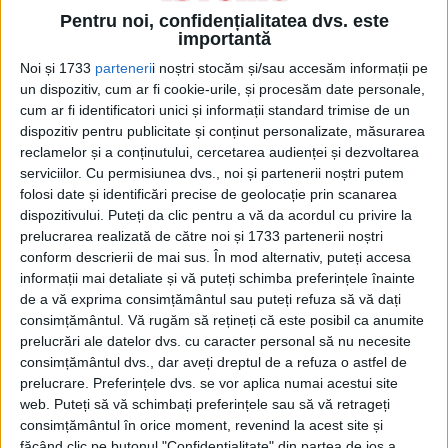
siguranța pasagerilor înainte de a
Pentru noi, confidențialitatea dvs. este
importantă
scufunda nave neînarmate.
Noi și 1733
parteneri
i noștri stocăm și/sau accesăm informații pe
un dispozitiv, cum ar fi cookie-urile, și procesăm date personale,
cum ar fi identificatori unici și informații standard trimise de un
dispozitiv pentru publicitate și conținut personalizate, măsurarea
reclamelor și a conținutului, cercetarea audienței și dezvoltarea
serviciilor.
Cu permisiunea dvs., noi și partenerii noștri putem
folosi date și identificări precise de geolocație prin scanarea
dispozitivului. Puteți da clic pentru a vă da acordul cu privire la
prelucrarea realizată de către noi și 1733 partenerii noștri
conform descrierii de mai sus. În mod alternativ, puteți accesa
informații mai detaliate și vă puteți schimba preferințele înainte
de a vă exprima consimțământul sau puteți refuza să vă dați
consimțământul.
Vă rugăm să rețineți că este posibil ca anumite
prelucrări ale datelor dvs. cu caracter personal să nu necesite
consimțământul dvs., dar aveți dreptul de a refuza o astfel de
prelucrare. Preferințele dvs. se vor aplica numai acestui site
Rolul jucate de submarine în cele două războaie mondiale. Sursa Foto:
web. Puteți să vă schimbați preferințele sau să vă retrageți
Wikipedia
consimțământul în orice moment, revenind la acest site și
făcând clic pe butonul "Confidențialitate" din partea de jos a