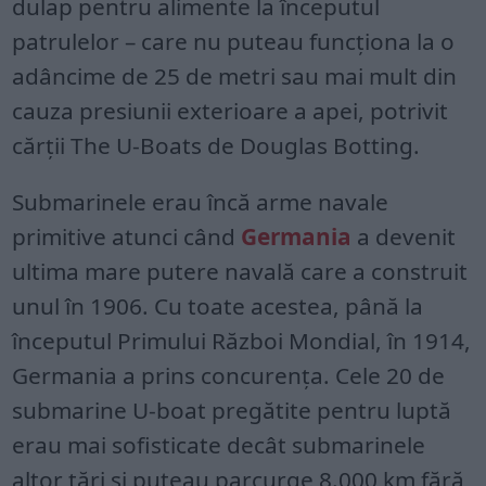
dulap pentru alimente la începutul
patrulelor – care nu puteau funcționa la o
adâncime de 25 de metri sau mai mult din
cauza presiunii exterioare a apei, potrivit
cărții The U-Boats de Douglas Botting.
Submarinele erau încă arme navale
primitive atunci când
Germania
a devenit
ultima mare putere navală care a construit
unul în 1906. Cu toate acestea, până la
începutul Primului Război Mondial, în 1914,
Germania a prins concurența. Cele 20 de
submarine U-boat pregătite pentru luptă
erau mai sofisticate decât submarinele
altor țări și puteau parcurge 8.000 km fără