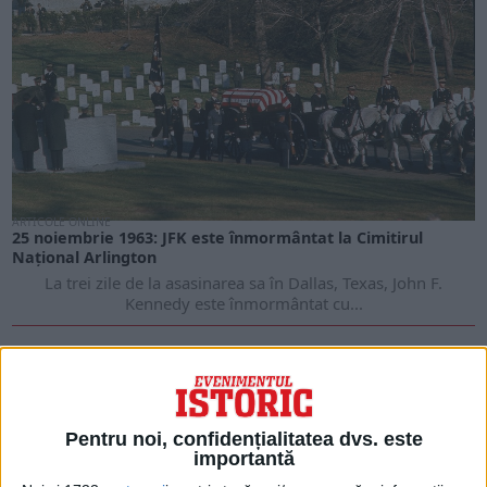
ARTICOLE ONLINE
25 noiembrie 1963: JFK este înmormântat la Cimitirul
Național Arlington
La trei zile de la asasinarea sa în Dallas, Texas, John F.
Kennedy este înmormântat cu...
Pentru noi, confidențialitatea dvs. este
importantă