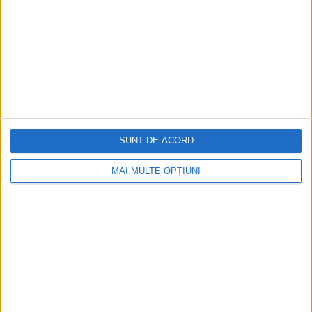
SUNT DE ACORD
ARTICOLE ONLINE
Eroii de la Fort Alamo, urmașii spartanilor de la Termopile
Pe 6 martie 1836, după lupte înverșunate, cinci mii de soldați
MAI MULTE OPȚIUNI
mexicani ocupă Fortul Alamo din...