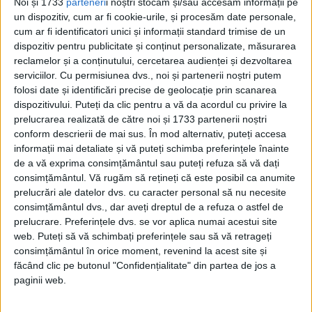
Noi și 1733
parteneri
i noștri stocăm și/sau accesăm informații pe
un dispozitiv, cum ar fi cookie-urile, și procesăm date personale,
cum ar fi identificatori unici și informații standard trimise de un
dispozitiv pentru publicitate și conținut personalizate, măsurarea
reclamelor și a conținutului, cercetarea audienței și dezvoltarea
serviciilor.
Cu permisiunea dvs., noi și partenerii noștri putem
ARTICOLE ONLINE
22 noiembrie 1963: Președintele John F. Kennedy este
folosi date și identificări precise de geolocație prin scanarea
asasinat
dispozitivului. Puteți da clic pentru a vă da acordul cu privire la
John Fitzgerald Kennedy, cel de-al 35-lea președinte al
prelucrarea realizată de către noi și 1733 partenerii noștri
Statelor Unite, este asasinat în timp ce călătorea...
conform descrierii de mai sus. În mod alternativ, puteți accesa
informații mai detaliate și vă puteți schimba preferințele înainte
de a vă exprima consimțământul sau puteți refuza să vă dați
consimțământul.
Vă rugăm să rețineți că este posibil ca anumite
prelucrări ale datelor dvs. cu caracter personal să nu necesite
consimțământul dvs., dar aveți dreptul de a refuza o astfel de
prelucrare. Preferințele dvs. se vor aplica numai acestui site
web. Puteți să vă schimbați preferințele sau să vă retrageți
consimțământul în orice moment, revenind la acest site și
făcând clic pe butonul "Confidențialitate" din partea de jos a
paginii web.