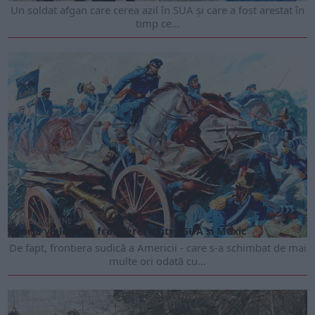
Un soldat afgan care cerea azil în SUA și care a fost arestat în
timp ce...
ARTICOLE ONLINE
Istoria violentă a frontierei dintre SUA și Mexic
De fapt, frontiera sudică a Americii - care s-a schimbat de mai
multe ori odată cu...