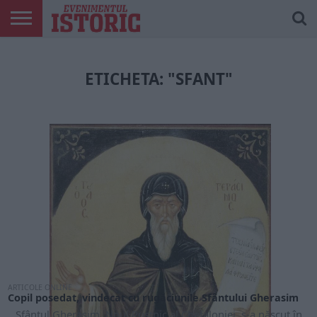
ARTICOLE
ONLINE
EDIȚII
ISTORIC
CONTUL
TIPĂRITE
PLAY
MEU
ETICHETA: "SFANT"
ARTICOLE ONLINE
Copil posedat, vindecat cu rugăciunile Sfântului Gherasim
Sfântul Gherasim, Noul Pustnic al Chefaloniei, s-a născut în