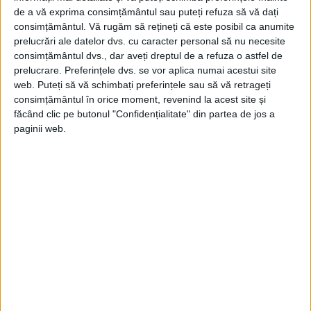
Patriarhul Iustin Moisescu a fost cel de-al patrulea Patriarh al
de a vă exprima consimțământul sau puteți refuza să vă dați
României (1977-1986).
consimțământul.
Vă rugăm să rețineți că este posibil ca anumite
prelucrări ale datelor dvs. cu caracter personal să nu necesite
consimțământul dvs., dar aveți dreptul de a refuza o astfel de
prelucrare. Preferințele dvs. se vor aplica numai acestui site
web. Puteți să vă schimbați preferințele sau să vă retrageți
consimțământul în orice moment, revenind la acest site și
făcând clic pe butonul "Confidențialitate" din partea de jos a
paginii web.
IANUARIE 2024
Adevărul nu poate fi ascuns la nesfârșit!
Revista Evenimentul Istoric a intrat în al șaselea an de
existență. Un proiect care a devenit...