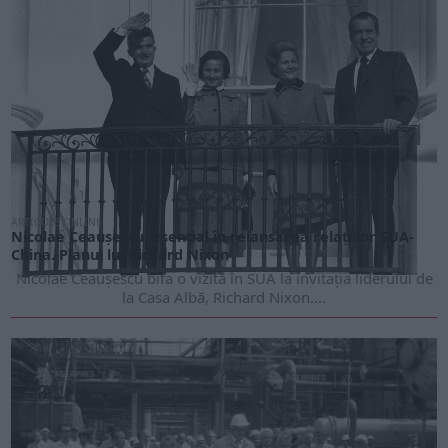
ARTICOLE ONLINE
Nicolae Ceaușescu, esențial în relansarea relațiilor SUA-
China. Planul lui Richard Nixon
Nicolae Ceaușescu bifa o vizită în SUA la invitația liderului de
la Casa Albă, Richard Nixon....