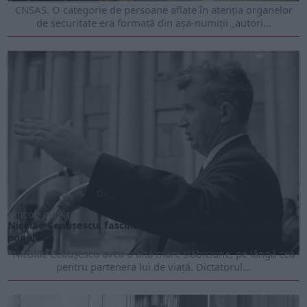
CNSAS. O categorie de persoane aflate în atenţia organelor
de securitate era formată din aşa-numiţii „autori...
ARTICOLE ONLINE
Nicolae Ceaușescu, fascinat de o cântăreață de muzică
populară
Nicolae Ceaușescu avea o altă mare slăbiciune, pe lângă cea
pentru partenera lui de viață. Dictatorul...