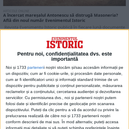
ARTICOLE ONLINE
A încercat mareșalul Antonescu să distrugă Masoneria?
Află din noul număr Evenimentul Istoric
Revista Evenimentu Istoric publică în fiecare lună documente
autentice, studii și interviuri în exclusivitate pe teme...
Pentru noi, confidențialitatea dvs. este
importantă
Noi și 1733
parteneri
i noștri stocăm și/sau accesăm informații pe
un dispozitiv, cum ar fi cookie-urile, și procesăm date personale,
cum ar fi identificatori unici și informații standard trimise de un
dispozitiv pentru publicitate și conținut personalizate, măsurarea
reclamelor și a conținutului, cercetarea audienței și dezvoltarea
serviciilor.
Cu permisiunea dvs., noi și partenerii noștri putem
folosi date și identificări precise de geolocație prin scanarea
dispozitivului. Puteți da clic pentru a vă da acordul cu privire la
ARTICOLE ONLINE
prelucrarea realizată de către noi și 1733 partenerii noștri
114 ani de la nașterea celui de-al patrulea Patriarh al
conform descrierii de mai sus. În mod alternativ, puteți accesa
României, Iustin Moisescu
informații mai detaliate și vă puteți schimba preferințele înainte