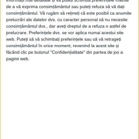
informații mai detaliate și vă puteți schimba preferințele înainte
de a vă exprima consimțământul sau puteți refuza să vă dați
consimțământul.
Vă rugăm să rețineți că este posibil ca anumite
prelucrări ale datelor dvs. cu caracter personal să nu necesite
consimțământul dvs., dar aveți dreptul de a refuza o astfel de
prelucrare. Preferințele dvs. se vor aplica numai acestui site
web. Puteți să vă schimbați preferințele sau să vă retrageți
ARTICOLE ONLINE
Misterul morții lui Grace Kelly
consimțământul în orice moment, revenind la acest site și
Timp de câteva zeci de ani viața lui Grace Kelly a fost ca un
făcând clic pe butonul "Confidențialitate" din partea de jos a
basm: o...
paginii web.