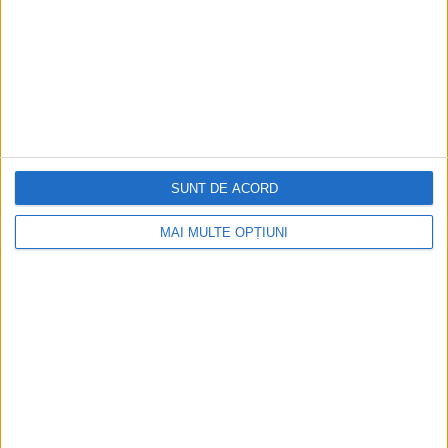
accident de automobil pe când...
SUNT DE ACORD
MAI MULTE OPȚIUNI
ARTICOLE ONLINE
Revoluția din Monaco. Prințesa Charlotte salvează
independența principatului
În iarna lui 1929 au răbufnit nemulțumirile locuitorilor
Principatului Monaco, ajungându-se în pragul unei revoluții.
S-au...