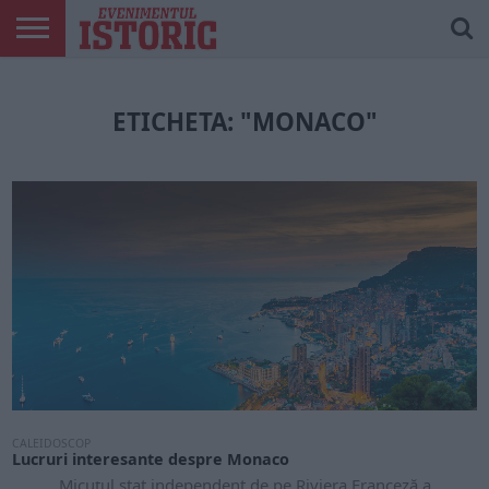
ARTICOLE
ONLINE
EDIȚII
ISTORIC
CONTUL
TIPĂRITE
PLAY
MEU
ETICHETA: "MONACO"
CALEIDOSCOP
Lucruri interesante despre Monaco
Micuțul stat independent de pe Riviera Franceză a