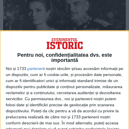
Pentru noi, confidențialitatea dvs. este
importantă
ARTICOLE ONLINE
Frauda Casei Regale de la Monaco. A devenit ducesă fiica
Noi și 1733
parteneri
i noștri stocăm și/sau accesăm informații pe
unei femei care se ocupa de curățenie
un dispozitiv, cum ar fi cookie-urile, și procesăm date personale,
Un aristocrat susține că o manevră diplomatică subtilă i-a
cum ar fi identificatori unici și informații standard trimise de un
privat posibilitatea familiei sale de a accede...
dispozitiv pentru publicitate și conținut personalizate, măsurarea
reclamelor și a conținutului, cercetarea audienței și dezvoltarea
serviciilor.
Cu permisiunea dvs., noi și partenerii noștri putem
folosi date și identificări precise de geolocație prin scanarea
dispozitivului. Puteți da clic pentru a vă da acordul cu privire la
prelucrarea realizată de către noi și 1733 partenerii noștri
conform descrierii de mai sus. În mod alternativ, puteți accesa