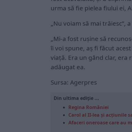
urma să fie pielea fiului ei, 
„Nu voiam să mai trăiesc”, a
„Mi-a fost ruşine să recunosc
îi voi spune, aş fi făcut aces
viaţă. Era un gând clar, era 
adăugat ea.
Sursa: Agerpres
Din ultima ediție ...
Regina României
Carol al II-lea și acțiunil
Afaceri oneroase care au 