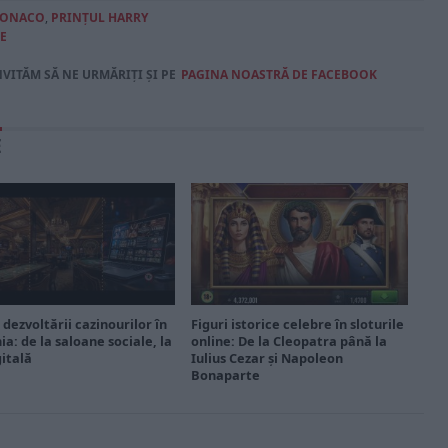
MONACO
,
PRINȚUL HARRY
E
NVITĂM SĂ NE URMĂRIȚI ȘI PE
PAGINA NOASTRĂ DE FACEBOOK
E
 dezvoltării cazinourilor în
Figuri istorice celebre în sloturile
a: de la saloane sociale, la
online: De la Cleopatra până la
gitală
Iulius Cezar și Napoleon
Bonaparte