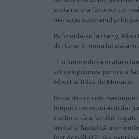
acela nu era forumul cel mai 
mai spus suveranul princip
Referindu-se la Harry, Albert 
din lume în noua lui viaţă în 
„E o lume dificilă în afara fa
şi înţelepciunea pentru a fac
Albert al II-lea de Monaco.
Două dintre cele mai import
timpul interviului acordat j
indiferenţă a familiei regale
mintal şi faptul că un membru
fost dezvăluită, şi-a exprima