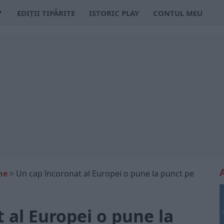
EDIȚII TIPĂRITE
ISTORIC PLAY
CONTUL MEU
ne
>
Un cap încoronat al Europei o pune la punct pe
 al Europei o pune la