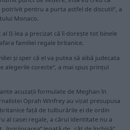
potrivit pentru a purta astfel de discutii”, a
atului Monaco.
al II-lea a precizat că îi doreşte tot binele
afara familiei regale britanice.
miliei şi sper că el va putea să aibă judecata
e alegerile corecte”, a mai spus prinţul
ante acuzaţii formulate de Meghan în
urnalistei Oprah Winfrey au vizat presupusa
 britanice faţă de tulburările ei de ordin
 al casei regale, a cărui identitate nu a
t „îngrijorarea” legată de „cât de închisă”