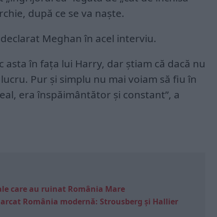
Archie, după ce se va naşte.
 declarat Meghan în acel interviu.
 asta în faţa lui Harry, dar ştiam că dacă nu
t lucru. Pur şi simplu nu mai voiam să fiu în
real, era înspăimântător şi constant”, a
e sale care au ruinat România Mare
marcat România modernă: Strousberg și Hallier