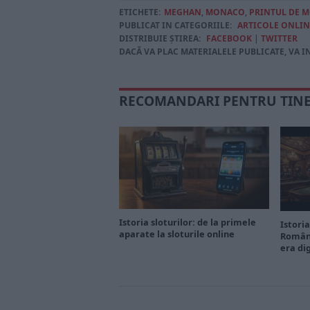
ETICHETE:
MEGHAN
,
MONACO
,
PRINTUL DE 
PUBLICAT IN CATEGORIILE:
ARTICOLE ONLIN
DISTRIBUIE ȘTIREA:
FACEBOOK
|
TWITTER
DACĂ VA PLAC MATERIALELE PUBLICATE, VA I
RECOMANDARI PENTRU TIN
Istoria sloturilor: de la primele
Istoria
aparate la sloturile online
Români
era di