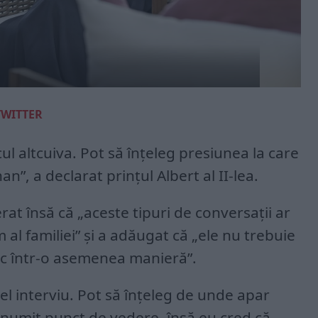
TWITTER
locul altcuiva. Pot să înţeleg presiunea la care
n”, a declarat prinţul Albert al II-lea.
at însă că „aceste tipuri de conversaţii ar
m al familiei” şi a adăugat că „ele nu trebuie
lic într-o asemenea manieră”.
el interviu. Pot să înţeleg de unde apar
anumit punct de vedere, însă eu cred că