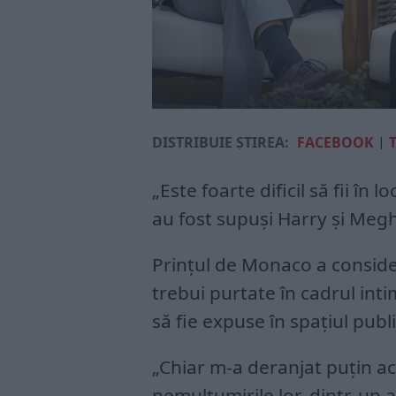
DISTRIBUIE ȘTIREA:
FACEBOOK
|
„Este foarte dificil să fii în 
au fost supuşi Harry şi Megha
Prinţul de Monaco a consider
trebui purtate în cadrul inti
să fie expuse în spaţiul pub
„Chiar m-a deranjat puţin ac
nemulţumirile lor, dintr-un 