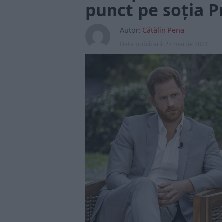
punct pe soția P
Autor:
Cătălin Pena
Data publicarii:
27 martie 2021