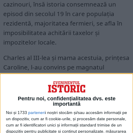
cazinouri, însă istoria consemnează un
episod din secolul 19 în care populația
rezidentă, majoritatea fermieri, se afla în
imposibilitatea achitării taxelor și
impozitelor locale.
Charles al III-lea și mama acestuia, prințesa
Caroline, l-au convins pe magnatul
cazinourilor, Francois Blanc, să aducă
cazinoul Bad Homburg la Monaco. Totuși,
pentru a evita împovărarea rezidenților, li
Pentru noi, confidențialitatea dvs. este
s-a interzis acestora să pună piciorul în
importantă
Noi și 1733
parteneri
i noștri stocăm și/sau accesăm informații pe
cazino, iar tradiția s-a păstrat până în zilele
un dispozitiv, cum ar fi cookie-urile, și procesăm date personale,
noastre.
cum ar fi identificatori unici și informații standard trimise de un
dispozitiv pentru publicitate și conținut personalizate, măsurarea