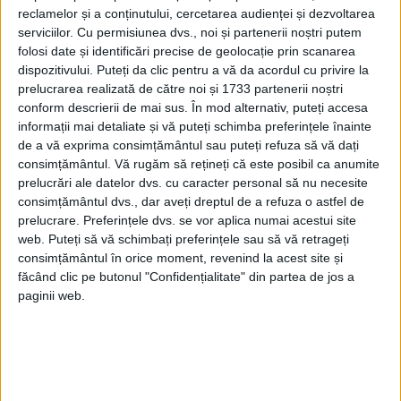
reclamelor și a conținutului, cercetarea audienței și dezvoltarea
serviciilor.
Cu permisiunea dvs., noi și partenerii noștri putem
folosi date și identificări precise de geolocație prin scanarea
dispozitivului. Puteți da clic pentru a vă da acordul cu privire la
prelucrarea realizată de către noi și 1733 partenerii noștri
conform descrierii de mai sus. În mod alternativ, puteți accesa
informații mai detaliate și vă puteți schimba preferințele înainte
de a vă exprima consimțământul sau puteți refuza să vă dați
consimțământul.
Vă rugăm să rețineți că este posibil ca anumite
prelucrări ale datelor dvs. cu caracter personal să nu necesite
consimțământul dvs., dar aveți dreptul de a refuza o astfel de
prelucrare. Preferințele dvs. se vor aplica numai acestui site
Totuși, cazinoul din Monte Carlo nu duce
web. Puteți să vă schimbați preferințele sau să vă retrageți
consimțământul în orice moment, revenind la acest site și
lipsă de clienți, pentru că mulți bogați din
făcând clic pe butonul "Confidențialitate" din partea de jos a
întreaga lume vin aici zilnic și sunt rulaje de
paginii web.
milioane și zeci de milioane de euro.
3. MEDIA DE POLIȚIE PER CAP DE
LOCUITOR ESTE CEA MAI MARE DIN