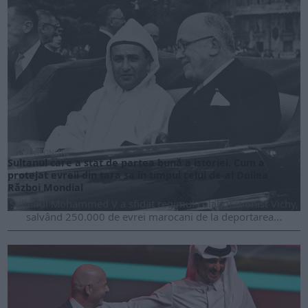
ARTICOLE ONLINE
Sultanul care a stat de partea bună a istoriei. Cum a
protejat evreii din țara sa în timpul celui de-al Doilea
Război Mondial
Sultanul Mohammed V a sfidat regimul colaboraționist Vichy,
salvând 250.000 de evrei marocani de la deportarea...