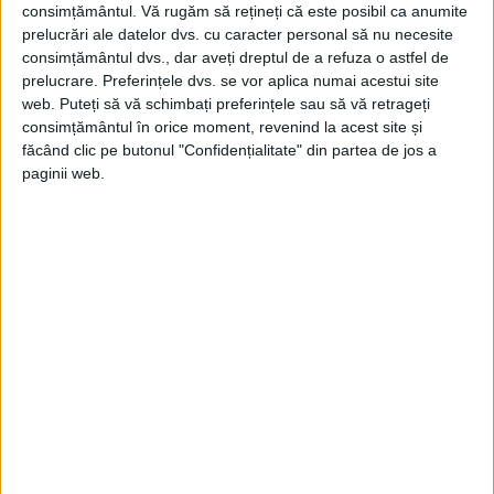
consimțământul.
Vă rugăm să rețineți că este posibil ca anumite
prelucrări ale datelor dvs. cu caracter personal să nu necesite
ARTICOLE ONLINE
Turn de observație roman descoperit în orașul antic
consimțământul dvs., dar aveți dreptul de a refuza o astfel de
Volubilis
prelucrare. Preferințele dvs. se vor aplica numai acestui site
O echipă mixtă de arheologi polonezi și marocani a
web. Puteți să vă schimbați preferințele sau să vă retrageți
descoperit un turn de observație militar roman...
consimțământul în orice moment, revenind la acest site și
făcând clic pe butonul "Confidențialitate" din partea de jos a
paginii web.
ARTICOLE ONLINE
Liderul opoziției marocane Mehdi ben Barka a fost spion,
sugerează dosare din timpul Războiului Rece