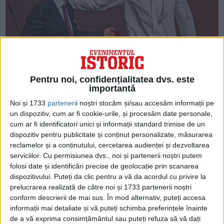
ARTICOLE ONLINE
Pentru noi, confidențialitatea dvs. este
Spionul marocan aflat în centrul anchetei privind Qatar
importantă
Un personaj din umbră în scandalul de corupție din Qatar
este un spion marocan, care ar...
Noi și 1733
parteneri
i noștri stocăm și/sau accesăm informații pe
un dispozitiv, cum ar fi cookie-urile, și procesăm date personale,
cum ar fi identificatori unici și informații standard trimise de un
dispozitiv pentru publicitate și conținut personalizate, măsurarea
reclamelor și a conținutului, cercetarea audienței și dezvoltarea
serviciilor.
Cu permisiunea dvs., noi și partenerii noștri putem
folosi date și identificări precise de geolocație prin scanarea
dispozitivului. Puteți da clic pentru a vă da acordul cu privire la
prelucrarea realizată de către noi și 1733 partenerii noștri
conform descrierii de mai sus. În mod alternativ, puteți accesa
informații mai detaliate și vă puteți schimba preferințele înainte
de a vă exprima consimțământul sau puteți refuza să vă dați