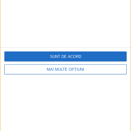
ARTICOLE ONLINE
1 – 20 Mai 1933. Fotografii de la vizita în Maroc a Reginei
Maria
Regina Maria a efectuat o călătorie în Maroc între 1-20 mai
1933, la invitația autorităților franceze.
SUNT DE ACORD
MAI MULTE OPȚIUNI