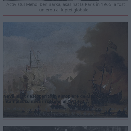
Activistul Mehdi ben Barka, asasinat la Paris în 1965, a fost
un erou al luptei globale...
ARTICOLE ONLINE
Navă pirat descoperită în apropiere de Maroc. Ce s-a
întâmplat cu nava în secolul al XVII-lea
Cercetătorii au descoperit o epavă de navă pirat din secolul al
XVII-lea, în apele adânci dintre...