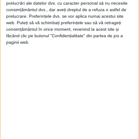
prelucrări ale datelor dvs. cu caracter personal să nu necesite
consimțământul dvs., dar aveți dreptul de a refuza o astfel de
prelucrare. Preferințele dvs. se vor aplica numai acestui site
web. Puteți să vă schimbați preferințele sau să vă retrageți
consimțământul în orice moment, revenind la acest site și
făcând clic pe butonul "Confidențialitate" din partea de jos a
paginii web.
Irina Procopiu, doamnă de onoare a
Reginei, a consemnat detaliile vizitei în
jurnalul său, publicat de cercetătoarea
Georgeta Filitti, cu titlul Pagini de jurnal
(1891-1950), Editura Polirom, 2016.