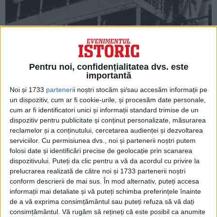
Pentru noi, confidențialitatea dvs. este
importantă
Noi și 1733
parteneri
i noștri stocăm și/sau accesăm informații pe
un dispozitiv, cum ar fi cookie-urile, și procesăm date personale,
cum ar fi identificatori unici și informații standard trimise de un
dispozitiv pentru publicitate și conținut personalizate, măsurarea
reclamelor și a conținutului, cercetarea audienței și dezvoltarea
serviciilor.
Cu permisiunea dvs., noi și partenerii noștri putem
folosi date și identificări precise de geolocație prin scanarea
dispozitivului. Puteți da clic pentru a vă da acordul cu privire la
prelucrarea realizată de către noi și 1733 partenerii noștri
conform descrierii de mai sus. În mod alternativ, puteți accesa
informații mai detaliate și vă puteți schimba preferințele înainte
de a vă exprima consimțământul sau puteți refuza să vă dați
consimțământul.
Vă rugăm să rețineți că este posibil ca anumite