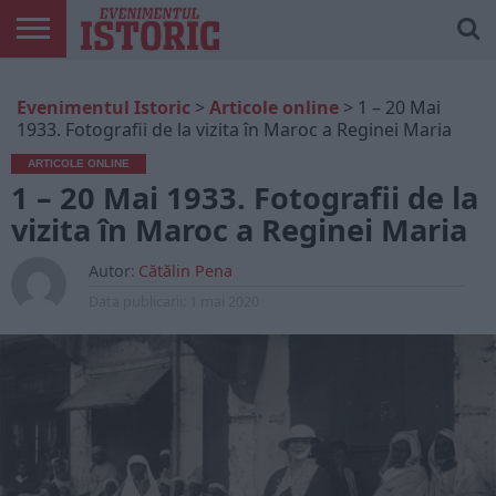
ARTICOLE
ONLINE
EDIȚII
ISTORIC
CONTUL
Evenimentul Istoric
>
Articole online
>
1 – 20 Mai
TIPĂRITE
PLAY
MEU
1933. Fotografii de la vizita în Maroc a Reginei Maria
ARTICOLE ONLINE
1 – 20 Mai 1933. Fotografii de la
vizita în Maroc a Reginei Maria
Autor:
Cătălin Pena
Data publicarii:
1 mai 2020