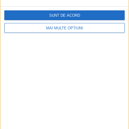
SUNT DE ACORD
MAI MULTE OPȚIUNI
Ediția tipărită
Mai multe articole