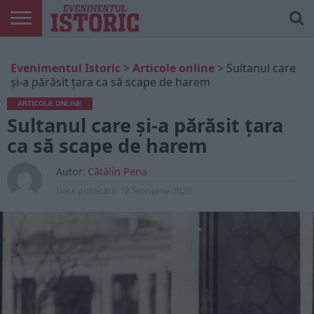
ARTICOLE
ONLINE
EDIȚII
ISTORIC
CONTUL
Evenimentul Istoric
>
Articole online
>
Sultanul care
TIPĂRITE
PLAY
MEU
și-a părăsit țara ca să scape de harem
ARTICOLE ONLINE
Sultanul care și-a părăsit țara
ca să scape de harem
Autor:
Cătălin Pena
Data publicarii:
18 februarie 2020