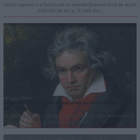
Homo sapiens s-a încrucișat cu neanderthalienii încă de acum
250.000 de ani și, în cele din...
ARTICOLE ONLINE
Analiza ADN dezvăluie misterul din jurul morții lui
Beethoven
Analiza genetică a părului compozitorului dezvăluie o cauză
probabilă a morții.