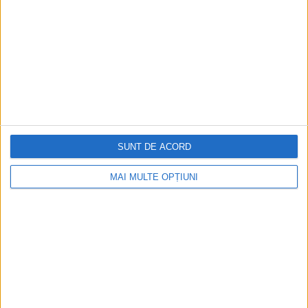
SUNT DE ACORD
ARTICOLE ONLINE
Se schimbă istoria Americii. Analizele genetice infirmă
MAI MULTE OPȚIUNI
teoriile arheologilor
Amerindienii, primii oameni care au ajuns în America, nu au
venit din Japonia, așa cum au...