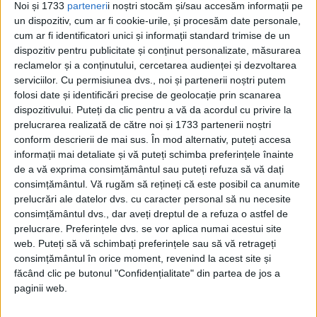
Noi și 1733
parteneri
i noștri stocăm și/sau accesăm informații pe
un dispozitiv, cum ar fi cookie-urile, și procesăm date personale,
cum ar fi identificatori unici și informații standard trimise de un
dispozitiv pentru publicitate și conținut personalizate, măsurarea
reclamelor și a conținutului, cercetarea audienței și dezvoltarea
serviciilor.
Cu permisiunea dvs., noi și partenerii noștri putem
ARTICOLE ONLINE
folosi date și identificări precise de geolocație prin scanarea
Cum au ajuns primii oameni în America? Teoriile care
dispozitivului. Puteți da clic pentru a vă da acordul cu privire la
încearcă să scoată la iveală adevărul
prelucrarea realizată de către noi și 1733 partenerii noștri
Au ajuns oamenii în Americi după ce au mers pe jos - sau
conform descrierii de mai sus. În mod alternativ, puteți accesa
după ce au...
informații mai detaliate și vă puteți schimba preferințele înainte
de a vă exprima consimțământul sau puteți refuza să vă dați
consimțământul.
Vă rugăm să rețineți că este posibil ca anumite
prelucrări ale datelor dvs. cu caracter personal să nu necesite
consimțământul dvs., dar aveți dreptul de a refuza o astfel de
prelucrare. Preferințele dvs. se vor aplica numai acestui site
web. Puteți să vă schimbați preferințele sau să vă retrageți
consimțământul în orice moment, revenind la acest site și
făcând clic pe butonul "Confidențialitate" din partea de jos a
paginii web.