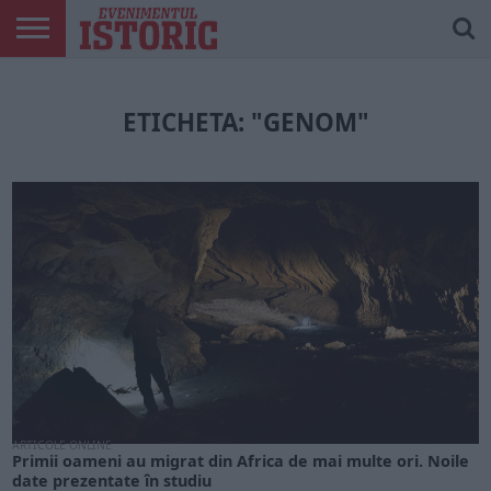
ARTICOLE
ONLINE
EDIȚII
ISTORIC
CONTUL
TIPĂRITE
PLAY
MEU
ETICHETA: "GENOM"
ARTICOLE ONLINE
Primii oameni au migrat din Africa de mai multe ori. Noile
date prezentate în studiu