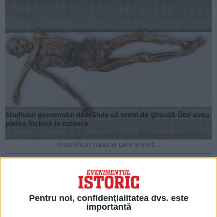
ARTICOLE ONLINE
Studiului genomului dezvăluie că omul de gheață Ötzi avea
pielea închisă la culoare
Ötzi, cunoscut și sub numele de omul gheții, este un om
mumificat natural care a trăit...
Pentru noi, confidențialitatea dvs. este
importantă