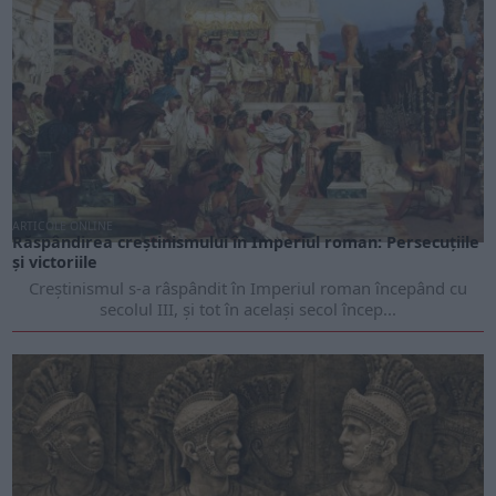
ARTICOLE ONLINE
Răspândirea creștinismului în Imperiul roman: Persecuțiile
și victoriile
Creștinismul s-a râspândit în Imperiul roman începând cu
secolul III, și tot în același secol încep...