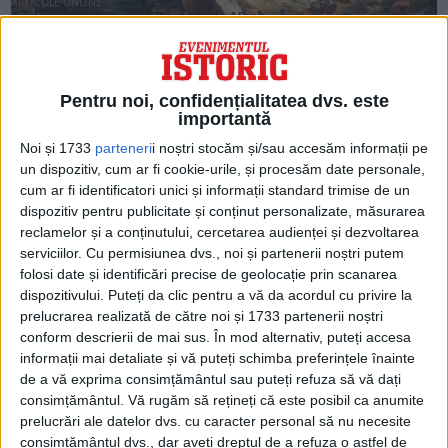
ARTICOLE ONLINE
Căderea Imperiului Roman de Vest
Romulus Augustus, ultimul împărat al Imperiului Roman de
Apus, este detronat de Odoacru, un barbar german...
Pentru noi, confidențialitatea dvs. este
importantă
Noi și 1733
parteneri
i noștri stocăm și/sau accesăm informații pe
un dispozitiv, cum ar fi cookie-urile, și procesăm date personale,
cum ar fi identificatori unici și informații standard trimise de un
dispozitiv pentru publicitate și conținut personalizate, măsurarea
reclamelor și a conținutului, cercetarea audienței și dezvoltarea
serviciilor.
Cu permisiunea dvs., noi și partenerii noștri putem
folosi date și identificări precise de geolocație prin scanarea
dispozitivului. Puteți da clic pentru a vă da acordul cu privire la
prelucrarea realizată de către noi și 1733 partenerii noștri
conform descrierii de mai sus. În mod alternativ, puteți accesa
ARTICOLE ONLINE
Fecioara sfârtecată de prigoana păgână
informații mai detaliate și vă puteți schimba preferințele înainte
Prăznuită pe 25 iunie, Sfânta Mare Muceniță Fevronia a trăit
de a vă exprima consimțământul sau puteți refuza să vă dați
în a doua jumătate a secolului...
consimțământul.
Vă rugăm să rețineți că este posibil ca anumite
prelucrări ale datelor dvs. cu caracter personal să nu necesite
consimțământul dvs., dar aveți dreptul de a refuza o astfel de