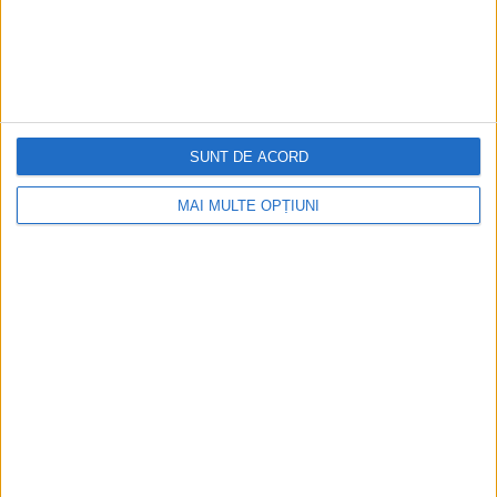
SUNT DE ACORD
ARTICOLE ONLINE
Șerpii veninoși și vasul cu smoală
Sfântul Mucenic Artemon a trăit în timpul împăratului
MAI MULTE OPȚIUNI
Dioclețian (284-305), fiind preot în orașul Laodiceea (Asia...