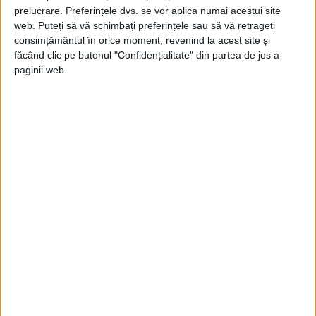
prelucrare. Preferințele dvs. se vor aplica numai acestui site
web. Puteți să vă schimbați preferințele sau să vă retrageți
consimțământul în orice moment, revenind la acest site și
făcând clic pe butonul "Confidențialitate" din partea de jos a
paginii web.
ARTICOLE ONLINE
Sfânta care s-a topit în foc
A zecea persecuţie declanşată de împăratul Diocleţian a fost
una dintre cele mai sângeroase. Creştinii îşi...