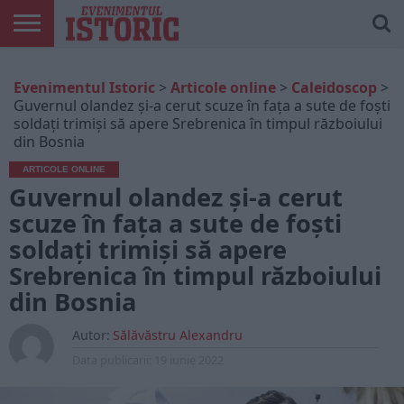
ARTICOLE
ONLINE
EDIȚII
ISTORIC
CONTUL
Evenimentul Istoric
>
Articole online
>
Caleidoscop
>
TIPĂRITE
PLAY
MEU
Guvernul olandez și-a cerut scuze în fața a sute de foști
soldați trimiși să apere Srebrenica în timpul războiului
din Bosnia
ARTICOLE ONLINE
Guvernul olandez și-a cerut
scuze în fața a sute de foști
soldați trimiși să apere
Srebrenica în timpul războiului
din Bosnia
Autor:
Sălăvăstru Alexandru
Data publicarii:
19 iunie 2022