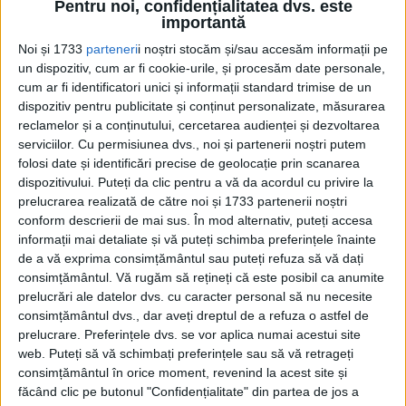
chiar și atunci când acest lucru nu mai
Pentru noi, confidențialitatea dvs. este
importantă
era cu adevărat posibil”.
Noi și 1733
parteneri
i noștri stocăm și/sau accesăm informații pe
un dispozitiv, cum ar fi cookie-urile, și procesăm date personale,
cum ar fi identificatori unici și informații standard trimise de un
dispozitiv pentru publicitate și conținut personalizate, măsurarea
reclamelor și a conținutului, cercetarea audienței și dezvoltarea
serviciilor.
Cu permisiunea dvs., noi și partenerii noștri putem
folosi date și identificări precise de geolocație prin scanarea
dispozitivului. Puteți da clic pentru a vă da acordul cu privire la
prelucrarea realizată de către noi și 1733 partenerii noștri
conform descrierii de mai sus. În mod alternativ, puteți accesa
informații mai detaliate și vă puteți schimba preferințele înainte
de a vă exprima consimțământul sau puteți refuza să vă dați
consimțământul.
Vă rugăm să rețineți că este posibil ca anumite
prelucrări ale datelor dvs. cu caracter personal să nu necesite
În iulie 1995, pe fondul unei campanii de
consimțământul dvs., dar aveți dreptul de a refuza o astfel de
genocid din partea forțelor sârbilor
prelucrare. Preferințele dvs. se vor aplica numai acestui site
web. Puteți să vă schimbați preferințele sau să vă retrageți
bosniaci, mii de musulmani au fugit într-o
consimțământul în orice moment, revenind la acest site și
zonă de siguranță a ONU din Srebrenica.
făcând clic pe butonul "Confidențialitate" din partea de jos a