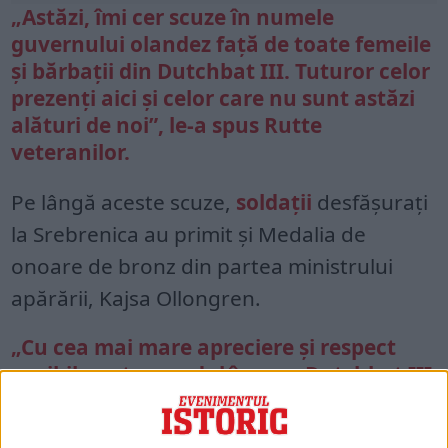
„Astăzi, îmi cer scuze în numele
guvernului olandez față de toate femeile
și bărbații din Dutchbat III. Tuturor celor
prezenți aici și celor care nu sunt astăzi
alături de noi”, le-a spus Rutte
veteranilor.
Pe lângă aceste scuze,
soldații
desfășurați
la Srebrenica au primit și Medalia de
onoare de bronz din partea ministrului
apărării, Kajsa Ollongren.
„Cu cea mai mare apreciere și respect
posibil pentru modul în care Dutchbat III
a continuat să încerce să facă ceea ce
trebuie, în circumstanțe foarte dificile,