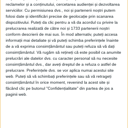
reclamelor și a conținutului, cercetarea audienței și dezvoltarea
serviciilor.
Cu permisiunea dvs., noi și partenerii noștri putem
folosi date și identificări precise de geolocație prin scanarea
dispozitivului. Puteți da clic pentru a vă da acordul cu privire la
prelucrarea realizată de către noi și 1733 partenerii noștri
conform descrierii de mai sus. În mod alternativ, puteți accesa
informații mai detaliate și vă puteți schimba preferințele înainte
Tudor Vladimirescu s-a iubit cu sora lui Iancu Jianu.
de a vă exprima consimțământul sau puteți refuza să vă dați
Dezvăluiri istorice
consimțământul.
Vă rugăm să rețineți că este posibil ca anumite
Născut într-o perioadă de mari tensiuni și schimbări,
prelucrări ale datelor dvs. cu caracter personal să nu necesite
Vladimirescu s-a dovedit a fi un lider cu viziune, având un rol
consimțământul dvs., dar aveți dreptul de a refuza o astfel de
central în...
prelucrare. Preferințele dvs. se vor aplica numai acestui site
web. Puteți să vă schimbați preferințele sau să vă retrageți
consimțământul în orice moment, revenind la acest site și
făcând clic pe butonul "Confidențialitate" din partea de jos a
paginii web.