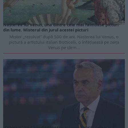
Nașterea lui Venus, una dintre cele mai faimoase picturi
din lume. Misterul din jurul acestei picturi
Mister „rezolvat” după 500 de ani. Nașterea lui Venus, o
pictură a artistului italian Botticelli, o înfățișează pe zeița
Venus pe țărm...
„Creierul” lui Călin Georgescu este un avocat celebru.