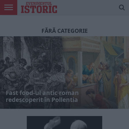
ARTICOLE
ONLINE
EDIȚII
ISTORIC
CONTUL
TIPĂRITE
PLAY
MEU
FĂRĂ CATEGORIE
Fast food-ul antic roman
redescoperit în Pollentia