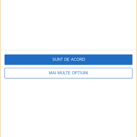
25 noiembrie 1942: Drama soldaților români pe Frontul de
Est
Plutonier t.r. Valentin Dimitriu: ,,Tot drumul spre
Cernîşevskaia era presărat de cadavre ale ostaşilor români,
dezbrăcaţi şi oribil mutilaţi de tancuri”. General...
SUNT DE ACORD
MAI MULTE OPȚIUNI