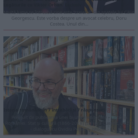
Legăturile cu Viktor Orban. Exclusiv
Multă lume se întreabă cine este “creierul” din spatele lui Călin
Georgescu. Este vorba despre un avocat celebru, Doru
Costea. Unul din...
Istoria românilor în 7 întrebări și 7 răspunsuri
Prilejuit de publicarea unei bijuterii editoriale – „Istoria
României. Stat și cultură (1866-2018) (Editura Cuantic, 2023)
– dialogul cu Ovidiu Pecican, istoric...