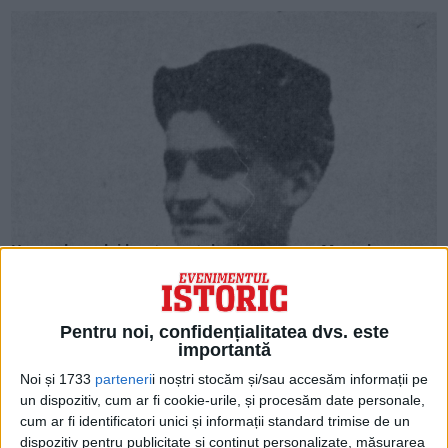
Un as al cerului locotenentul aviator evreu Marcel
Drăgușanu, erou al României Mari și Franței
În anii Războiului de Întregire Naţională 1916-1919, aviatorii
noştri au executat sute de misiuni aeriene periculoase. Printre
aceşti eroi ai Cerului românesc...
Pentru noi, confidențialitatea dvs. este
importantă
Noi și 1733
parteneri
i noștri stocăm și/sau accesăm informații pe
un dispozitiv, cum ar fi cookie-urile, și procesăm date personale,
cum ar fi identificatori unici și informații standard trimise de un
dispozitiv pentru publicitate și conținut personalizate, măsurarea