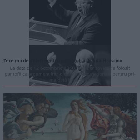
Zece mii de dolari pentru pantoful lui Nikita Hrușciov
La data de 12 octombrie 1960, un lider sovietic a folosit
pantofii ca ar­gument într-o dispută internațională pentru pri­
ma dată în istoria...