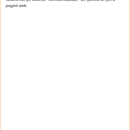
paginii web.
ARTICOLE DIN IUNIE 2019
Vezi ediția tipărită