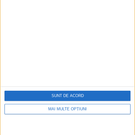
Mihai Șora, de la Blaise Pascal la Ana Pauker. Mit și adevăr
istoric
O campanie publicitară a eMAG dedicată sărbătoririi a 30 de
ani de la Revoluție avându-l ca voice-over pe Mihai Șora a
stârnit...
Aprilie 2026
SUNT DE ACORD
MAI MULTE OPȚIUNI