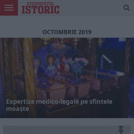
ARTICOLE
ONLINE
EDIȚII
ISTORIC
CONTUL
TIPĂRITE
PLAY
MEU
OCTOMBRIE 2019
Expertize medico-legale pe sfintele
moaște