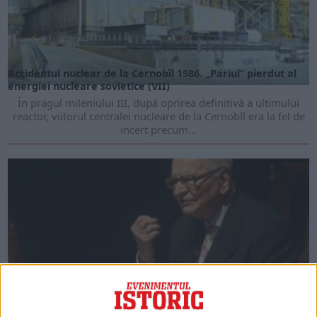
Accidentul nuclear de la Cernobîl 1986. „Pariul” pierdut al
energiei nucleare sovietice (VII)
În pragul mileniului III, după oprirea definitivă a ultimului
reactor, viitorul centralei nucleare de la Cernobîl era la fel de
incert precum...