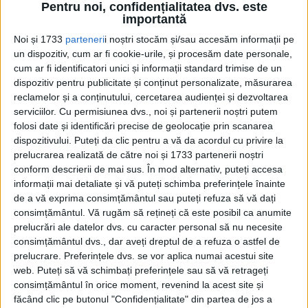
Pentru noi, confidențialitatea dvs. este
Dina Cocea îl laudă pe Radu Beligan la partid: A contribuit
importantă
la calitatea ideologică și politică
Secția Cadre a CC al PCR concluziona într-o „Notă”, datată 26
Noi și 1733
parteneri
i noștri stocăm și/sau accesăm informații pe
mai 1988, despre Radu Beligan că „starea sănătății este
un dispozitiv, cum ar fi cookie-urile, și procesăm date personale,
bună”.
cum ar fi identificatori unici și informații standard trimise de un
dispozitiv pentru publicitate și conținut personalizate, măsurarea
reclamelor și a conținutului, cercetarea audienței și dezvoltarea
serviciilor.
Cu permisiunea dvs., noi și partenerii noștri putem
folosi date și identificări precise de geolocație prin scanarea
dispozitivului. Puteți da clic pentru a vă da acordul cu privire la
prelucrarea realizată de către noi și 1733 partenerii noștri
conform descrierii de mai sus. În mod alternativ, puteți accesa
informații mai detaliate și vă puteți schimba preferințele înainte
de a vă exprima consimțământul sau puteți refuza să vă dați
consimțământul.
Vă rugăm să rețineți că este posibil ca anumite
prelucrări ale datelor dvs. cu caracter personal să nu necesite
consimțământul dvs., dar aveți dreptul de a refuza o astfel de
prelucrare. Preferințele dvs. se vor aplica numai acestui site
Istorii necunoscute. Rețeaua fantomelor KGB din Portland
web. Puteți să vă schimbați preferințele sau să vă retrageți
Unul dintre cele mai spectaculoase cazuri de spionaj din
consimțământul în orice moment, revenind la acest site și
timpul Războiului Rece, în care sovieticii au acționat fără nici
un fel de...
făcând clic pe butonul "Confidențialitate" din partea de jos a