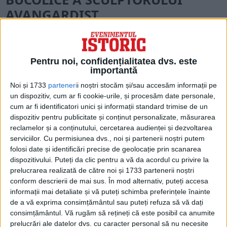
AVANGARDIST
Șorțul, salopetele albe, saboții, barba
lungă și neîngrijită făceau din român un
Pentru noi, confidențialitatea dvs. este
personaj plin de mister. Constantin
importantă
Brâncuși a intuit foarte bine mersul lumii
Noi și 1733
parteneri
i noștri stocăm și/sau accesăm informații pe
un dispozitiv, cum ar fi cookie-urile, și procesăm date personale,
artistice, aspectul său și lucrările, inspirate
cum ar fi identificatori unici și informații standard trimise de un
din copilăria petrecută în bisericile rustice
dispozitiv pentru publicitate și conținut personalizate, măsurarea
reclamelor și a conținutului, cercetarea audienței și dezvoltarea
în care stătuse cu siguranță când se afla în
serviciilor.
Cu permisiunea dvs., noi și partenerii noștri putem
țara natală, potrivindu-se cu atracția
folosi date și identificări precise de geolocație prin scanarea
dispozitivului. Puteți da clic pentru a vă da acordul cu privire la
pentru un tip de artă primitivă care era în
prelucrarea realizată de către noi și 1733 partenerii noștri
vogă la
Paris
. Brâncuși nu avea mâini
conform descrierii de mai sus. În mod alternativ, puteți accesa
informații mai detaliate și vă puteți schimba preferințele înainte
ajutătoare, aportul său în produsul final
de a vă exprima consimțământul sau puteți refuza să vă dați
fiind 100%. Totul era realizat cu mâna lui,
consimțământul.
Vă rugăm să rețineți că este posibil ca anumite
prelucrări ale datelor dvs. cu caracter personal să nu necesite