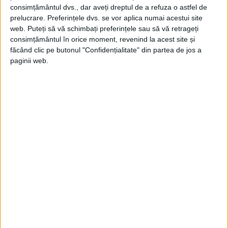
de la prima până la ultima cioplitură.
consimțământul dvs., dar aveți dreptul de a refuza o astfel de
prelucrare. Preferințele dvs. se vor aplica numai acestui site
Brâncuși, fie că sculpta în lemn sau piatră,
web. Puteți să vă schimbați preferințele sau să vă retrageți
consimțământul în orice moment, revenind la acest site și
alegea dinadins materialul mai grosier, mai
făcând clic pe butonul "Confidențialitate" din partea de jos a
puțin șlefuit, simplitatea artei sale luând
paginii web.
ochii tuturor pasionaților de artă
avangardistă. Dar nu era doar atât. Arta lui
Brâncuși, pusă lângă ruine antice sau într-
un muzeu de artă africană tribală, pare din
același loc. Încrezător în veridicitatea
operei sale, sculptorul român avea ambiția
de a face artă cu dăruirea unui
meșteșugar, nu cu tehnicile sofisticate ale
unui rafinat artist.