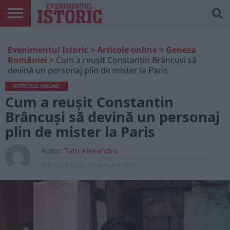
ARTICOLE
ONLINE
EDIȚII
ISTORIC
CONTUL
Evenimentul Istoric
>
Articole online
>
Geneza
TIPĂRITE
PLAY
MEU
României
>
Cum a reușit Constantin Brâncuși să
devină un personaj plin de mister la Paris
ARTICOLE ONLINE
Cum a reușit Constantin
Brâncuși să devină un personaj
plin de mister la Paris
Autor:
Tutu Alexandru
Data publicarii:
18 ianuarie 2023