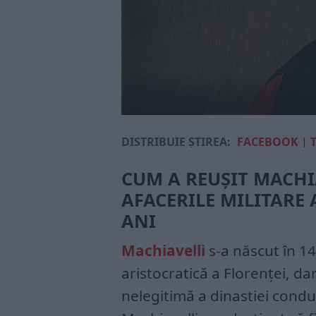
DISTRIBUIE ȘTIREA:
FACEBOOK
|
CUM A REUȘIT MACHI
AFACERILE MILITARE 
ANI
Machiavelli
s-a născut în 146
aristocratică a Florenței, d
nelegitimă a dinastiei cond