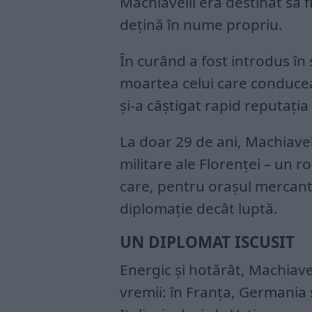
Machiavelli era destinat să 
dețină în nume propriu.
În curând a fost introdus în 
moartea celui care conducea
și-a câștigat rapid reputația 
La doar 29 de ani, Machiavel
militare ale Florenței – un r
care, pentru orașul mercantil
diplomație decât luptă.
UN DIPLOMAT ISCUSIT
Energic și hotărât, Machiavel
vremii: în Franța, Germania