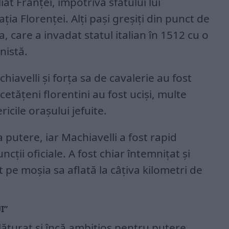
iat Franței, împotriva sfatului lui
ția Florenței. Alți pași greșiți din punct de
a, care a invadat statul italian în 1512 cu o
nistă.
hiavelli și forța sa de cavalerie au fost
cetățeni florentini au fost uciși, multe
ricile orașului jefuite.
a putere, iar Machiavelli a fost rapid
ncții oficiale. A fost chiar întemnițat și
at pe moșia sa aflată la câțiva kilometri de
I”
nlăturat și încă ambițios pentru putere