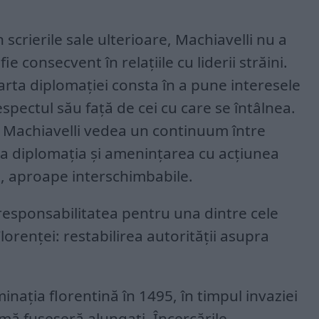
scrierile sale ulterioare, Machiavelli nu a
ie consecvent în relațiile cu liderii străini.
 arta diplomației consta în a pune interesele
spectul său față de cei cu care se întâlnea.
, Machiavelli vedea un continuum între
dera diplomația și amenințarea cu acțiunea
le, aproape interschimbabile.
responsabilitatea pentru una dintre cele
orenței: restabilirea autorității asupra
nația florentină în 1495, în timpul invaziei
rmă fuseseră alungați. Încercările