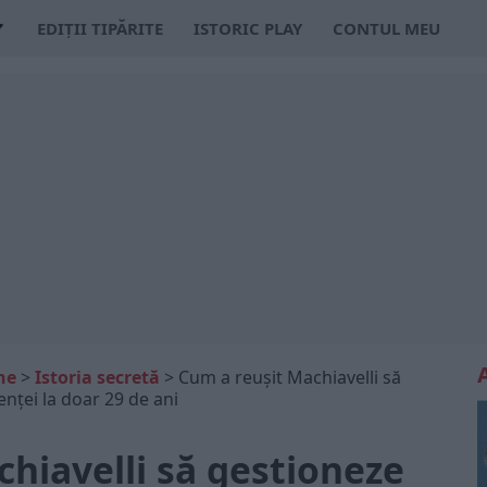
EDIȚII TIPĂRITE
ISTORIC PLAY
CONTUL MEU
ne
>
Istoria secretă
>
Cum a reușit Machiavelli să
enței la doar 29 de ani
hiavelli să gestioneze