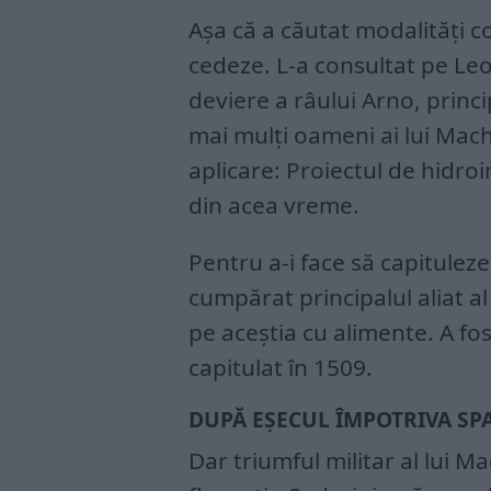
Așa că a căutat modalități 
cedeze. L-a consultat pe Leo
deviere a râului Arno, princ
mai mulți oameni ai lui Machi
aplicare: Proiectul de hidroi
din acea vreme.
Pentru a-i face să capituleze
cumpărat principalul aliat al
pe aceștia cu alimente. A fo
capitulat în 1509.
DUPĂ EȘECUL ÎMPOTRIVA SPA
Dar triumful militar al lui M