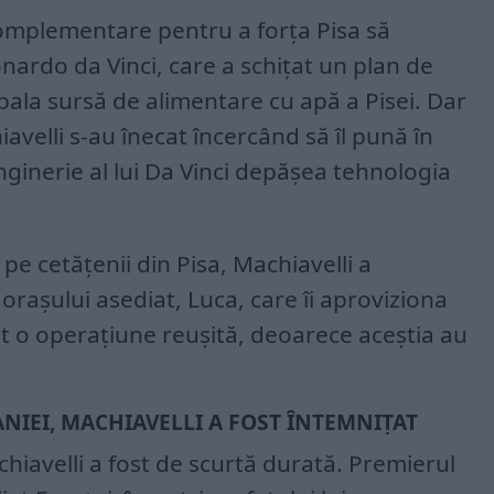
complementare pentru a forța Pisa să
nardo da Vinci, care a schițat un plan de
ipala sursă de alimentare cu apă a Pisei. Dar
avelli s-au înecat încercând să îl pună în
nginerie al lui Da Vinci depășea tehnologia
 pe cetățenii din Pisa, Machiavelli a
 orașului asediat, Luca, care îi aproviziona
st o operațiune reușită, deoarece aceștia au
NIEI, MACHIAVELLI A FOST ÎNTEMNIȚAT
achiavelli a fost de scurtă durată. Premierul