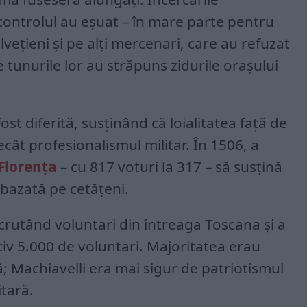
controlul au eșuat – în mare parte pentru
lvețieni și pe alți mercenari, care au refuzat
 tunurile lor au străpuns zidurile orașului
ost diferită, susținând că loialitatea față de
ât profesionalismul militar. În 1506, a
Florența
– cu 817 voturi la 317 – să susțină
 bazată pe cetățeni.
crutând voluntari din întreaga Toscana și a
iv 5.000 de voluntari. Majoritatea erau
; Machiavelli era mai sigur de patriotismul
itară.