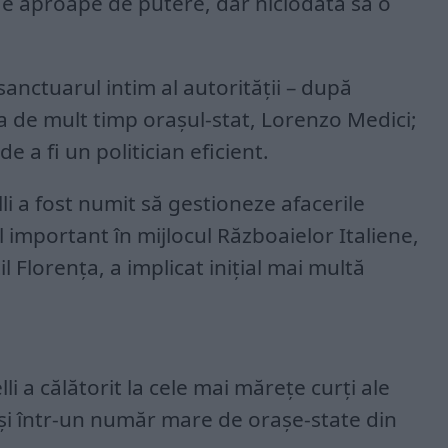
fie aproape de putere, dar niciodată să o
sanctuarul intim al autorității – după
 de mult timp orașul-stat, Lorenzo Medici;
de a fi un politician eficient.
li a fost numit să gestioneze afacerile
ol important în mijlocul Războaielor Italiene,
 Florența, a implicat inițial mai multă
li a călătorit la cele mai mărețe curți ale
 și într-un număr mare de orașe-state din