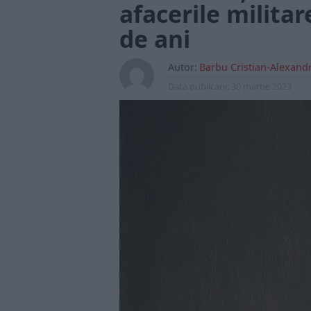
afacerile militar
de ani
Autor:
Barbu Cristian-Alexand
Data publicarii:
30 martie 2023