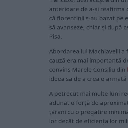
anterioare de a-și reafirma 
că florentinii s-au bazat pe e
să avanseze, chiar și după ce
Pisa.
Abordarea lui Machiavelli a f
cauză era mai importantă dec
convins Marele Consiliu din
ideea sa de a crea o armată
A petrecut mai multe luni re
adunat o forță de aproximat
țărani cu o pregătire minimă
lor decât de eficiența lor mil