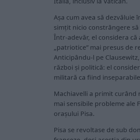
Italia, inclusiv la Vatican.
Așa cum avea să dezvăluie în 
simțit nicio constrângere să f
Într-adevăr, el considera că
„patriotice” mai presus de re
Anticipându-l pe Clausewitz
război și politică: el consi
militară ca fiind inseparabi
Machiavelli a primit curând 
mai sensibile probleme ale Fl
orașului Pisa.
Pisa se revoltase de sub domi
franceze, deși aceștia din u