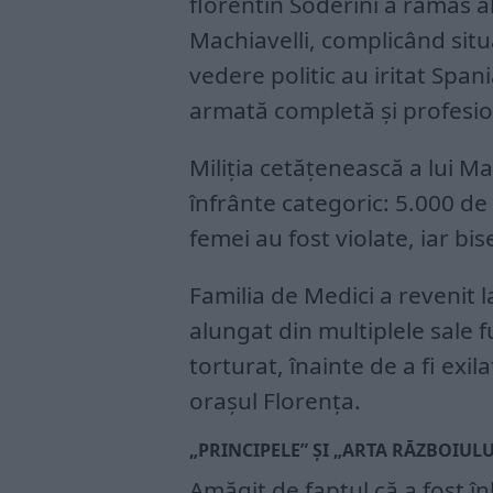
florentin Soderini a rămas al
Machiavelli, complicând situa
vedere politic au iritat Spani
armată completă și profesio
Miliția cetățenească a lui Mac
înfrânte categoric: 5.000 de 
femei au fost violate, iar bise
Familia de Medici a revenit l
alungat din multiplele sale fu
torturat, înainte de a fi exil
orașul Florența.
„PRINCIPELE” ȘI „ARTA RĂZBOIULU
Amăgit de faptul că a fost î