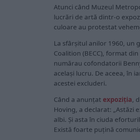
Atunci când Muzeul Metropol
lucrări de artă dintr-o expo
culoare au protestat veheme
La sfârșitul anilor 1960, u
Coalition (BECC), format din 
numărau cofondatorii Benny 
același lucru. De aceea, în 
acestei excluderi.
Când a anunțat
expoziția
, 
Hoving, a declarat: „Astăzi e
albi. Și asta în ciuda efortur
Există foarte puțină comuni