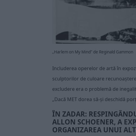
„Harlem on My Mind” de Reginald Gammon
Includerea operelor de artă în expoziți
sculptorilor de culoare recunoașterea
excludere era o problemă de inegalita
„Dacă MET dorea să-și deschidă porțile
ÎN ZADAR: RESPINGÂNDU
ALLON SCHOENER, A EXP
ORGANIZAREA UNUI ALT 