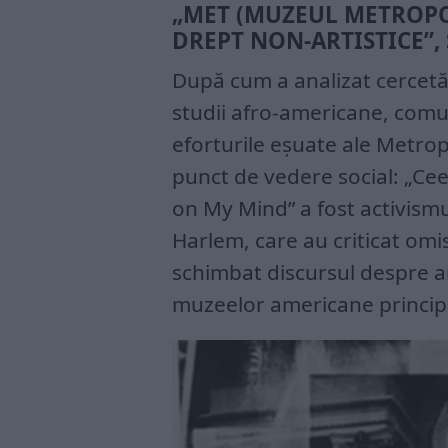
„MET (MUZEUL METROPOL
DREPT NON-ARTISTICE”, 
După cum a analizat cercetăt
studii afro-americane, comun
eforturile eșuate ale Metrop
punct de vedere social: „Cee
on My Mind” a fost activismu
Harlem, care au criticat omi
schimbat discursul despre ar
muzeelor americane princip