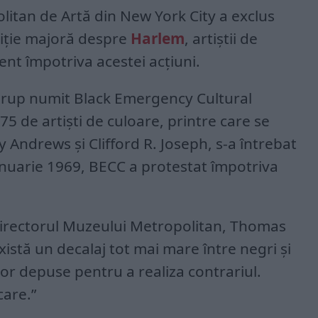
itan de Artă din New York City a exclus
ziție majoră despre
Harlem
, artiștii de
nt împotriva acestei acțiuni.
n grup numit Black Emergency Cultural
75 de artiști de culoare, printre care se
Andrews și Clifford R. Joseph, s-a întrebat
ianuarie 1969, BECC a protestat împotriva
directorul Muzeului Metropolitan, Thomas
xistă un decalaj tot mai mare între negri și
ilor depuse pentru a realiza contrariul.
care.”