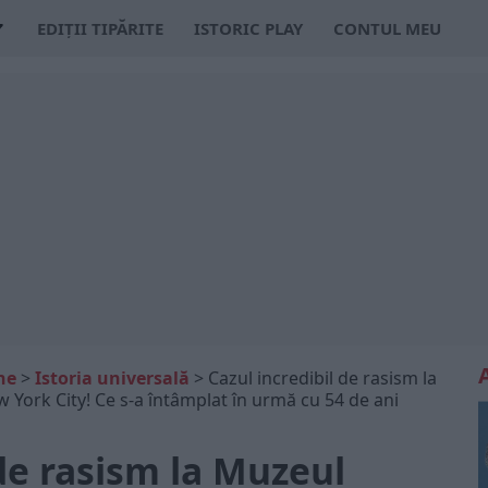
EDIȚII TIPĂRITE
ISTORIC PLAY
CONTUL MEU
ne
>
Istoria universală
>
Cazul incredibil de rasism la
York City! Ce s-a întâmplat în urmă cu 54 de ani
 de rasism la Muzeul