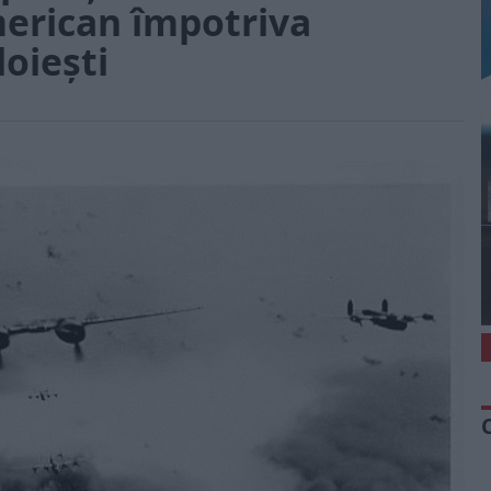
merican împotriva
loiești