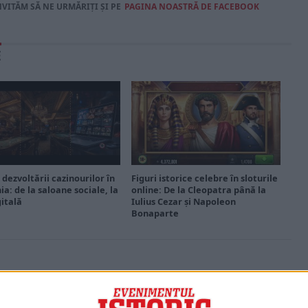
NVITĂM SĂ NE URMĂRIȚI ȘI PE
PAGINA NOASTRĂ DE FACEBOOK
E
 dezvoltării cazinourilor în
Figuri istorice celebre în sloturile
a: de la saloane sociale, la
online: De la Cleopatra până la
gitală
Iulius Cezar și Napoleon
Bonaparte
PORTOFOLIU