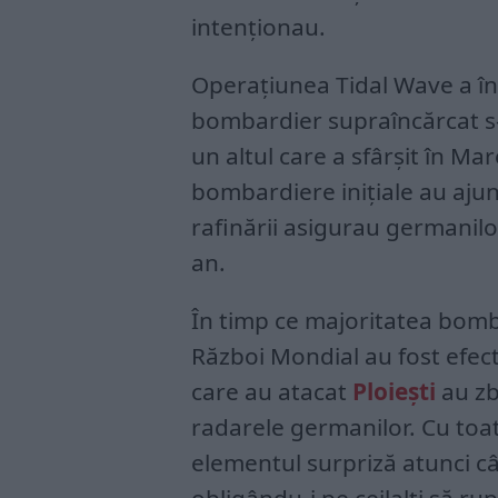
intenționau.
Operațiunea Tidal Wave a în
bombardier supraîncărcat s-
un altul care a sfârșit în Ma
bombardiere inițiale au ajuns
rafinării asigurau germanilo
an.
În timp ce majoritatea bomba
Război Mondial au fost efec
care au atacat
Ploiești
au zb
radarele germanilor. Cu toa
elementul surpriză atunci câ