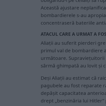
obligându-i pe ceilalți să r
Această ajustare neplanifica
bombardierele s-au apropiat
concentraseră bateriile anti
ATACUL CARE A URMAT A FOS
Aliații au suferit pierderi gr
primul val de bombardiere a 
următoare. Supraviețuitorii 
sârmă ghimpată au lovit și ch
Deși Aliații au estimat că ra
pagubele au fost reparate rap
depășit capacitatea anterio
drept „benzinăria lui Hitler