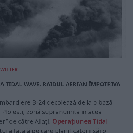
TWITTER
A TIDAL WAVE. RAIDUL AERIAN ÎMPOTRIVA
ombardiere B-24 decolează de la o bază
ia Ploiești, zonă supranumită în acea
er” de către Aliați.
Operațiunea Tidal
tura fatală pe care planificatorii săi o