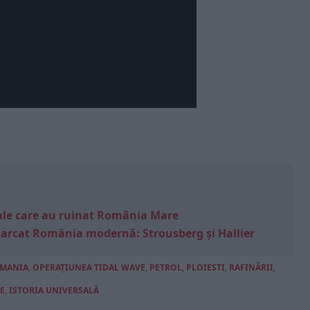
e sale care au ruinat România Mare
marcat România modernă: Strousberg și Hallier
MANIA
,
OPERAȚIUNEA TIDAL WAVE
,
PETROL
,
PLOIESTI
,
RAFINĂRII
,
E
,
ISTORIA UNIVERSALĂ