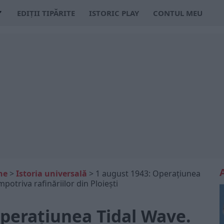
EDIȚII TIPĂRITE
ISTORIC PLAY
CONTUL MEU
ne
>
Istoria universală
>
1 august 1943: Operațiunea
potriva rafinăriilor din Ploiești
Operațiunea Tidal Wave.