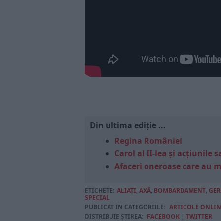
Din ultima ediție ...
Regina României
Carol al II-lea și acțiunil
Afaceri oneroase care au 
ETICHETE:
ALIAȚI
,
AXĂ
,
BOMBARDAMENT
,
GER
SPECIAL
PUBLICAT IN CATEGORIILE:
ARTICOLE ONLIN
DISTRIBUIE ȘTIREA:
FACEBOOK
|
TWITTER