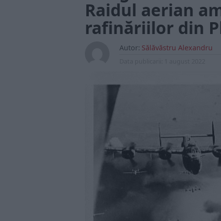
Raidul aerian a
rafinăriilor din P
Autor:
Sălăvăstru Alexandru
Data publicarii:
1 august 2022