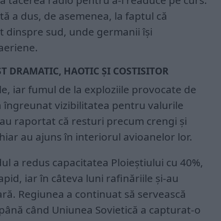
upă tăcerea radio pentru a-i readuce pe curs.
tă a dus, de asemenea, la faptul că
 dinspre sud, unde germanii își
aeriene.
T DRAMATIC, HAOTIC ȘI COSTISITOR
ele, iar fumul de la exploziile provocate de
îngreunat vizibilitatea pentru valurile
au raportat că resturi precum crengi și
iar au ajuns în interiorul avioanelor lor.
idul a redus capacitatea Ploieștiului cu 40%,
id, iar în câteva luni rafinăriile și-au
ară. Regiunea a continuat să servească
” până când Uniunea Sovietică a capturat-o