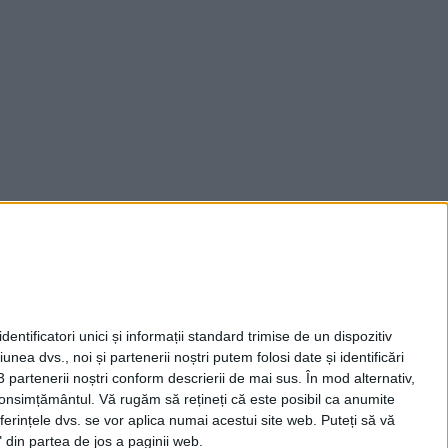
entificatori unici și informații standard trimise de un dispozitiv
unea dvs., noi și partenerii noștri putem folosi date și identificări
3 partenerii noștri conform descrierii de mai sus. În mod alternativ,
 consimțământul.
Vă rugăm să rețineți că este posibil ca anumite
ferințele dvs. se vor aplica numai acestui site web. Puteți să vă
 din partea de jos a paginii web.