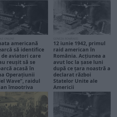
OLE ONLINE
GENEZA ROMÂNIEI
ata americană
12 iunie 1942, primul
earcă să identifice
raid american în
i de aviatori care
România. Acțiunea a
au reușit să se
avut loc la șase luni
oarcă acasă în
după ce țara noastră a
a Operațiunii
declarat război
del Wave”, raidul
Statelor Unite ale
ian împotriva
Americii
năriilor din Ploiești
Pe 12 decembrie 1941, sub
presiunile lui Manfred von
ii aliați care au convenit
Killinger și Renato Bova
ra următoarei faze a
Scoppa, reprezentanții
iului la Conferința de la
Germaniei...
lanca din...