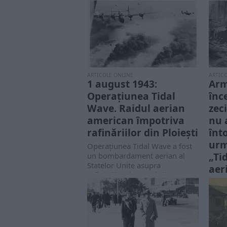
ARTICOLE ONLINE
ARTIC
1 august 1943:
Arm
Operațiunea Tidal
înc
Wave. Raidul aerian
zec
american împotriva
nu 
rafinăriilor din Ploiești
înt
urm
Operațiunea Tidal Wave a fost
„Ti
un bombardament aerian al
Statelor Unite asupra
aer
rafinăriilor de petrol din...
rafi
Lider
asup
războ
Casab