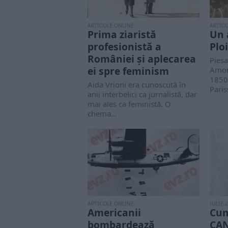
ARTICOLE ONLINE
ARTIC
Prima ziaristă
Un 
profesionistă a
Ploi
României și aplecarea
Piesa
ei spre feminism
Amor 
1850
Aida Vrioni era cunoscută în
Paris
anii interbelici ca jurnalistă, dar
mai ales ca feministă. O
chema...
ARTICOLE ONLINE
IULIE 
Americanii
Cum
bombardează
CA