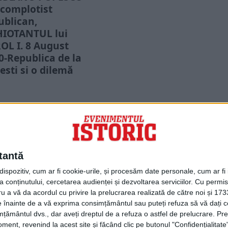
 complotist
ublican,
IOTANTUL lui
OL I. 8 August
0-Republica de la
iești și o dilemă
orică
lica de la Ploieşti este
mirea unei mişcări
monarhice din data de 8
PORTOFOLIU
st 1870.
Capital
Evenimentul Zilei
tantă
Doctorul Zilei
Infofinanciar
spozitiv, cum ar fi cookie-urile, și procesăm date personale, cum ar fi id
Infoactual
 conținutului, cercetarea audienței și dezvoltarea serviciilor.
Cu permisi
Editura de carte
ru a vă da acordul cu privire la prelucrarea realizată de către noi și 173
EVZ Comunicate
ele înainte de a vă exprima consimțământul sau puteți refuza să vă dați
Capital Comunicate
țământul dvs., dar aveți dreptul de a refuza o astfel de prelucrare. Pre
Animal Zoo
ent, revenind la acest site și făcând clic pe butonul "Confidențialitate"
Capital Comunicate