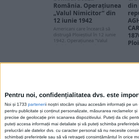
România. Operațiunea
din
„Valul Nimicitor” din
rep
12 iunie 1942
AGH
CAR
Americani care încearcă să
187
distrugă Ploieștiul în 12 iunie
1942. Operațiunea "Valul
Plo
nimicitor". Avioanele SUA au...
ist
Repub
denu
anti
augu
Pentru noi, confidențialitatea dvs. este impor
Noi și 1733
parteneri
i noștri stocăm și/sau accesăm informații pe un di
Cea mai mare revistă de istorie din Europa!
.
pentru publicitate și conținut personalizate, măsurarea reclamelor și a
Media KIT
precise de geolocație prin scanarea dispozitivului. Puteți da clic pent
puteți accesa informații mai detaliate și vă puteți schimba preferinț
prelucrări ale datelor dvs. cu caracter personal să nu necesite consim
schimbați preferințele sau să vă retrageți consimțământul în orice mom