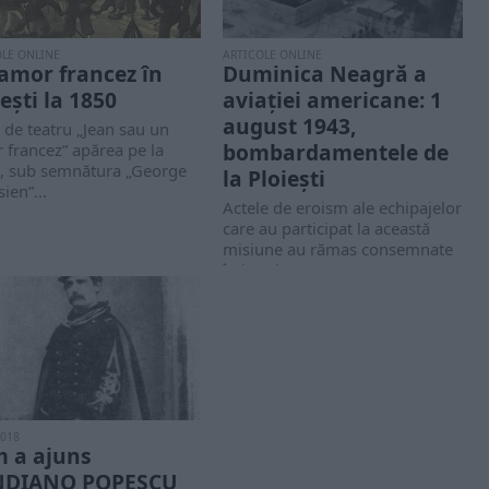
OLE ONLINE
ARTICOLE ONLINE
amor francez în
Duminica Neagră a
ești la 1850
aviației americane: 1
august 1943,
 de teatru „Jean sau un
bombardamentele de
francez” apărea pe la
, sub semnătura „George
la Ploiești
sien”...
Actele de eroism ale echipajelor
care au participat la această
misiune au rămas consemnate
în istorie,...
2018
 a ajuns
NDIANO POPESCU