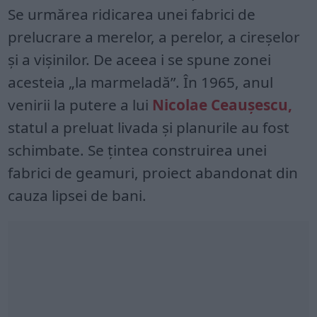
Se urmărea ridicarea unei fabrici de
prelucrare a merelor, a perelor, a cireşelor
şi a vişinilor. De aceea i se spune zonei
acesteia „la marmeladă”. În 1965, anul
venirii la putere a lui
Nicolae Ceauşescu,
statul a preluat livada şi planurile au fost
schimbate. Se ţintea construirea unei
fabrici de geamuri, proiect abandonat din
cauza lipsei de bani.