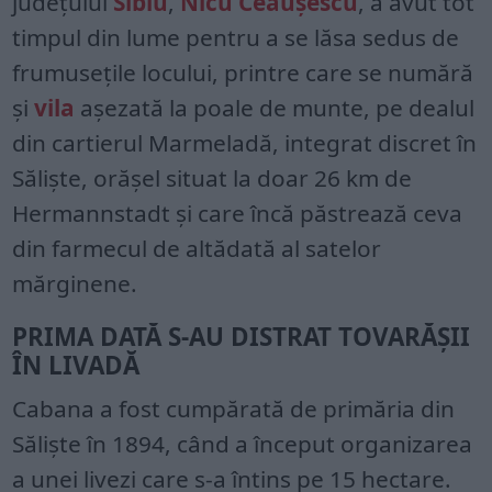
judeţului
Sibiu
,
Nicu Ceauşescu
, a avut tot
timpul din lume pentru a se lăsa sedus de
frumuseţile locului, printre care se numără
şi
vila
aşezată la poale de munte, pe dealul
din cartierul Marmeladă, integrat discret în
Sălişte, orăşel situat la doar 26 km de
Hermannstadt şi care încă păstrează ceva
din farmecul de altădată al satelor
mărginene.
PRIMA DATĂ S-AU DISTRAT TOVARĂŞII
ÎN LIVADĂ
Cabana a fost cumpărată de primăria din
Sălişte în 1894, când a început organizarea
a unei livezi care s-a întins pe 15 hectare.