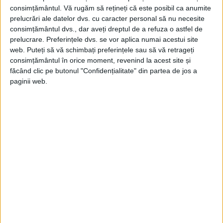
consimțământul.
Vă rugăm să rețineți că este posibil ca anumite
Nici fiului fostului dictator probabil că nu-i
prelucrări ale datelor dvs. cu caracter personal să nu necesite
consimțământul dvs., dar aveți dreptul de a refuza o astfel de
păsa de ahitectură, din moment ce venea
prelucrare. Preferințele dvs. se vor aplica numai acestui site
aici săptămânal, ca să tragă câte un chef
web. Puteți să vă schimbați preferințele sau să vă retrageți
consimțământul în orice moment, revenind la acest site și
de pomină. Vorba merge că între pereții
făcând clic pe butonul "Confidențialitate" din partea de jos a
vilei au avut loc petreceri scandaloase,
paginii web.
stropite cu mult alcool și însoțite, uneori,
de adevărate orgii.