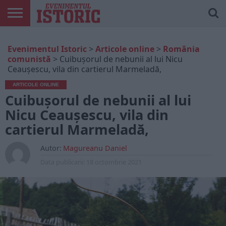
ARTICOLE
ONLINE
EDIȚII
ISTORIC
CONTUL
Evenimentul Istoric
>
Articole online
>
România
TIPĂRITE
PLAY
MEU
comunistă
>
Cuibuşorul de nebunii al lui Nicu
Ceauşescu, vila din cartierul Marmeladă,
ARTICOLE ONLINE
Cuibuşorul de nebunii al lui
Nicu Ceauşescu, vila din
cartierul Marmeladă,
Autor:
Magureanu Daniel
Data publicarii:
18 octombrie 2021