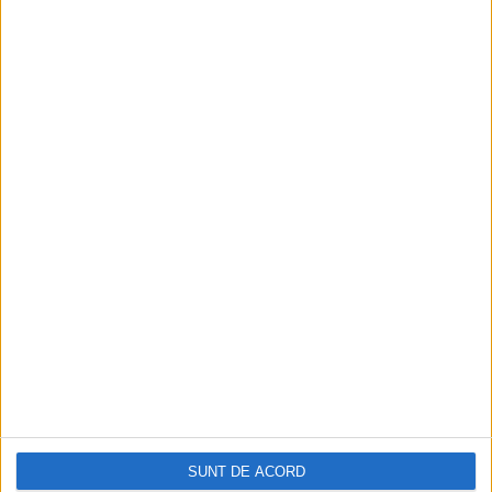
pofta inimii”, dezvăluiau în 2013 jurnaliştii
de la
turnulsfatului.ro
.
SUNT DE ACORD