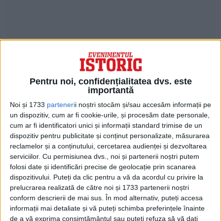
PETRECERI DEOCHEATE ÎN EPOCA DE
AUR
Pentru noi, confidențialitatea dvs. este
importantă
„Raiul pe Pământ s-a mutat la fosta vilă a
Noi și 1733
parteneri
i noștri stocăm și/sau accesăm informații pe
lui Nicu Ceaușescu de la Săliște. Domeniul
un dispozitiv, cum ar fi cookie-urile, și procesăm date personale,
cum ar fi identificatori unici și informații standard trimise de un
este împânzit de livezi înflorite de meri,
dispozitiv pentru publicitate și conținut personalizate, măsurarea
peri și pruni, peste care domnește o liniște
reclamelor și a conținutului, cercetarea audienței și dezvoltarea
serviciilor.
Cu permisiunea dvs., noi și partenerii noștri putem
de început de lume. Într-un peisaj în care și
folosi date și identificări precise de geolocație prin scanarea
ceasurile refuză să mai bată, nici nu mai
dispozitivului. Puteți da clic pentru a vă da acordul cu privire la
prelucrarea realizată de către noi și 1733 partenerii noștri
contează că vila nu este, de fapt, decât o
conform descrierii de mai sus. În mod alternativ, puteți accesa
informații mai detaliate și vă puteți schimba preferințele înainte
casă veche, cu camere întunecate și reci.
de a vă exprima consimțământul sau puteți refuza să vă dați