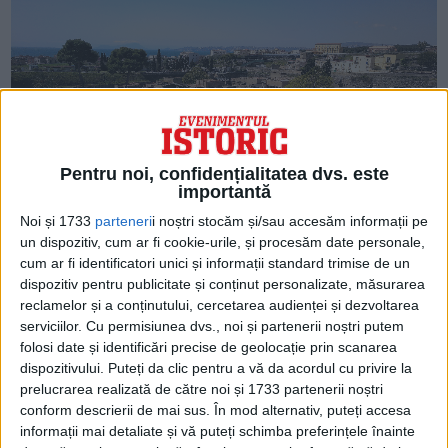
Pentru noi, confidențialitatea dvs. este
importantă
ARTICOLE ONLINE
Cum au fost aduse la lumină orașele antice Pompei și
Noi și 1733
parteneri
i noștri stocăm și/sau accesăm informații pe
Herculaneum?
un dispozitiv, cum ar fi cookie-urile, și procesăm date personale,
Timp de aproape 1.700 de ani, orașele romane Pompei și
cum ar fi identificatori unici și informații standard trimise de un
Herculaneum - mistuite de cenușa vulcanică...
dispozitiv pentru publicitate și conținut personalizate, măsurarea
reclamelor și a conținutului, cercetarea audienței și dezvoltarea
serviciilor.
Cu permisiunea dvs., noi și partenerii noștri putem
folosi date și identificări precise de geolocație prin scanarea
dispozitivului. Puteți da clic pentru a vă da acordul cu privire la
prelucrarea realizată de către noi și 1733 partenerii noștri
conform descrierii de mai sus. În mod alternativ, puteți accesa
informații mai detaliate și vă puteți schimba preferințele înainte