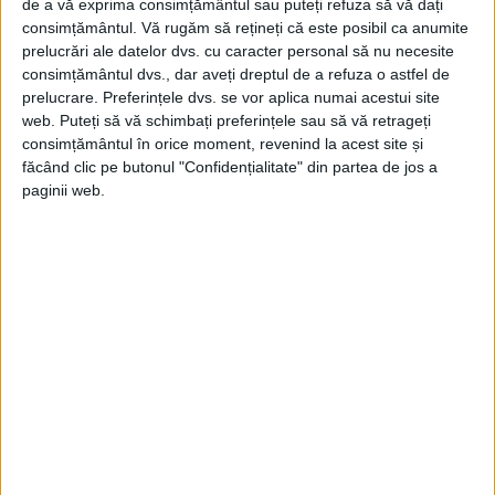
de a vă exprima consimțământul sau puteți refuza să vă dați
consimțământul.
Vă rugăm să rețineți că este posibil ca anumite
prelucrări ale datelor dvs. cu caracter personal să nu necesite
consimțământul dvs., dar aveți dreptul de a refuza o astfel de
prelucrare. Preferințele dvs. se vor aplica numai acestui site
web. Puteți să vă schimbați preferințele sau să vă retrageți
ARTICOLE ONLINE
Catastrofa de la Muntele Pelée, cel mai grav dezastru
consimțământul în orice moment, revenind la acest site și
provocat de un vulcan în secolul XX
făcând clic pe butonul "Confidențialitate" din partea de jos a
În mai puțin de un minut, erupția Muntelui Pelée a distrus
paginii web.
întregul oraș St. Pierre. Doar...