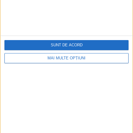
SUNT DE ACORD
MAI MULTE OPȚIUNI
ARTICOLE ONLINE
Luna Albastră se întoarce pe cer. De ce era considerată
trădătoare
Pe 22 august 2021 (15 h 06 m), pe cer va putea fi văzută
Luna Albastră,...