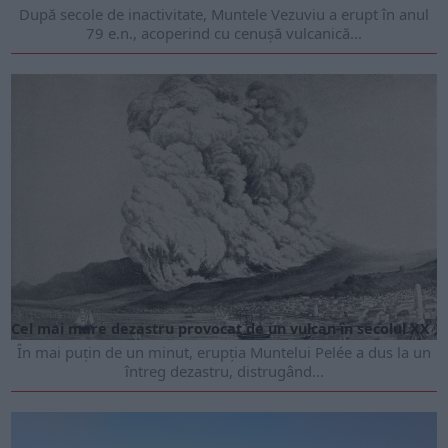
După secole de inactivitate, Muntele Vezuviu a erupt în anul
79 e.n., acoperind cu cenușă vulcanică...
ARTICOLE ONLINE
Cel mai mare dezastru provocat de un vulcan în secolul XX
În mai puțin de un minut, erupția Muntelui Pelée a dus la un
întreg dezastru, distrugând...