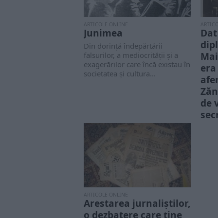
ARTICOLE ONLINE
ARTIC
Junimea
Dat
dip
Din dorință îndepărtării
Mai
falsurilor, a mediocrității și a
exagerărilor care încă existau în
era
societatea și cultura...
afe
Zăn
de v
sec
MAE
Cons
în Bu
dece
absol
ARTICOLE ONLINE
Arestarea jurnaliștilor,
o dezbatere care ține