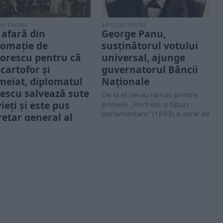
OLE ONLINE
ARTICOLE ONLINE
 afară din
George Panu,
lomație de
susținătorul votului
orescu pentru că
universal, ajunge
 cartofor și
guvernatorul Băncii
meiat, diplomatul
Naționale
escu salvează sute
De la el ne-au rămas printre
ieți și este pus
primele „Portrete şi tipuri
parlamentare” (1893) o serie de
retar general al
„caractere”...
 de comuniști
tantin Zănescu s-a născut
cureşti la data de 3
mbrie 1882, fiind
vent al Facultăţii...