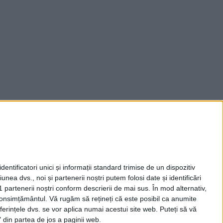
entificatori unici și informații standard trimise de un dispozitiv
unea dvs., noi și partenerii noștri putem folosi date și identificări
1 partenerii noștri conform descrierii de mai sus. În mod alternativ,
 consimțământul.
Vă rugăm să rețineți că este posibil ca anumite
ferințele dvs. se vor aplica numai acestui site web. Puteți să vă
 din partea de jos a paginii web.