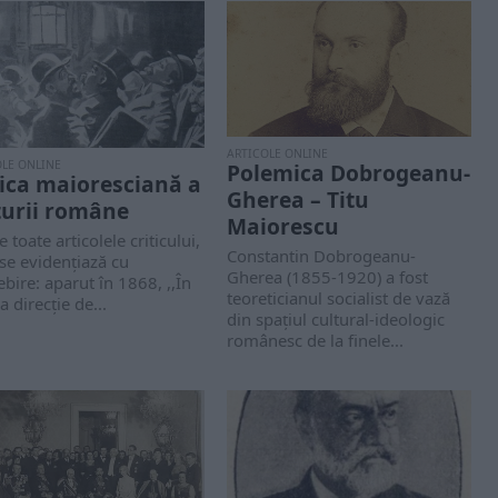
ARTICOLE ONLINE
OLE ONLINE
Polemica Dobrogeanu-
tica maioresciană a
Gherea – Titu
turii române
Maiorescu
e toate articolele criticului,
Constantin Dobrogeanu-
se evidențiază cu
Gherea (1855-1920) a fost
bire: aparut în 1868, ,,În
teoreticianul socialist de vază
a direcție de...
din spațiul cultural-ideologic
românesc de la finele...