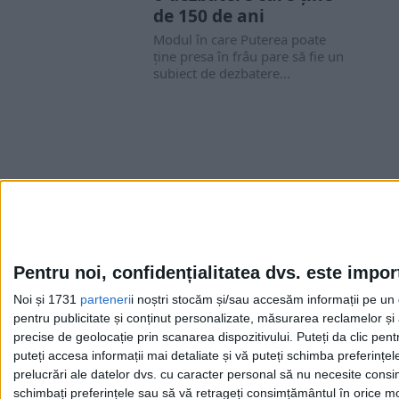
de 150 de ani
Modul în care Puterea poate
ține presa în frâu pare să fie un
subiect de dezbatere...
Pentru noi, confidențialitatea dvs. este impor
Noi și 1731
parteneri
i noștri stocăm și/sau accesăm informații pe un di
Cea mai mare revistă de istorie din Europa!
.
pentru publicitate și conținut personalizate, măsurarea reclamelor și a
Media KIT
precise de geolocație prin scanarea dispozitivului. Puteți da clic pent
puteți accesa informații mai detaliate și vă puteți schimba preferinț
prelucrări ale datelor dvs. cu caracter personal să nu necesite consim
schimbați preferințele sau să vă retrageți consimțământul în orice mom