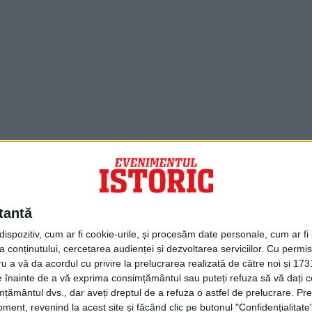
PORTOFOLIU
Capital
Evenimentul Zilei
tantă
Doctorul Zilei
Infofinanciar
spozitiv, cum ar fi cookie-urile, și procesăm date personale, cum ar fi id
Infoactual
 conținutului, cercetarea audienței și dezvoltarea serviciilor.
Cu permisi
Editura de carte
ru a vă da acordul cu privire la prelucrarea realizată de către noi și 173
EVZ Comunicate
ele înainte de a vă exprima consimțământul sau puteți refuza să vă dați
Capital Comunicate
țământul dvs., dar aveți dreptul de a refuza o astfel de prelucrare. Pre
Animal Zoo
ent, revenind la acest site și făcând clic pe butonul "Confidențialitate"
Capital Comunicate