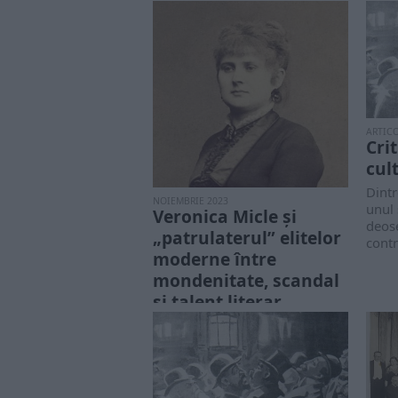
ARTIC
Cri
cul
Dintr
NOIEMBRIE 2023
unul 
Veronica Micle și
deose
„patrulaterul” elitelor
contr
moderne între
mondenitate, scandal
și talent literar
Nu putem spune că Veronica
Micle a fost vreun talent literar
deosebit. Nu a excelat în...