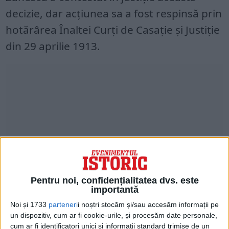
decizie, dar acţiunea sa a fost respinsă prin
hotărârea Înaltei Curţi de Casaţie şi Justiţie
din 29 aprilie 1913.
Pentru noi, confidențialitatea dvs. este
importantă
În cele din urmă, Constantin Zănescu a
Noi și 1733
parteneri
i noștri stocăm și/sau accesăm informații pe
avut o a doua şansă, la insistențele lui
un dispozitiv, cum ar fi cookie-urile, și procesăm date personale,
cum ar fi identificatori unici și informații standard trimise de un