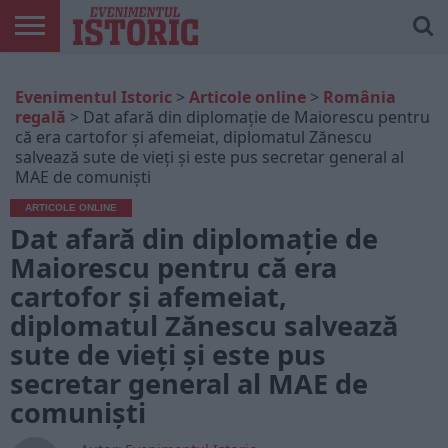
ARTICOLE
ONLINE
EDIȚII
ISTORIC
CONTUL
Evenimentul Istoric
>
Articole online
>
România
TIPĂRITE
PLAY
MEU
regală
>
Dat afară din diplomație de Maiorescu pentru
că era cartofor și afemeiat, diplomatul Zănescu
salvează sute de vieți și este pus secretar general al
MAE de comuniști
ARTICOLE ONLINE
Dat afară din diplomație de
Maiorescu pentru că era
cartofor și afemeiat,
diplomatul Zănescu salvează
sute de vieți și este pus
secretar general al MAE de
comuniști