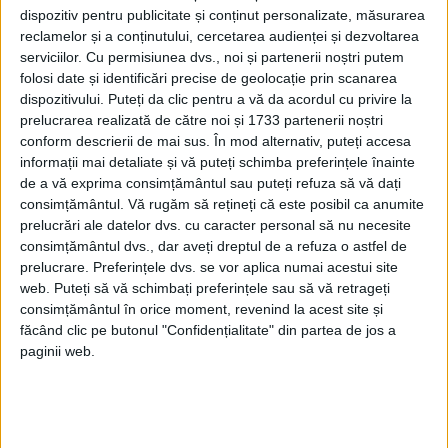
Gheorghe Filality, care se simțea vinovat
dispozitiv pentru publicitate și conținut personalizate, măsurarea
pentru turnura extremă pe care o luase
reclamelor și a conținutului, cercetarea audienței și dezvoltarea
serviciilor.
Cu permisiunea dvs., noi și partenerii noștri putem
propunerea sa pentru o simplă măsură
folosi date și identificări precise de geolocație prin scanarea
disciplinară, și doar după ce Titu Maiorescu
dispozitivului. Puteți da clic pentru a vă da acordul cu privire la
prelucrarea realizată de către noi și 1733 partenerii noștri
nu a mai fost ministru de externe!
conform descrierii de mai sus. În mod alternativ, puteți accesa
informații mai detaliate și vă puteți schimba preferințele înainte
RECHEMAT ÎN SERVICIUL ACTIV
de a vă exprima consimțământul sau puteți refuza să vă dați
consimțământul.
Vă rugăm să rețineți că este posibil ca anumite
Apreciindu-se că tânărul Zănescu îşi
prelucrări ale datelor dvs. cu caracter personal să nu necesite
consimțământul dvs., dar aveți dreptul de a refuza o astfel de
revizuise comportamentul, acesta era
prelucrare. Preferințele dvs. se vor aplica numai acestui site
rechemat în serviciul activ cu gradul de
web. Puteți să vă schimbați preferințele sau să vă retrageți
consimțământul în orice moment, revenind la acest site și
ataşat de legaţie, la 1 aprilie 1914.
făcând clic pe butonul "Confidențialitate" din partea de jos a
paginii web.
Ulterior, acesta s-a distins prin seriozitate și
profesionalism și va fi înaintat succesiv în
gradele de secretar de legaţie clasa a III-a