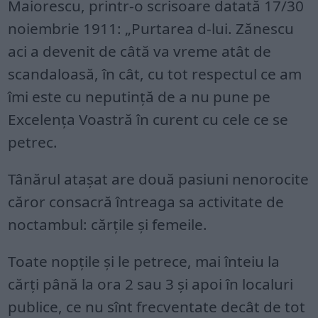
Maiorescu, printr-o scrisoare datată 17/30
noiembrie 1911: „Purtarea d-lui. Zănescu
aci a devenit de câtă va vreme atât de
scandaloasă, în cât, cu tot respectul ce am
îmi este cu neputinţă de a nu pune pe
Excelenţa Voastră în curent cu cele ce se
petrec.
Tânărul ataşat are două pasiuni nenorocite
căror consacră întreaga sa activitate de
noctambul: cărţile şi femeile.
Toate nopţile şi le petrece, mai înteiu la
cărţi până la ora 2 sau 3 şi apoi în localuri
publice, ce nu sînt frecventate decât de tot