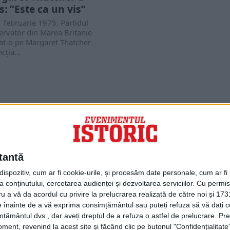
s: ”Este ca un vis”
 februarie 1975, Partidul
ervator din Marea Britanie
at-o pe Margaret Thatcher
cţia...
PORTOFOLIU
Capital
Evenimentul Zilei
tantă
Doctorul Zilei
Infofinanciar
spozitiv, cum ar fi cookie-urile, și procesăm date personale, cum ar fi id
Infoactual
 conținutului, cercetarea audienței și dezvoltarea serviciilor.
Cu permisi
Editura de carte
ru a vă da acordul cu privire la prelucrarea realizată de către noi și 173
EVZ Comunicate
ele înainte de a vă exprima consimțământul sau puteți refuza să vă dați
Capital Comunicate
țământul dvs., dar aveți dreptul de a refuza o astfel de prelucrare. Pre
Animal Zoo
ent, revenind la acest site și făcând clic pe butonul "Confidențialitate"
Capital Comunicate