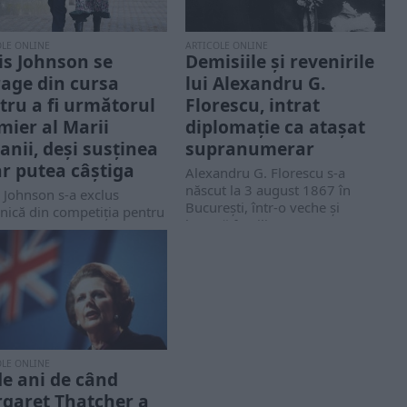
OLE ONLINE
ARTICOLE ONLINE
is Johnson se
Demisiile și revenirile
rage din cursa
lui Alexandru G.
tru a fi următorul
Florescu, intrat
mier al Marii
diplomație ca atașat
tanii, deși susținea
supranumerar
ar putea câștiga
Alexandru G. Florescu s-a
născut la 3 august 1867 în
 Johnson s-a exclus
București, într-o veche și
nică din competiția pentru
bogată familie...
următorul prim-ministru al
ului Unit.
OLE ONLINE
de ani de când
garet Thatcher a