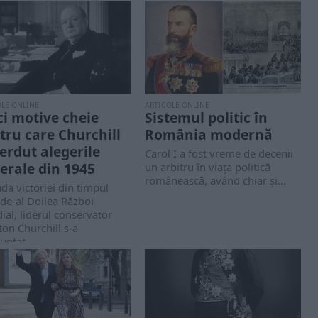
OLE ONLINE
ARTICOLE ONLINE
ci motive cheie
Sistemul politic în
tru care Churchill
România modernă
ierdut alegerile
Carol I a fost vreme de decenii
erale din 1945
un arbitru în viața politică
românească, având chiar și...
uda victoriei din timpul
 de-al Doilea Război
al, liderul conservator
on Churchill s-a
untat...