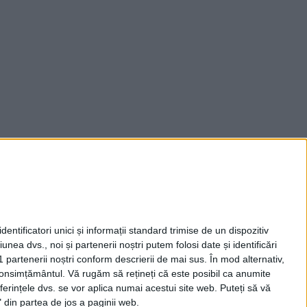
entificatori unici și informații standard trimise de un dispozitiv
unea dvs., noi și partenerii noștri putem folosi date și identificări
1 partenerii noștri conform descrierii de mai sus. În mod alternativ,
 consimțământul.
Vă rugăm să rețineți că este posibil ca anumite
ferințele dvs. se vor aplica numai acestui site web. Puteți să vă
 din partea de jos a paginii web.