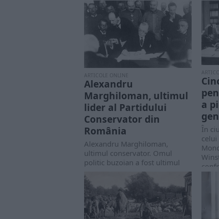
ARTIC
ARTICOLE ONLINE
Cin
Alexandru
pen
Marghiloman, ultimul
a p
lider al Partidului
gen
Conservator din
În ci
România
celui
Alexandru Marghiloman,
Mondi
ultimul conservator. Omul
Winst
politic buzoian a fost ultimul
confr
lider al Partidului Conservator
din România....