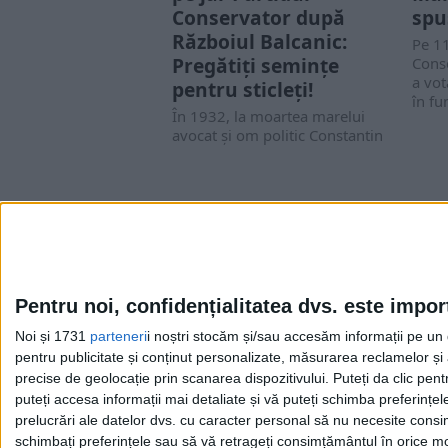
Conservator după
spu
Războiul Balcanic:
Pe 11
Pregătiți semințe
Cons
a vot
pentru sticleți!
în fun
În 1932, la moartea marelui
avocat și om politic Constantin
Dissescu (foto), Radu D. Rosetti
dădea...
Pentru noi, confidențialitatea dvs. este impor
Noi și 1731
parteneri
i noștri stocăm și/sau accesăm informații pe un di
Cea mai mare revistă de istorie din Europa!
.
pentru publicitate și conținut personalizate, măsurarea reclamelor și a
Media KIT
precise de geolocație prin scanarea dispozitivului. Puteți da clic pent
puteți accesa informații mai detaliate și vă puteți schimba preferinț
prelucrări ale datelor dvs. cu caracter personal să nu necesite consim
schimbați preferințele sau să vă retrageți consimțământul în orice mom