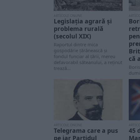
ARTICOLE ONLINE
ARTIC
Legislația agrară și
Bor
problema rurală
ret
(secolul XIX)
pen
pre
Raportul dintre mica
Bri
gospodărie țărănească și
fondul funciar al țării, mereu
că 
defavorabil săteanului, a reținut
Boris
trează...
dumi
a fi 
Regat
ARTICOLE ONLINE
ARTIC
Telegrama care a pus
45 
pe jar Partidul
Mar