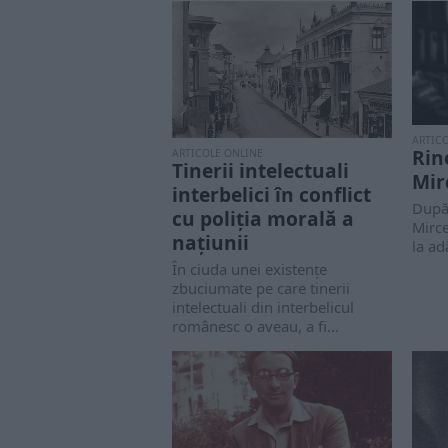
ARTIC
Rin
ARTICOLE ONLINE
Tinerii intelectuali
Mir
interbelici în conflict
După 
cu poliția morală a
Mirce
națiunii
la ad
În ciuda unei existențe
zbuciumate pe care tinerii
intelectuali din interbelicul
românesc o aveau, a fi...