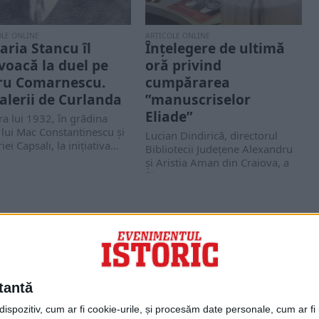
OLE ONLINE
ARTICOLE ONLINE
aria Stancu îl
Înțelegere de ultimă
voacă la duel pe
oră privind
ru Comarnescu.
cumpărarea
alerii de Curlanda
”manuscriselor
Eliade”
ra lui 1932, în grădina
 lui Mac Constantinescu şi
Lucian Dindirică, directorul
iei Capsali, la inițiativa...
Bibliotecii Județene Alexandru
și Aristia Aman din Craiova, a
făcut un anunț care...
PORTOFOLIU
Capital
Evenimentul Zilei
tantă
Doctorul Zilei
Infofinanciar
spozitiv, cum ar fi cookie-urile, și procesăm date personale, cum ar fi id