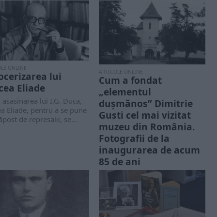
OLE ONLINE
ARTICOLE ONLINE
ocerizarea lui
Cum a fondat
cea Eliade
„elementul
asasinarea lui I.G. Duca,
dușmănos” Dimitrie
a Eliade, pentru a se pune
Gusti cel mai vizitat
ăpost de represalii, se...
muzeu din România.
Fotografii de la
inaugurarea de acum
85 de ani
Pe 17 mai 1936 avea loc
inaugurarea pentru marele
public a Muzeul Satului
Românesc, actualul Muzeul...