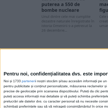
puterea a 550 de
mae
bombe nucleare
fig
Unul dintre cele mai cumplite
Cele 
dezastre naturale înregistrate în
creat
istoria Omenirii s-a petrecut la
umane
26 decembrie...
Pentru noi, confidențialitatea dvs. este impor
Noi și 1733
parteneri
i noștri stocăm și/sau accesăm informații pe un di
Cea mai mare revistă de istorie din Europa!
.
pentru publicitate și conținut personalizate, măsurarea reclamelor și a
Media KIT
precise de geolocație prin scanarea dispozitivului. Puteți da clic pent
puteți accesa informații mai detaliate și vă puteți schimba preferinț
prelucrări ale datelor dvs. cu caracter personal să nu necesite consim
schimbați preferințele sau să vă retrageți consimțământul în orice mom