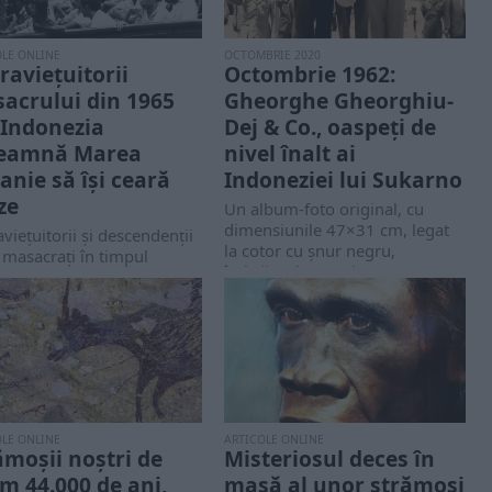
OLE ONLINE
OCTOMBRIE 2020
raviețuitorii
Octombrie 1962:
acrului din 1965
Gheorghe Gheorghiu-
 Indonezia
Dej & Co., oaspeți de
eamnă Marea
nivel înalt ai
tanie să își ceară
Indoneziei lui Sukarno
ze
Un album-foto original, cu
dimensiunile 47×31 cm, legat
viețuitorii și descendenții
la cotor cu șnur negru,
 masacrați în timpul
îmbrăcat la exterior...
rii anticomuniste din
nezia din 1965-1966
mnă guvernul britanic...
OLE ONLINE
ARTICOLE ONLINE
ămoşii noştri de
Misteriosul deces în
m 44.000 de ani,
masă al unor strămoşi