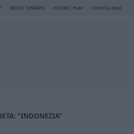
EDIȚII TIPĂRITE
ISTORIC PLAY
CONTUL MEU
HETA: "INDONEZIA"