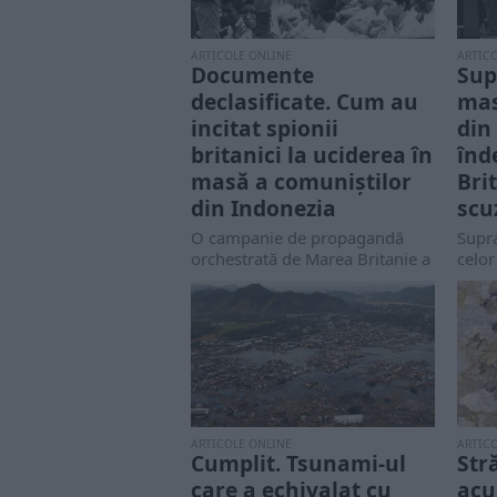
ARTICOLE ONLINE
ARTIC
Documente
Sup
declasificate. Cum au
mas
incitat spionii
din
britanici la uciderea în
înd
masă a comuniștilor
Bri
din Indonezia
scu
O campanie de propagandă
Supra
orchestrată de Marea Britanie a
celor
jucat un rol crucial în unul
epură
dintre...
Indo
îndea
ARTICOLE ONLINE
ARTIC
Cumplit. Tsunami-ul
Str
care a echivalat cu
acu