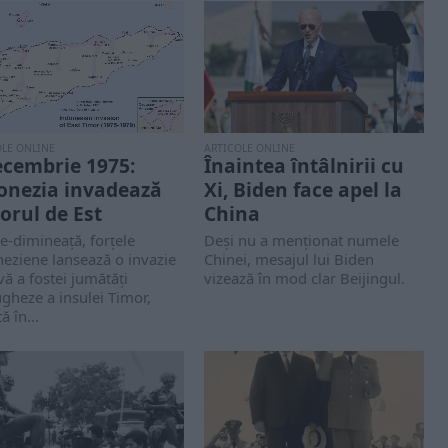
OLE ONLINE
ARTICOLE ONLINE
ecembrie 1975:
Înaintea întâlnirii cu
onezia invadează
Xi, Biden face apel la
orul de Est
China
e-dimineață, forțele
Deși nu a menționat numele
eziene lansează o invazie
Chinei, mesajul lui Biden
ă a fostei jumătăți
vizează în mod clar Beijingul.
gheze a insulei Timor,
ă în...