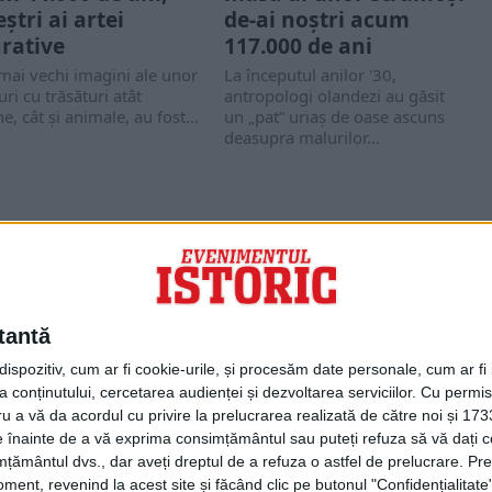
ştri ai artei
de-ai noştri acum
urative
117.000 de ani
mai vechi imagini ale unor
La începutul anilor '30,
uri cu trăsături atât
antropologi olandezi au găsit
, cât şi animale, au fost...
un „pat” uriaș de oase ascuns
deasupra malurilor...
PORTOFOLIU
Capital
Evenimentul Zilei
tantă
Doctorul Zilei
Infofinanciar
spozitiv, cum ar fi cookie-urile, și procesăm date personale, cum ar fi id
Infoactual
 conținutului, cercetarea audienței și dezvoltarea serviciilor.
Cu permisi
Editura de carte
ru a vă da acordul cu privire la prelucrarea realizată de către noi și 173
EVZ Comunicate
ele înainte de a vă exprima consimțământul sau puteți refuza să vă dați
Capital Comunicate
țământul dvs., dar aveți dreptul de a refuza o astfel de prelucrare. Pre
Animal Zoo
ent, revenind la acest site și făcând clic pe butonul "Confidențialitate"
Capital Comunicate