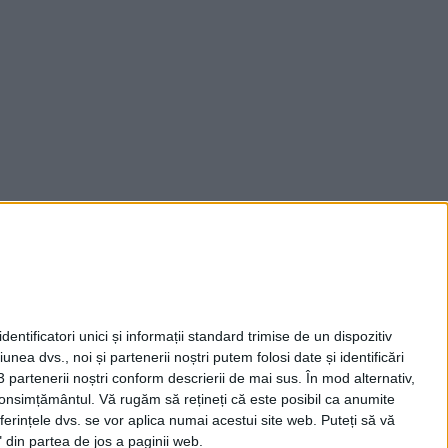
entificatori unici și informații standard trimise de un dispozitiv
unea dvs., noi și partenerii noștri putem folosi date și identificări
3 partenerii noștri conform descrierii de mai sus. În mod alternativ,
 consimțământul.
Vă rugăm să rețineți că este posibil ca anumite
ferințele dvs. se vor aplica numai acestui site web. Puteți să vă
 din partea de jos a paginii web.