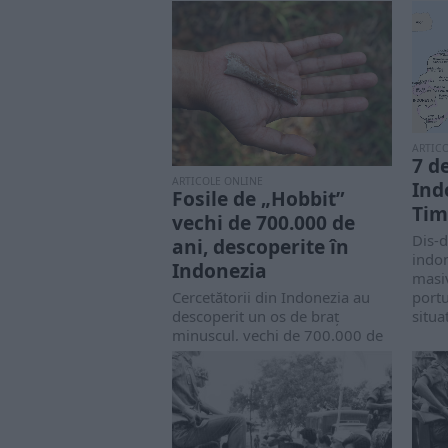
ARTIC
7 d
ARTICOLE ONLINE
Ind
Fosile de „Hobbit”
Tim
vechi de 700.000 de
Dis-d
ani, descoperite în
indon
Indonezia
masiv
Cercetătorii din Indonezia au
portu
descoperit un os de braț
situat
minuscul, vechi de 700.000 de
ani, de...