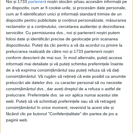
Noi și 1733
parteneri
i noștri stocăm și/sau accesăm informații pe
pe dealuri de armata indoneziană. Grupuri
un dispozitiv, cum ar fi cookie-urile, și procesăm date personale,
cum ar fi identificatori unici și informații standard trimise de un
mici de gherilă timocoreană au continuat
dispozitiv pentru publicitate și conținut personalizate, măsurarea
rezistența timp de decenii. În 1996, Jose
reclamelor și a conținutului, cercetarea audienței și dezvoltarea
serviciilor.
Cu permisiunea dvs., noi și partenerii noștri putem
Ramos-Horta și episcopul Carlos Ximenes
folosi date și identificări precise de geolocație prin scanarea
Belo au primit împreună Premiul Nobel
dispozitivului. Puteți da clic pentru a vă da acordul cu privire la
prelucrarea realizată de către noi și 1733 partenerii noștri
pentru Pace pentru eforturile lor de a
conform descrierii de mai sus. În mod alternativ, puteți accesa
obține independența Timorului de Est.
informații mai detaliate și vă puteți schimba preferințele înainte
de a vă exprima consimțământul sau puteți refuza să vă dați
consimțământul.
Vă rugăm să rețineți că este posibil ca anumite
Dictatorul indonezian Suharto, care a
prelucrări ale datelor dvs. cu caracter personal să nu necesite
ordonat invazia din 1975, a fost înlăturat
consimțământul dvs., dar aveți dreptul de a refuza o astfel de
prelucrare. Preferințele dvs. se vor aplica numai acestui site
de la putere în 1998, iar timorenii și-au
web. Puteți să vă schimbați preferințele sau să vă retrageți
reluat apelurile pentru independență. În
consimțământul în orice moment, revenind la acest site și
făcând clic pe butonul "Confidențialitate" din partea de jos a
1999, populația din Timorul de Est a votat
paginii web.
cu o majoritate covârșitoare pentru