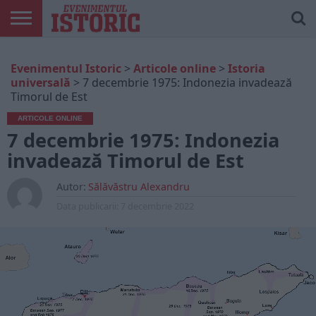
ARTICOLE
ONLINE
EDIȚII
ISTORIC
CONTUL
Evenimentul Istoric
>
Articole online
>
Istoria
TIPĂRITE
PLAY
MEU
universală
>
7 decembrie 1975: Indonezia invadează
Timorul de Est
ARTICOLE ONLINE
7 decembrie 1975: Indonezia
invadează Timorul de Est
Autor:
Sălăvăstru Alexandru
Data publicarii:
7 decembrie 2022