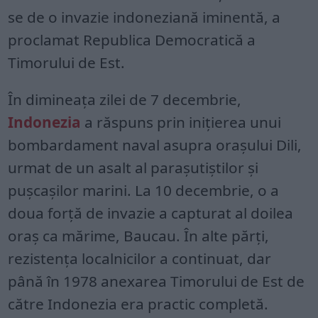
se de o invazie indoneziană iminentă, a
proclamat Republica Democratică a
Timorului de Est.
În dimineața zilei de 7 decembrie,
Indonezia
a răspuns prin inițierea unui
bombardament naval asupra orașului Dili,
urmat de un asalt al parașutiștilor și
pușcașilor marini. La 10 decembrie, o a
doua forță de invazie a capturat al doilea
oraș ca mărime, Baucau. În alte părți,
rezistența localnicilor a continuat, dar
până în 1978 anexarea Timorului de Est de
către Indonezia era practic completă.