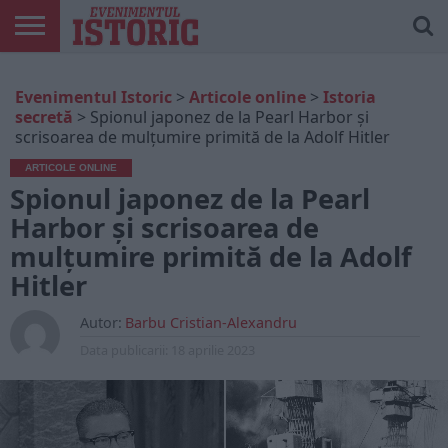
ARTICOLE
ONLINE
EDIȚII
ISTORIC
CONTUL
Evenimentul Istoric
>
Articole online
>
Istoria
TIPĂRITE
PLAY
MEU
secretă
>
Spionul japonez de la Pearl Harbor și
scrisoarea de mulțumire primită de la Adolf Hitler
ARTICOLE ONLINE
Spionul japonez de la Pearl
Harbor și scrisoarea de
mulțumire primită de la Adolf
Hitler
Autor:
Barbu Cristian-Alexandru
Data publicarii:
18 aprilie 2023