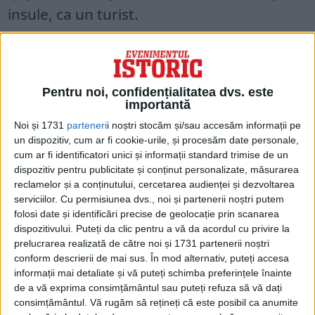
insule, ca un turist.
Pentru noi, confidențialitatea dvs. este
importantă
Noi și 1731
parteneri
i noștri stocăm și/sau accesăm informații pe
un dispozitiv, cum ar fi cookie-urile, și procesăm date personale,
cum ar fi identificatori unici și informații standard trimise de un
dispozitiv pentru publicitate și conținut personalizate, măsurarea
reclamelor și a conținutului, cercetarea audienței și dezvoltarea
serviciilor.
Cu permisiunea dvs., noi și partenerii noștri putem
folosi date și identificări precise de geolocație prin scanarea
Takeo Yoshikawa petrecea ore întregi
dispozitivului. Puteți da clic pentru a vă da acordul cu privire la
prelucrarea realizată de către noi și 1731 partenerii noștri
lenevind la o ceainărie japoneză de pe
conform descrierii de mai sus. În mod alternativ, puteți accesa
Alewa Heights. Localul era deservit de fete
informații mai detaliate și vă puteți schimba preferințele înainte
de a vă exprima consimțământul sau puteți refuza să vă dați
drăguțe și avea o priveliște minunată
consimțământul.
Vă rugăm să rețineți că este posibil ca anumite