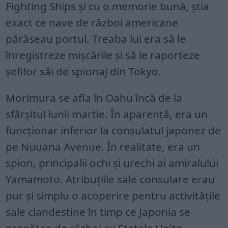
Fighting Ships și cu o memorie bună, știa
exact ce nave de război americane
părăseau portul. Treaba lui era să le
înregistreze mișcările și să le raporteze
șefilor săi de spionaj din Tokyo.
Morimura se afla în Oahu încă de la
sfârșitul lunii martie. În aparență, era un
funcționar inferior la consulatul japonez de
pe Nuuana Avenue. În realitate, era un
spion, principalii ochi și urechi ai amiralului
Yamamoto. Atribuțiile sale consulare erau
pur și simplu o acoperire pentru activitățile
sale clandestine în timp ce Japonia se
pregătea de război cu Statele Unite.