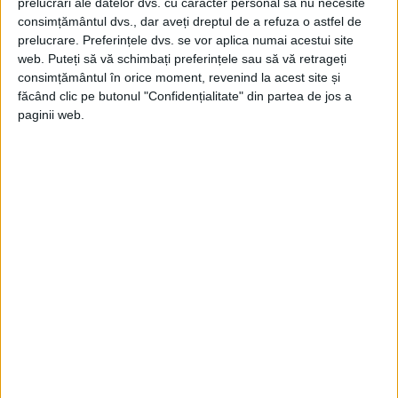
asupra
Pearl Harbor
de la ferestrele din
prelucrări ale datelor dvs. cu caracter personal să nu necesite
consimțământul dvs., dar aveți dreptul de a refuza o astfel de
față. Orice lucru, de la Ford Island până la
prelucrare. Preferințele dvs. se vor aplica numai acestui site
Hickam Field, era vizibil de pe înălțimi. Totul
web. Puteți să vă schimbați preferințele sau să vă retrageți
consimțământul în orice moment, revenind la acest site și
era așezat într-o panoramă inferioară.
făcând clic pe butonul "Confidențialitate" din partea de jos a
Casa de ceai păstra chiar și un telescop
paginii web.
pentru oaspeții care doreau să se uite mai
de aproape.
El a participat la o zi a porților deschise la
baza aeriană Wheeler, observând că trei
avioane pot decola simultan, ceea ce
înseamnă că escadrilele de luptă puteau
decola relativ rapid. A efectuat de două ori
un zbor turistic deasupra orașului Oahu.
Takeo Yoshikawa a folosit primul zbor