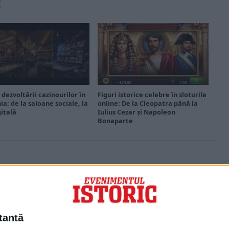
E
 dezvoltării cazinourilor în
Figuri istorice celebre în sloturile
a: de la saloane sociale, la
online: De la Cleopatra până la
gitală
Iulius Cezar și Napoleon
Bonaparte
PORTOFOLIU
Capital
Evenimentul Zilei
tantă
Doctorul Zilei