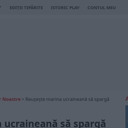
EDIȚII TIPĂRITE
ISTORIC PLAY
CONTUL MEU
or Noastre
>
Reușește marina ucraineană să spargă
 ucraineană să spargă