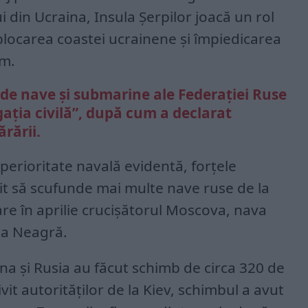
ui din Ucraina, Insula Șerpilor joacă un rol
locarea coastei ucrainene și împiedicarea
im.
de nave şi submarine ale Federaţiei Ruse
aţia civilă”, după cum a declarat
rării.
perioritate navală evidentă, forţele
it să scufunde mai multe nave ruse de la
are în aprilie crucişătorul Moscova, nava
ea Neagră.
ina şi Rusia au făcut schimb de circa 320 de
ivit autorităţilor de la Kiev, schimbul a avut