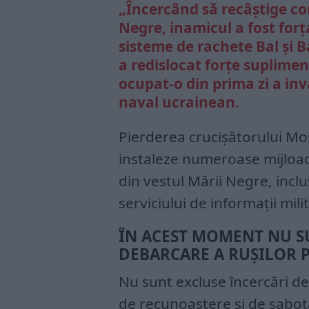
„Încercând să recâştige con
Negre, inamicul a fost forţ
sisteme de rachete Bal şi B
a redislocat forţe suplimen
ocupat-o din prima zi a i
naval ucrainean.
Pierderea crucişătorului Mos
instaleze numeroase mijloac
din vestul Mării Negre, inclu
serviciului de informaţii mili
ÎN ACEST MOMENT NU S
DEBARCARE A RUȘILOR P
Nu sunt excluse încercări d
de recunoaştere şi de sabota