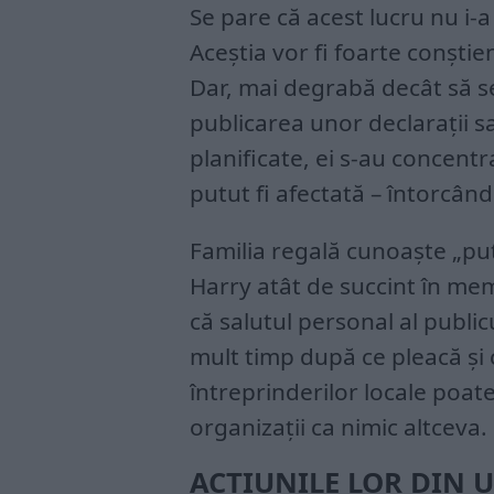
Se pare că acest lucru nu i-a
Aceștia vor fi foarte conștien
Dar, mai degrabă decât să se
publicarea unor declarații 
planificate, ei s-au concentra
putut fi afectată – întorcân
Familia regală cunoaște „pu
Harry atât de succint în memor
că salutul personal al publi
mult timp după ce pleacă și
întreprinderilor locale poate
organizații ca nimic altceva.
ACȚIUNILE LOR DIN 