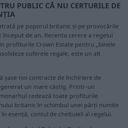
RU PUBLIC CĂ NU CERTURILE DE
NȚIA
rată pe poporul britanic și pe provocările
t început de an. Recenta cerere a regelui
din profiturile Crown Estate pentru „binele
onsolideze cuferele regale, este un alt
ă șase noi contracte de închiriere de
 generat un mare câștig. Printr-un
 monarhul cedează toate profiturile
ului britanic în schimbul unei părți numite
în esență, contul de cheltuieli al regelui.