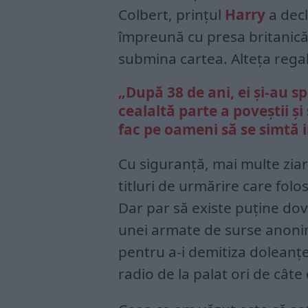
Colbert, prințul
Harry
a decl
împreună cu presa britanică
submina cartea. Alteța rega
„După 38 de ani, ei și-au s
cealaltă parte a poveștii și
fac pe oameni să se simtă in
Cu siguranță, mai multe ziar
titluri de urmărire care fol
Dar par să existe puține dov
unei armate de surse anonim
pentru a-i demitiza doleanțel
radio de la palat ori de câte