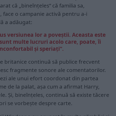
arat că „bineînțeles” că familia sa,
, face o campanie activă pentru a-i
lă a adăugat:
pus versiunea lor a poveștii. Aceasta este
 sunt multe lucruri acolo care, poate, îi
confortabil și speriați”.
e britanice continuă să publice frecvent
osesc fragmente sonore ale comentatorilor.
ezi ale unui efort coordonat din partea
e de la palat, așa cum a afirmat Harry,
e. Și, bineînțeles, continuă să existe tăcere
 ori se vorbește despre carte.