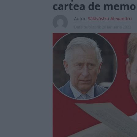
cartea de memori
Autor:
Sălăvăstru Alexandru
Data publicarii:
20 ianuarie 2023