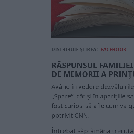
DISTRIBUIE ȘTIREA:
FACEBOOK
|
RĂSPUNSUL FAMILIEI
DE MEMORII A PRINȚ
Având în vedere dezvăluirile 
„Spare”, cât și în aparițiile
fost curioși să afle cum va g
potrivit CNN.
Întrebat săptămâna trecut