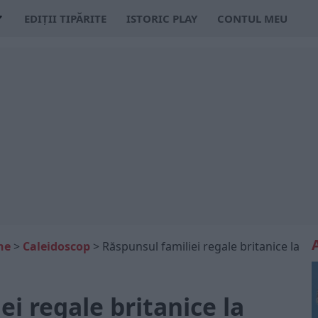
EDIȚII TIPĂRITE
ISTORIC PLAY
CONTUL MEU
ne
>
Caleidoscop
>
Răspunsul familiei regale britanice la
ei regale britanice la