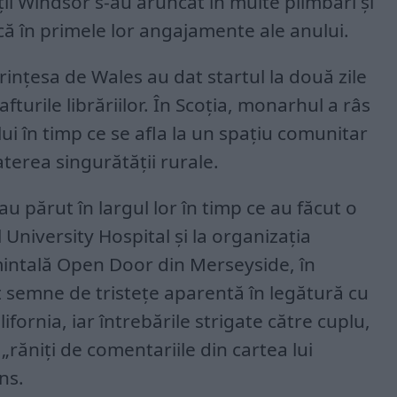
ii Windsor s-au aruncat în multe plimbări și
rcă în primele lor angajamente ale anului.
Prințesa de Wales au dat startul la două zile
fturile librăriilor. În Scoția, monarhul a râs
ui în timp ce se afla la un spațiu comunitar
terea singurătății rurale.
 au părut în largul lor în timp ce au făcut o
l University Hospital și la organizația
mintală Open Door din Merseyside, în
t semne de tristețe aparentă în legătură cu
fornia, iar întrebările strigate către cuplu,
 „răniți de comentariile din cartea lui
ns.