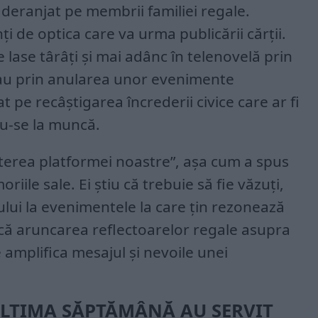
 deranjat pe membrii familiei regale.
ți de optica care va urma publicării cărții.
 lase târâți și mai adânc în telenovelă prin
sau prin anularea unor evenimente
t pe recâștigarea încrederii civice care ar fi
du-se la muncă.
terea platformei noastre”, așa cum a spus
iile sale. Ei știu că trebuie să fie văzuți,
cului la evenimentele la care țin rezonează
 că aruncarea reflectoarelor regale asupra
 amplifica mesajul și nevoile unei
ULTIMA SĂPTĂMÂNĂ AU SERVIT