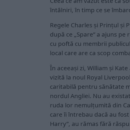
Ceea ce am văzut este că soț
întâlniri, în timp ce se îmba
Regele Charles și Prințul și 
după ce „Spare” a ajuns pe ra
cu poftă cu membrii publicul
local care are ca scop comba
În aceeași zi, William și Kate
vizită la noul Royal Liverpoo
caritabilă pentru sănătate 
nordul Angliei. Nu au exista
ruda lor nemulțumită din Cali
care îi întrebau dacă au fost
Harry”, au rămas fără răspu