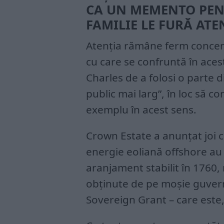
CA UN MEMENTO PENT
FAMILIE LE FURĂ ATE
Atenția rămâne ferm concent
cu care se confruntă în aces
Charles de a folosi o parte 
public mai larg”, în loc să c
exemplu în acest sens.
Crown Estate a anunțat joi c
energie eoliană offshore au
aranjament stabilit în 1760,
obținute de pe moșie guvern
Sovereign Grant – care este, 