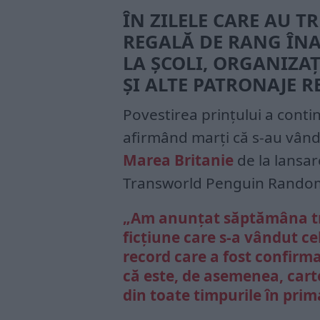
ÎN ZILELE CARE AU T
REGALĂ DE RANG ÎN
LA ȘCOLI, ORGANIZAȚ
ȘI ALTE PATRONAJE R
Povestirea prințului a conti
afirmând marți că s-au vându
Marea Britanie
de la lansare
Transworld Penguin Random
„Am anunțat săptămâna tre
ficțiune care s-a vândut ce
record care a fost confir
că este, de asemenea, cart
din toate timpurile în pri