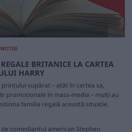
TWITTER
 REGALE BRITANICE LA CARTEA
ULUI HARRY
prințului supărat – atât în cartea sa,
 sale promoționale în mass-media – mulți au
estiona familia regală această situație,
ă de comediantul american Stephen