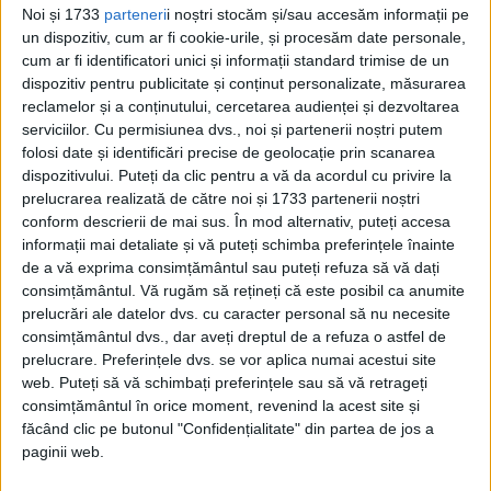
Noi și 1733
parteneri
i noștri stocăm și/sau accesăm informații pe
Din ultima ediție ...
un dispozitiv, cum ar fi cookie-urile, și procesăm date personale,
Regina României
cum ar fi identificatori unici și informații standard trimise de un
dispozitiv pentru publicitate și conținut personalizate, măsurarea
Carol al II-lea și acțiunile sale care au ruinat
România Mare
reclamelor și a conținutului, cercetarea audienței și dezvoltarea
serviciilor.
Cu permisiunea dvs., noi și partenerii noștri putem
Afaceri oneroase care au marcat România
modernă: Strousberg și Hallier
folosi date și identificări precise de geolocație prin scanarea
dispozitivului. Puteți da clic pentru a vă da acordul cu privire la
prelucrarea realizată de către noi și 1733 partenerii noștri
conform descrierii de mai sus. În mod alternativ, puteți accesa
ETICHETE:
informații mai detaliate și vă puteți schimba preferințele înainte
PUBLICAT IN CATEGORIILE:
SEPTEMBRIE 2025
de a vă exprima consimțământul sau puteți refuza să vă dați
DISTRIBUIE ȘTIREA:
FACEBOOK
|
TWITTER
consimțământul.
Vă rugăm să rețineți că este posibil ca anumite
prelucrări ale datelor dvs. cu caracter personal să nu necesite
DACĂ VA PLAC MATERIALELE PUBLICATE, VA INVITĂM SĂ NE URMĂRIȚI
ȘI PE
PAGINA NOASTRĂ DE FACEBOOK
consimțământul dvs., dar aveți dreptul de a refuza o astfel de
prelucrare. Preferințele dvs. se vor aplica numai acestui site
web. Puteți să vă schimbați preferințele sau să vă retrageți
RECOMANDARI PENTRU TINE
consimțământul în orice moment, revenind la acest site și
făcând clic pe butonul "Confidențialitate" din partea de jos a
Istoria sloturilor: de la primele aparate
paginii web.
la sloturile online