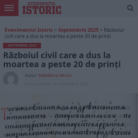
ARTICOLE
ONLINE
EDIȚII
ISTORIC
CONTUL
Evenimentul Istoric
>
Septembrie 2025
>
Războiul
TIPĂRITE
PLAY
MEU
civil care a dus la moartea a peste 20 de prinți
SEPTEMBRIE 2025
Războiul civil care a dus la
moartea a peste 20 de prinți
Autor:
Mădălina Miron
Data publicarii:
26 septembrie 2025