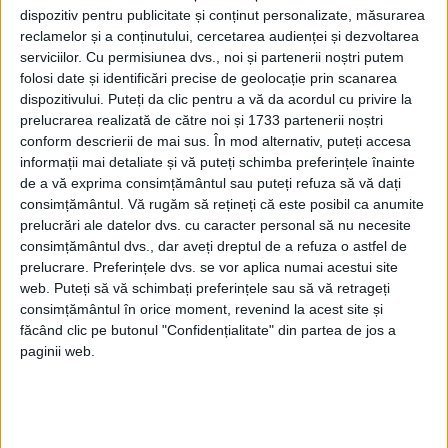
dispozitiv pentru publicitate și conținut personalizate, măsurarea
reclamelor și a conținutului, cercetarea audienței și dezvoltarea
serviciilor.
Cu permisiunea dvs., noi și partenerii noștri putem
folosi date și identificări precise de geolocație prin scanarea
dispozitivului. Puteți da clic pentru a vă da acordul cu privire la
prelucrarea realizată de către noi și 1733 partenerii noștri
conform descrierii de mai sus. În mod alternativ, puteți accesa
informații mai detaliate și vă puteți schimba preferințele înainte
de a vă exprima consimțământul sau puteți refuza să vă dați
consimțământul.
Vă rugăm să rețineți că este posibil ca anumite
prelucrări ale datelor dvs. cu caracter personal să nu necesite
consimțământul dvs., dar aveți dreptul de a refuza o astfel de
Anticipând acest lucru, germanii au
prelucrare. Preferințele dvs. se vor aplica numai acestui site
web. Puteți să vă schimbați preferințele sau să vă retrageți
elaborat planuri pentru o invazie la scară
consimțământul în orice moment, revenind la acest site și
largă a Norvegiei și Danemarcei, sub
făcând clic pe butonul "Confidențialitate" din partea de jos a
paginii web.
numele de cod Operațiunea Weserübung.
CÂND A INVADAT GERMANIA
NORVEGIA?