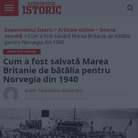
ARTICOLE
ONLINE
EDIȚII
ISTORIC
CONTUL
Evenimentul Istoric
>
Articole online
>
Istoria
TIPĂRITE
PLAY
MEU
secretă
>
Cum a fost salvată Marea Britanie de bătălia
pentru Norvegia din 1940
ARTICOLE ONLINE
Cum a fost salvată Marea
Britanie de bătălia pentru
Norvegia din 1940
Autor:
Sălăvăstru Alexandru
Data publicarii:
26 octombrie 2024