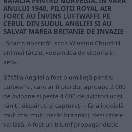
BĂTĂLIA PENTRU NORVEGIA. ÎN VARA
ANULUI 1940, PILOȚII ROYAL AIR
FORCE AU ÎNVINS LUFTWAFFE PE
CERUL DIN SUDUL ANGLIEI ȘI AU
SALVAT MAREA BRITANIE DE INVAZIE
„Soarta noastră”, scria Winston Churchill
ani mai târziu, «depindea de victoria în
aer».
Bătălia Angliei a fost o umilință pentru
Luftwaffe, care ar fi pierdut aproape 2 000
de avioane și peste 4 000 de aviatori uciși,
răniți, dispăruți și capturați – fără îndoială
mult mai mulți decât britanicii, deși cifrele
variază. A fost un triumf propagandistic