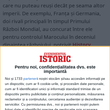
care nu puteau reuși decât pe seama altor
imperii. De exemplu, Franța și Germania,
doi rivali principali în timpul Primului
Război Mondial, au concurat între ele
pentru controlul Marocului în deceniul
dinaintea războiului, potrivit
History
.
Pentru noi, confidențialitatea dvs. este
importantă
Noi și 1733
parteneri
i noștri stocăm și/sau accesăm informații pe
un dispozitiv, cum ar fi cookie-urile, și procesăm date personale,
cum ar fi identificatori unici și informații standard trimise de un
dispozitiv pentru publicitate și conținut personalizate, măsurarea
reclamelor și a conținutului, cercetarea audienței și dezvoltarea
serviciilor.
Cu permisiunea dvs., noi și partenerii noștri putem
folosi date și identificări precise de geolocație prin scanarea