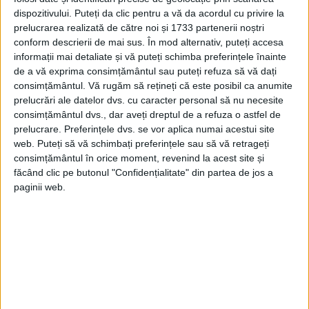
dispozitivului. Puteți da clic pentru a vă da acordul cu privire la
prelucrarea realizată de către noi și 1733 partenerii noștri
conform descrierii de mai sus. În mod alternativ, puteți accesa
informații mai detaliate și vă puteți schimba preferințele înainte
de a vă exprima consimțământul sau puteți refuza să vă dați
consimțământul.
Vă rugăm să rețineți că este posibil ca anumite
prelucrări ale datelor dvs. cu caracter personal să nu necesite
consimțământul dvs., dar aveți dreptul de a refuza o astfel de
prelucrare. Preferințele dvs. se vor aplica numai acestui site
web. Puteți să vă schimbați preferințele sau să vă retrageți
consimțământul în orice moment, revenind la acest site și
făcând clic pe butonul "Confidențialitate" din partea de jos a
paginii web.
MAREA BRITANIE ERA ÎNGRIJORATĂ
DE ÎNCERCAREA GERMANIEI DE A
CONSTRUI O MARINĂ PUTERNICĂ