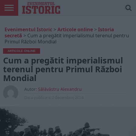
ARTICOLE
ONLINE
EDIȚII
ISTORIC
CONTUL
Evenimentul Istoric
>
Articole online
>
Istoria
TIPĂRITE
PLAY
MEU
secretă
>
Cum a pregătit imperialismul terenul pentru
Primul Război Mondial
ARTICOLE ONLINE
Cum a pregătit imperialismul
terenul pentru Primul Război
Mondial
Autor:
Sălăvăstru Alexandru
Data publicarii:
2 decembrie 2024