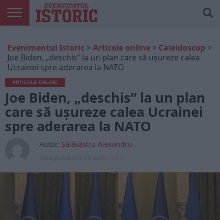
ARTICOLE
ONLINE
EDIȚII
ISTORIC
CONTUL
Evenimentul Istoric
>
Articole online
>
Caleidoscop
>
TIPĂRITE
PLAY
MEU
Joe Biden, „deschis” la un plan care să ușureze calea
Ucrainei spre aderarea la NATO
ARTICOLE ONLINE
Joe Biden, „deschis” la un plan
care să ușureze calea Ucrainei
spre aderarea la NATO
Autor:
Sălăvăstru Alexandru
Data publicarii:
16 iunie 2023