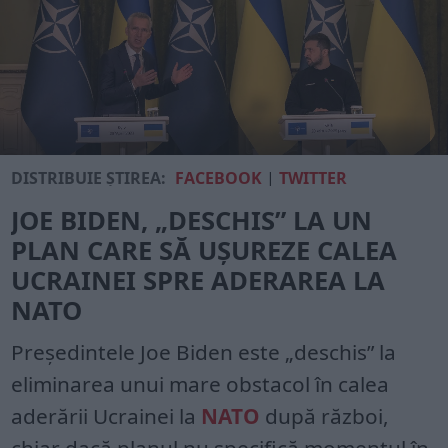
DISTRIBUIE ȘTIREA:
FACEBOOK
|
TWITTER
JOE BIDEN, „DESCHIS” LA UN
PLAN CARE SĂ UȘUREZE CALEA
UCRAINEI SPRE ADERAREA LA
NATO
Președintele Joe Biden este „deschis” la
eliminarea unui mare obstacol în calea
aderării Ucrainei la
NATO
după război,