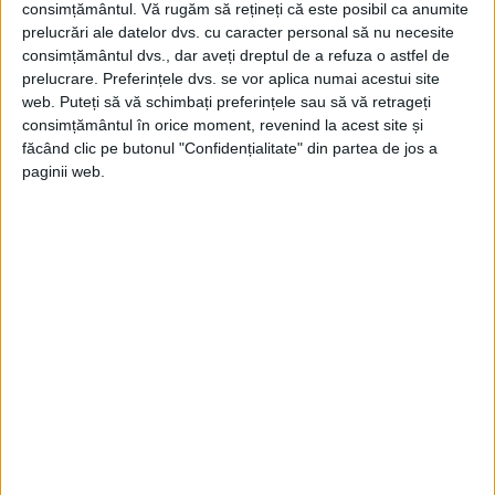
SĂ FIE DE ACORD CU EL”
consimțământul.
Vă rugăm să rețineți că este posibil ca anumite
prelucrări ale datelor dvs. cu caracter personal să nu necesite
Stoltenberg a declarat săptămâna aceasta
consimțământul dvs., dar aveți dreptul de a refuza o astfel de
pentru USA Today că nu vede „niciun rost”
prelucrare. Preferințele dvs. se vor aplica numai acestui site
web. Puteți să vă schimbați preferințele sau să vă retrageți
în organizarea summitului fără a oferi un
consimțământul în orice moment, revenind la acest site și
„semnal” clar că Ucraina va fi în cele din
făcând clic pe butonul "Confidențialitate" din partea de jos a
paginii web.
urmă membră NATO. The Washington Post
a raportat primul interesul administrației
Biden pentru acest plan.
Ivo Daalder, ambasadorul SUA la NATO din
2009 până în 2013, a calificat ideea
eliminării MAP drept un pas „semnificativ”.
„Înseamnă că se poate ajunge la procesul
de aderare mult mai rapid”, a spus el. „Le
spune ucrainenilor că se apropie”.