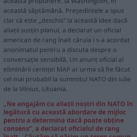
această propunere, la Washington, în
această săptămână. Președintele a spus
clar că este „deschis” la această idee dacă
aliații susțin planul, a declarat un oficial
american de rang înalt căruia i s-a acordat
anonimatul pentru a discuta despre o
conversație sensibilă. Un anunț oficial al
eliminării cerinței MAP ar urma să fie făcut
cel mai probabil la summitul NATO din iulie
de la Vilnius, Lituania.
„Ne angajăm cu aliații noștri din NATO în
legătură cu această abordare de mijloc
pentru a determina dacă poate obține
consens”, a declarat oficialul de rang
înalt. „Căutăm să găsim un teren comun