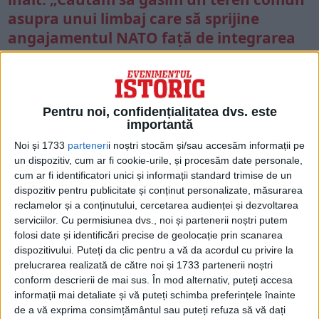
asupra unui limbaj care să sprijine
angajamentul NATO față de integrarea
transatlantică a Ucrainei”.
Pentru noi, confidențialitatea dvs. este
importantă
Noi și 1733
parteneri
i noștri stocăm și/sau accesăm informații pe
un dispozitiv, cum ar fi cookie-urile, și procesăm date personale,
cum ar fi identificatori unici și informații standard trimise de un
dispozitiv pentru publicitate și conținut personalizate, măsurarea
reclamelor și a conținutului, cercetarea audienței și dezvoltarea
serviciilor.
Cu permisiunea dvs., noi și partenerii noștri putem
folosi date și identificări precise de geolocație prin scanarea
dispozitivului. Puteți da clic pentru a vă da acordul cu privire la
prelucrarea realizată de către noi și 1733 partenerii noștri
PENTRU CA PLANUL SĂ
conform descrierii de mai sus. În mod alternativ, puteți accesa
AVANSEZE, „ALIANȚA AR TREBUI
informații mai detaliate și vă puteți schimba preferințele înainte
de a vă exprima consimțământul sau puteți refuza să vă dați