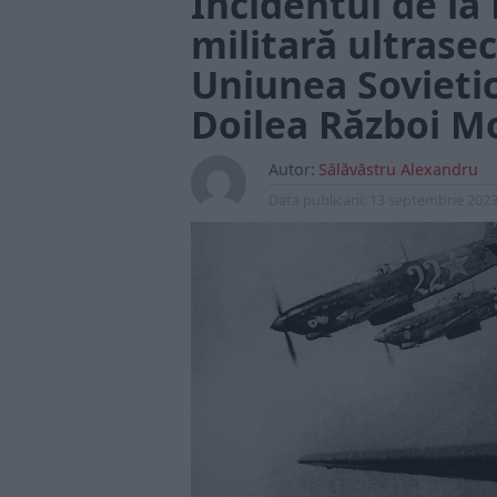
Incidentul de la
militară ultrasec
Uniunea Sovietic
Doilea Război M
Autor:
Sălăvăstru Alexandru
Data publicarii:
13 septembrie 202