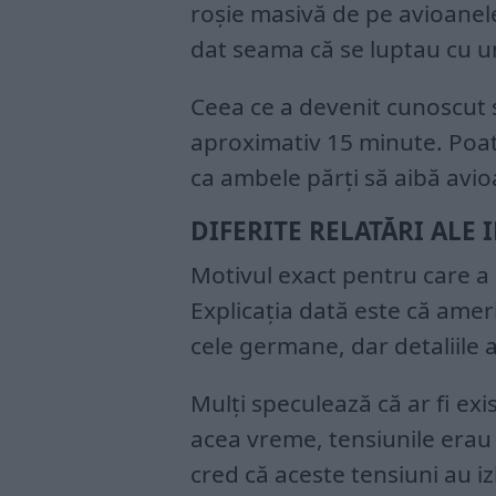
roșie masivă de pe avioanele
dat seama că se luptau cu un 
Ceea ce a devenit cunoscut 
aproximativ 15 minute. Poate
ca ambele părți să aibă avi
DIFERITE RELATĂRI ALE 
Motivul exact pentru care a a
Explicația dată este că amer
cele germane, dar detaliile au
Mulți speculează că ar fi exi
acea vreme, tensiunile erau 
cred că aceste tensiuni au iz