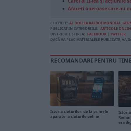
Carol al II-lea și acțiunil
Afaceri oneroase care au 
ETICHETE:
AL DOILEA RAZBOI MONDIAL
,
GER
PUBLICAT IN CATEGORIILE:
ARTICOLE ONLIN
DISTRIBUIE ȘTIREA:
FACEBOOK
|
TWITTER
DACĂ VA PLAC MATERIALELE PUBLICATE, VA I
RECOMANDARI PENTRU TIN
Istoria sloturilor: de la primele
Istoria
aparate la sloturile online
Români
era di