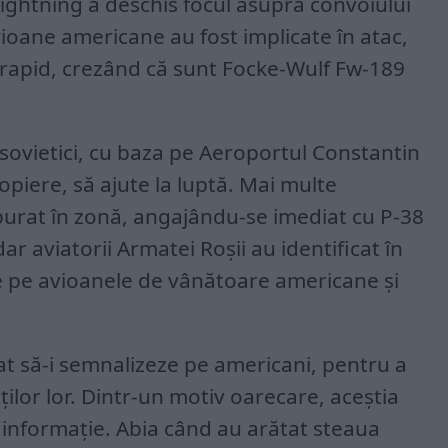
ghtning a deschis focul asupra convoiului
vioane americane au fost implicate în atac,
 rapid, crezând că sunt Focke-Wulf Fw-189
r sovietici, cu baza pe Aeroportul Constantin
ropiere, să ajute la luptă. Mai multe
zburat în zonă, angajându-se imediat cu P-38
ar aviatorii Armatei Roșii au identificat în
de pe avioanele de vânătoare americane și
rcat să-i semnalizeze pe americani, pentru a
ilor lor. Dintr-un motiv oarecare, aceștia
 informație. Abia când au arătat steaua