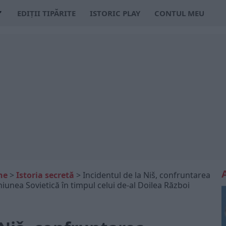
EDIȚII TIPĂRITE
ISTORIC PLAY
CONTUL MEU
ne
>
Istoria secretă
>
Incidentul de la Niš, confruntarea
niunea Sovietică în timpul celui de-al Doilea Război