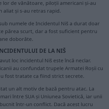
 lor de vânătoare, piloții americani și-au
aliat și s-au retras rapid.
sub numele de Incidentul Niš a durat doar
 părea scurt, dar a fost suficient pentru
oane doborâte.
INCIDENTULUI DE LA NIŠ
vut loc incidentul Niš este încă neclar.
icanii au confundat trupele Armatei Roșii cu
 fost tratate ca fiind strict secrete.
stat un alt motiv de bază pentru atac. La
mari între SUA și Uniunea Sovietică, iar unii
bucnit într-un conflict. Dacă acest lucru