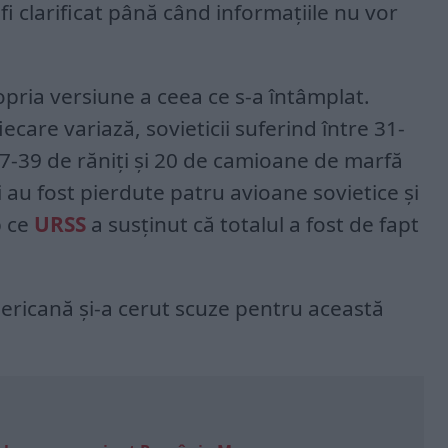
i clarificat până când informațiile nu vor
opria versiune a ceea ce s-a întâmplat.
care variază, sovieticii suferind între 31-
7-39 de răniți și 20 de camioane de marfă
i au fost pierdute patru avioane sovietice și
p ce
URSS
a susținut că totalul a fost de fapt
ericană și-a cerut scuze pentru această