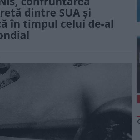
 Niš, confruntarea
retă dintre SUA și
ă în timpul celui de-al
ondial
3