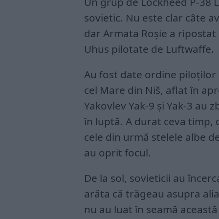
Un grup de Lockheed P-38 Li
sovietic. Nu este clar câte a
dar Armata Roșie a ripostat
Uhus pilotate de Luftwaffe.
Au fost date ordine piloțilo
cel Mare din Niš, aflat în ap
Yakovlev Yak-9 și Yak-3 au 
în luptă. A durat ceva timp, d
cele din urmă stelele albe 
au oprit focul.
De la sol, sovieticii au înce
arăta că trăgeau asupra aliaț
nu au luat în seamă această