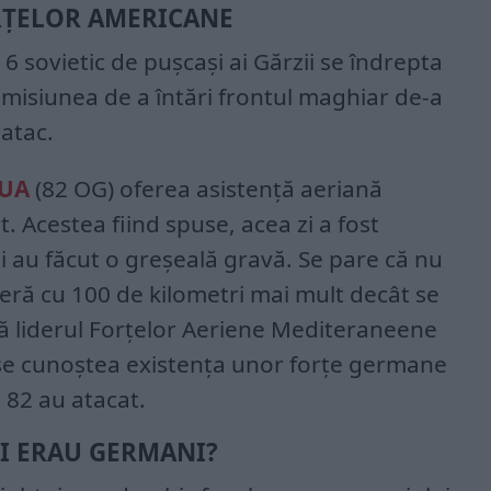
RȚELOR AMERICANE
6 sovietic de pușcași ai Gărzii se îndrepta
misiunea de a întări frontul maghiar de-a
 atac.
UA
(82 OG) oferea asistență aeriană
. Acestea fiind spuse, acea zi a fost
i au făcut o greșeală gravă. Se pare că nu
aseră cu 100 de kilometri mai mult decât se
că liderul Forțelor Aeriene Mediteraneene
 se cunoștea existența unor forțe germane
a 82 au atacat.
II ERAU GERMANI?