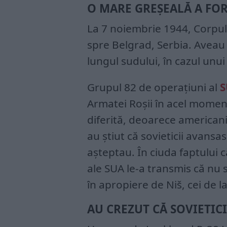
O MARE GREȘEALĂ A FO
La 7 noiembrie 1944, Corpul 
spre Belgrad, Serbia. Aveau 
lungul sudului, în cazul unui
Grupul 82 de operațiuni al
S
Armatei Roșii în acel moment
diferită, deoarece americani
au știut că sovieticii avans
așteptau. În ciuda faptului 
ale SUA le-a transmis că nu
în apropiere de Niš, cei de l
AU CREZUT CĂ SOVIETIC