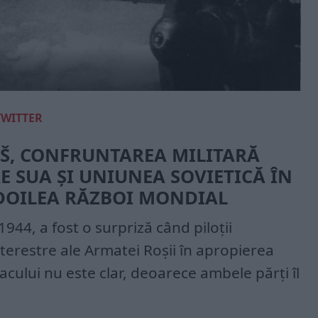
TWITTER
IŠ, CONFRUNTAREA MILITARĂ
E SUA ȘI UNIUNEA SOVIETICĂ ÎN
 DOILEA RĂZBOI MONDIAL
1944, a fost o surpriză când piloții
terestre ale Armatei Roșii în apropierea
acului nu este clar, deoarece ambele părți îl