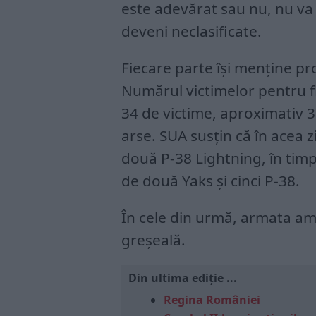
este adevărat sau nu, nu va f
deveni neclasificate.
Fiecare parte își menține pr
Numărul victimelor pentru fie
34 de victime, aproximativ 3
arse. SUA susțin că în acea z
două P-38 Lightning, în tim
de două Yaks și cinci P-38.
În cele din urmă, armata am
greșeală.
Din ultima ediție ...
Regina României