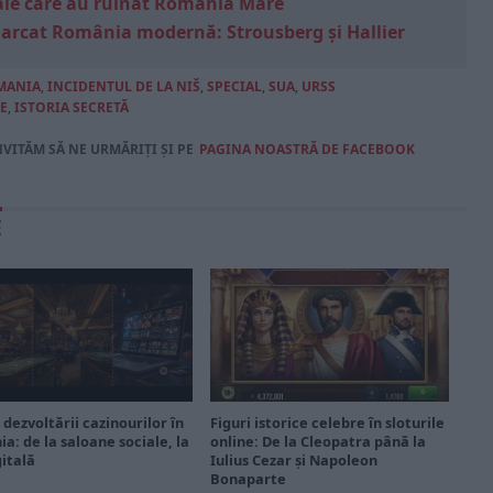
e sale care au ruinat România Mare
marcat România modernă: Strousberg și Hallier
MANIA
,
INCIDENTUL DE LA NIŠ
,
SPECIAL
,
SUA
,
URSS
E
,
ISTORIA SECRETĂ
NVITĂM SĂ NE URMĂRIȚI ȘI PE
PAGINA NOASTRĂ DE FACEBOOK
E
 dezvoltării cazinourilor în
Figuri istorice celebre în sloturile
a: de la saloane sociale, la
online: De la Cleopatra până la
gitală
Iulius Cezar și Napoleon
Bonaparte