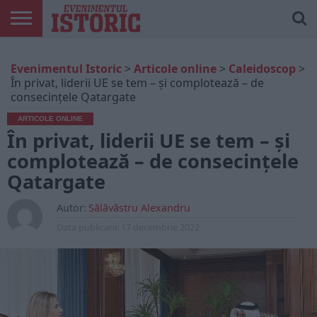
ARTICOLE
ONLINE
EDIȚII
ISTORIC
CONTUL
Evenimentul Istoric
>
Articole online
>
Caleidoscop
>
TIPĂRITE
PLAY
MEU
În privat, liderii UE se tem – și complotează – de
consecințele Qatargate
ARTICOLE ONLINE
În privat, liderii UE se tem – și
complotează – de consecințele
Qatargate
Autor:
Sălăvăstru Alexandru
Data publicarii:
17 decembrie 2022