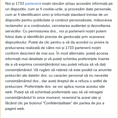
cine ar putea cădea în continuare.
Noi și 1733
parteneri
i noștri stocăm și/sau accesăm informații pe
un dispozitiv, cum ar fi cookie-urile, și procesăm date personale,
cum ar fi identificatori unici și informații standard trimise de un
dispozitiv pentru publicitate și conținut personalizate, măsurarea
reclamelor și a conținutului, cercetarea audienței și dezvoltarea
serviciilor.
Cu permisiunea dvs., noi și partenerii noștri putem
folosi date și identificări precise de geolocație prin scanarea
dispozitivului. Puteți da clic pentru a vă da acordul cu privire la
prelucrarea realizată de către noi și 1733 partenerii noștri
conform descrierii de mai sus. În mod alternativ, puteți accesa
informații mai detaliate și vă puteți schimba preferințele înainte
de a vă exprima consimțământul sau puteți refuza să vă dați
consimțământul.
Vă rugăm să rețineți că este posibil ca anumite
prelucrări ale datelor dvs. cu caracter personal să nu necesite
consimțământul dvs., dar aveți dreptul de a refuza o astfel de
prelucrare. Preferințele dvs. se vor aplica numai acestui site
web. Puteți să vă schimbați preferințele sau să vă retrageți
consimțământul în orice moment, revenind la acest site și
făcând clic pe butonul "Confidențialitate" din partea de jos a
paginii web.