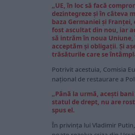
„UE, în loc să facă comprom
dezintegreze și în câteva 
baza Germaniei și Franței,
fost ascultat din nou, iar 
să intrăm în noua Uniune, î
acceptăm și obligații. Și aș
trăsăturile care se întâmplă
Potrivit acestuia, Comisia 
național de restaurare a Pol
„Până la urmă, acești bani v
statul de drept, nu are rost
spus el.
În privința lui Vladimir Put
poate rezolva criza din Ucra