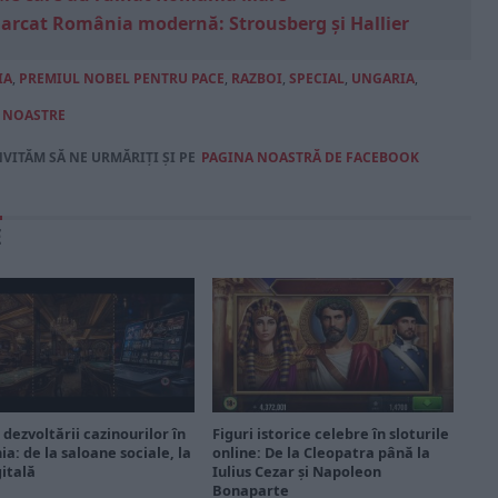
marcat România modernă: Strousberg și Hallier
IA
,
PREMIUL NOBEL PENTRU PACE
,
RAZBOI
,
SPECIAL
,
UNGARIA
,
R NOASTRE
NVITĂM SĂ NE URMĂRIȚI ȘI PE
PAGINA NOASTRĂ DE FACEBOOK
E
 dezvoltării cazinourilor în
Figuri istorice celebre în sloturile
a: de la saloane sociale, la
online: De la Cleopatra până la
gitală
Iulius Cezar și Napoleon
Bonaparte