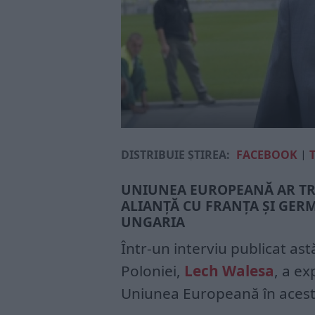
DISTRIBUIE ȘTIREA:
FACEBOOK
|
UNIUNEA EUROPEANĂ AR TRE
ALIANȚĂ CU FRANȚA ȘI GERM
UNGARIA
Într-un interviu publicat ast
Poloniei,
Lech Walesa
, a e
Uniunea Europeană în aces