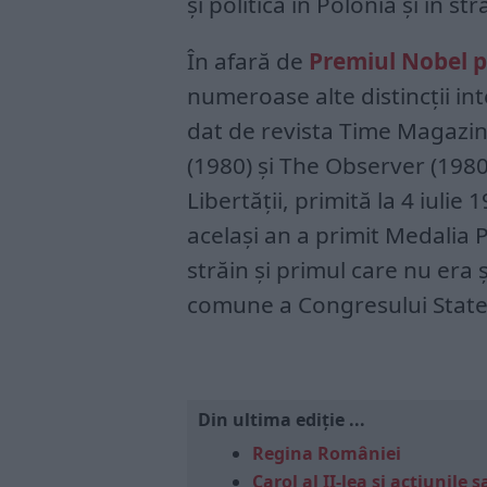
și politică în Polonia și în st
În afară de
Premiul Nobel 
numeroase alte distincții int
dat de revista Time Magazin
(1980) și The Observer (1980)
Libertății, primită la 4 iulie
același an a primit Medalia Pr
străin și primul care nu era 
comune a Congresului Statel
Din ultima ediție ...
Regina României
Carol al II-lea și acțiunil