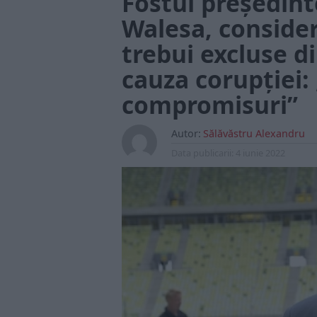
Fostul președint
Walesa, consider
trebui excluse d
cauza corupției:
compromisuri”
Autor:
Sălăvăstru Alexandru
Data publicarii:
4 iunie 2022