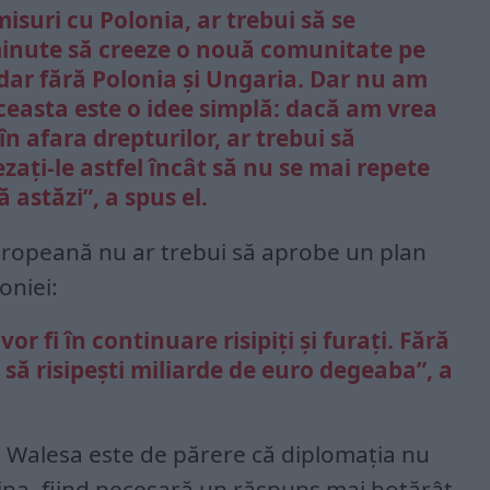
isuri cu Polonia, ar trebui să se
minute să creeze o nouă comunitate pe
 dar fără Polonia și Ungaria. Dar nu am
aceasta este o idee simplă: dacă am vrea
n afara drepturilor, ar trebui să
ezați-le astfel încât să nu se mai repete
 astăzi”, a spus el.
Europeană nu ar trebui să aprobe un plan
oniei:
or fi în continuare risipiți și furați. Fără
 să risipești miliarde de euro degeaba”, a
in, Walesa este de părere că diplomația nu
ina, fiind necesară un răspuns mai hotărât