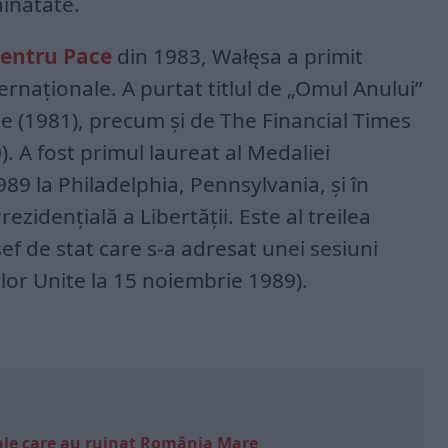
răinătate.
pentru Pace
din 1983, Wałęsa a primit
ernaționale. A purtat titlul de „Omul Anului”
e (1981), precum și de The Financial Times
. A fost primul laureat al Medaliei
 1989 la Philadelphia, Pennsylvania, și în
ezidențială a Libertății. Este al treilea
șef de stat care s-a adresat unei sesiuni
or Unite la 15 noiembrie 1989).
e sale care au ruinat România Mare