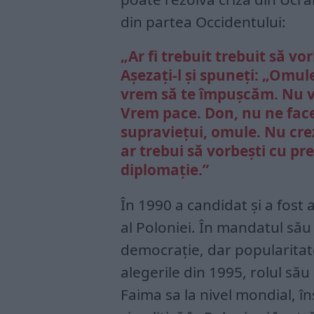
din partea Occidentului:
„Ar fi trebuit trebuit să vor
Așezați-l și spuneți: „Omul
vrem să te împușcăm. Nu v
Vrem pace. Don, nu ne face 
supraviețui, omule. Nu crez
ar trebui să vorbești cu pre
diplomație.”
În 1990 a candidat și a fost 
al Poloniei. În mandatul său
democrație, dar popularitate
alegerile din 1995, rolul să
Faima sa la nivel mondial, în