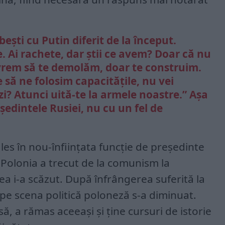
bești cu Putin diferit de la început.
e. Ai rachete, dar știi ce avem? Doar că nu
rem să te demolăm, doar te construim.
să ne folosim capacitățile, nu vei
i? Atunci uită-te la armele noastre.” Așa
ședintele Rusiei, nu cu un fel de
ales în nou-înființata funcție de președinte
 Polonia a trecut de la comunism la
a i-a scăzut. După înfrângerea suferită la
u pe scena politică poloneză s-a diminuat.
să, a rămas aceeași și ține cursuri de istorie