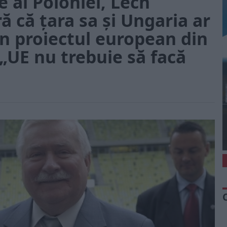
e al Poloniei, Lech
ă că țara sa și Ungaria ar
in proiectul european din
 „UE nu trebuie să facă