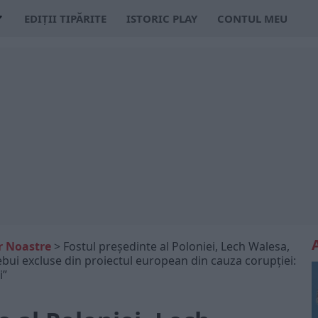
EDIȚII TIPĂRITE
ISTORIC PLAY
CONTUL MEU
or Noastre
>
Fostul președinte al Poloniei, Lech Walesa,
ebui excluse din proiectul european din cauza corupției:
i”