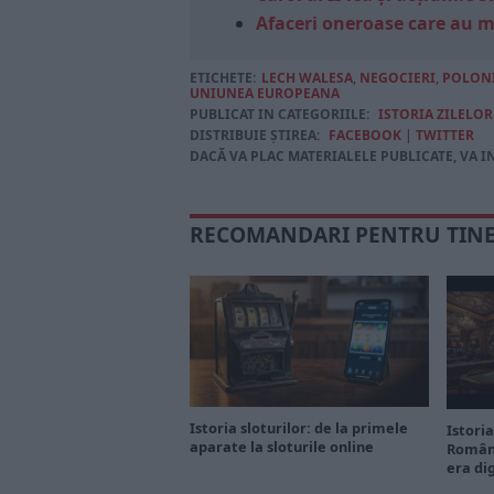
Afaceri oneroase care au 
ETICHETE:
LECH WALESA
,
NEGOCIERI
,
POLON
UNIUNEA EUROPEANA
PUBLICAT IN CATEGORIILE:
ISTORIA ZILELO
DISTRIBUIE ȘTIREA:
FACEBOOK
|
TWITTER
DACĂ VA PLAC MATERIALELE PUBLICATE, VA I
RECOMANDARI PENTRU TIN
Istoria sloturilor: de la primele
Istoria
aparate la sloturile online
Români
era di