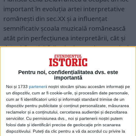
important în evoluţia artei interpretative
româneşti din sec.XX şi a influenţat
semnificativ şcoala muzicală românească
atât prin perfecţiunea interpretării, cât şi
datorită activităţii sale de cronicar muzical.
Pentru noi, confidențialitatea dvs. este
importantă
Noi și 1733
parteneri
i noștri stocăm și/sau accesăm informații pe
un dispozitiv, cum ar fi cookie-urile, și procesăm date personale,
cum ar fi identificatori unici și informații standard trimise de un
dispozitiv pentru publicitate și conținut personalizate, măsurarea
reclamelor și a conținutului, cercetarea audienței și dezvoltarea
serviciilor.
Cu permisiunea dvs., noi și partenerii noștri putem
folosi date și identificări precise de geolocație prin scanarea
dispozitivului. Puteți da clic pentru a vă da acordul cu privire la