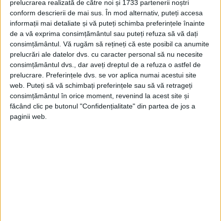
Prozatoare şi muziciană, a publicat
prelucrarea realizată de către noi și 1733 partenerii noștri
conform descrierii de mai sus. În mod alternativ, puteți accesa
articole, cronici dramatice, critică muzicală
informații mai detaliate și vă puteți schimba preferințele înainte
de a vă exprima consimțământul sau puteți refuza să vă dați
şi plastică în Le Moment, Muzică şi poezie,
consimțământul.
Vă rugăm să rețineți că este posibil ca anumite
Cuvântul, iar după 1947, în principalele
prelucrări ale datelor dvs. cu caracter personal să nu necesite
consimțământul dvs., dar aveți dreptul de a refuza o astfel de
reviste ale vremii.
prelucrare. Preferințele dvs. se vor aplica numai acestui site
web. Puteți să vă schimbați preferințele sau să vă retrageți
A ținut cursuri la clase de liceu în Bucureşti
consimțământul în orice moment, revenind la acest site și
făcând clic pe butonul "Confidențialitate" din partea de jos a
(1950-1954), iar din 1954 a predat pian la
paginii web.
Conservator.
EDITORIAL A DEBUTAT ÎN 1946 CU
VOLUMUL DE NUVELE VRAJA.
În 1970, i-a apărut volumul „Arpegii în ton
major”, iar în 1974 – „Mozaic în timp”, care
include o secţiune de note de călătorie şi