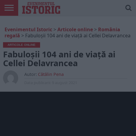
ARTICOLE
ONLINE
EDIȚII
ISTORIC
CONTUL
Evenimentul Istoric
>
Articole online
>
România
TIPĂRITE
PLAY
MEU
regală
>
Fabuloșii 104 ani de viață ai Cellei Delavrancea
ARTICOLE ONLINE
Fabuloșii 104 ani de viață ai
Cellei Delavrancea
Autor:
Cătălin Pena
Data publicarii:
9 august 2021