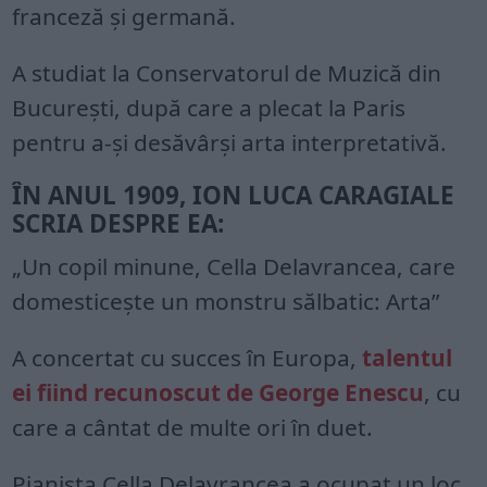
franceză şi germană.
A studiat la Conservatorul de Muzică din
Bucureşti, după care a plecat la Paris
pentru a-şi desăvârşi arta interpretativă.
ÎN ANUL 1909, ION LUCA CARAGIALE
SCRIA DESPRE EA:
„Un copil minune, Cella Delavrancea, care
domesticește un monstru sălbatic: Arta”
A concertat cu succes în Europa,
talentul
ei fiind recunoscut de George Enescu
, cu
care a cântat de multe ori în duet.
Pianista Cella Delavrancea a ocupat un loc