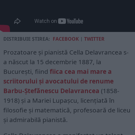
DISTRIBUIE ȘTIREA:
FACEBOOK
|
TWITTER
Prozatoare şi pianistă Cella Delavrancea s-
a născut la 15 decembrie 1887, la
Bucureşti, fiind
fiica cea mai mare a
scriitorului şi avocatului de renume
Barbu-Ştefănescu Delavrancea
(1858-
1918) şi a Mariei Lupaşcu, licenţiată în
filosofie şi matematică, profesoară de liceu
şi admirabilă pianistă.