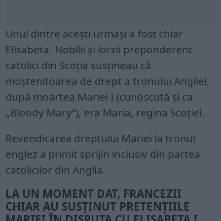
Unul dintre acești urmași a fost chiar
Elisabeta. Nobilii și lorzii preponderent
catolici din Scoția susțineau că
moștenitoarea de drept a tronului Angliei,
după moartea Mariei I (cunoscută și ca
„Bloody Mary”), era Maria, regina Scoției.
Revendicarea dreptului Mariei la tronul
englez a primit sprijin inclusiv din partea
catolicilor din Anglia.
LA UN MOMENT DAT, FRANCEZII
CHIAR AU SUSȚINUT PRETENȚIILE
MARIEI ÎN DISPUTA CU ELISABETA I