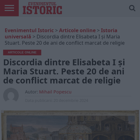
ARTICOLE
ONLINE
EDIȚII
ISTORIC
CONTUL
Evenimentul Istoric
>
Articole online
>
Istoria
TIPĂRITE
PLAY
MEU
universală
>
Discordia dintre Elisabeta I și Maria
Stuart. Peste 20 de ani de conflict marcat de religie
ARTICOLE ONLINE
Discordia dintre Elisabeta I și
Maria Stuart. Peste 20 de ani
de conflict marcat de religie
Autor:
Mihail Popescu
Data publicarii:
20 decembrie 2024