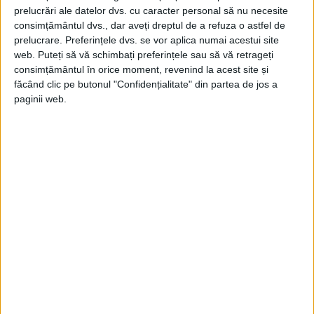
prelucrări ale datelor dvs. cu caracter personal să nu necesite
consimțământul dvs., dar aveți dreptul de a refuza o astfel de
prelucrare. Preferințele dvs. se vor aplica numai acestui site
web. Puteți să vă schimbați preferințele sau să vă retrageți
consimțământul în orice moment, revenind la acest site și
făcând clic pe butonul "Confidențialitate" din partea de jos a
Lăsând totul în urmă, inclusiv pe fiul ei în
paginii web.
vârstă de un an- Iacob (mai târziu regele
Iacob al VI-lea),
Maria
a fugit apoi în
Anglia, unde a fost în cele din urmă
decapitată sub acuzația de trădare. Înainte
de moartea Mariei, în 1587, Elisabeta a
plasat-o pe Maria în arest la domiciliu timp
de aproape două decenii.
Istoricii
consideră că executarea Mariei a