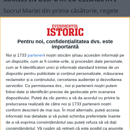
Socrul Mariei din prima căsătorie, regele
Henri al II-lea al Franței, a desfășurat o
campanie viguroasă pentru a o plasa pe
Maria în linia de succesiune la tronul
Pentru noi, confidențialitatea dvs. este
englez. Cu toate acestea, niciunul dintre
importantă
aceste demersuri nu s-a materializat. După
Noi și 1733
parteneri
i noștri stocăm și/sau accesăm informații pe
un dispozitiv, cum ar fi cookie-urile, și procesăm date personale,
o serie de presupuse scandaluri conjugale,
cum ar fi identificatori unici și informații standard trimise de un
dispozitiv pentru publicitate și conținut personalizate, măsurarea
nobilii și lorzii din Scoția au forțat-o pe
reclamelor și a conținutului, cercetarea audienței și dezvoltarea
Maria să abdice de la tron în 1567.
serviciilor.
Cu permisiunea dvs., noi și partenerii noștri putem
folosi date și identificări precise de geolocație prin scanarea
dispozitivului. Puteți da clic pentru a vă da acordul cu privire la
prelucrarea realizată de către noi și 1733 partenerii noștri
conform descrierii de mai sus. În mod alternativ, puteți accesa
informații mai detaliate și vă puteți schimba preferințele înainte
de a vă exprima consimțământul sau puteți refuza să vă dați
consimțământul.
Vă rugăm să rețineți că este posibil ca anumite