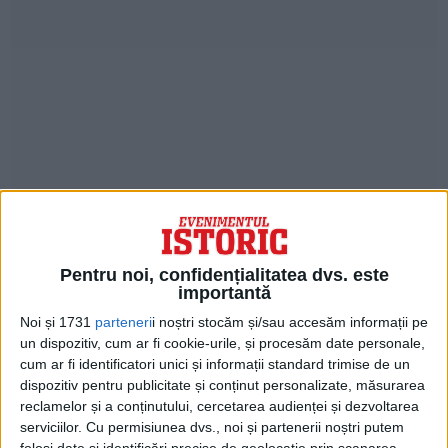
Beijingul s-a dovedit abil în a împiedica UE
să dezvolte o politică unificată privind
Pentru noi, confidențialitatea dvs. este
China, folosind amenințări care variază de
importantă
la potențiale interdicții asupra vinului
Noi și 1731
parteneri
i noștri stocăm și/sau accesăm informații pe
un dispozitiv, cum ar fi cookie-urile, și procesăm date personale,
francez și spaniol la avertismente că
cum ar fi identificatori unici și informații standard trimise de un
dispozitiv pentru publicitate și conținut personalizate, măsurarea
Republica Chineză va cumpăra avioane
reclamelor și a conținutului, cercetarea audienței și dezvoltarea
americane Boeing în locul celor franceze
serviciilor.
Cu permisiunea dvs., noi și partenerii noștri putem