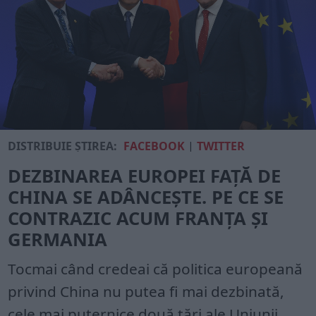
DISTRIBUIE ȘTIREA:
FACEBOOK
|
TWITTER
DEZBINAREA EUROPEI FAȚĂ DE
CHINA SE ADÂNCEȘTE. PE CE SE
CONTRAZIC ACUM FRANȚA ȘI
GERMANIA
Tocmai când credeai că politica europeană
privind China nu putea fi mai dezbinată,
cele mai puternice două țări ale Uniunii