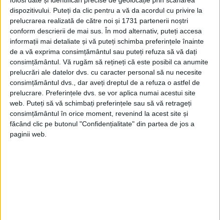
folosi date și identificări precise de geolocație prin scanarea
Airbus.
dispozitivului. Puteți da clic pentru a vă da acordul cu privire la
prelucrarea realizată de către noi și 1731 partenerii noștri
Dezacordul cu privire la CAI este doar un
conform descrierii de mai sus. În mod alternativ, puteți accesa
informații mai detaliate și vă puteți schimba preferințele înainte
alt exemplu de divergență în ceea ce
de a vă exprima consimțământul sau puteți refuza să vă dați
privește politica privind China în Europa,
consimțământul.
Vă rugăm să rețineți că este posibil ca anumite
prelucrări ale datelor dvs. cu caracter personal să nu necesite
unde Beijingul a curtat cu pricepere
consimțământul dvs., dar aveți dreptul de a refuza o astfel de
diferite țări și le-a jucat unele împotriva
prelucrare. Preferințele dvs. se vor aplica numai acestui site
web. Puteți să vă schimbați preferințele sau să vă retrageți
altora în jocuri de dezbinare și de
consimțământul în orice moment, revenind la acest site și
guvernare în ultimul deceniu.
făcând clic pe butonul "Confidențialitate" din partea de jos a
paginii web.
SCHOLZ CAUTĂ DEZGHEȚUL CAI
În urma a șapte ani de negocieri
chinuitoare, IAC a fost adoptat în grabă de
fostul cancelar german Angela Merkel la
sfârșitul președinției rotative de șase luni a