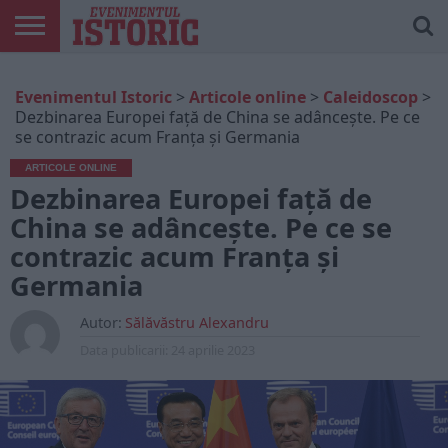
ARTICOLE
ONLINE
EDIȚII
ISTORIC
CONTUL
Evenimentul Istoric
>
Articole online
>
Caleidoscop
>
TIPĂRITE
PLAY
MEU
Dezbinarea Europei față de China se adâncește. Pe ce
se contrazic acum Franța și Germania
ARTICOLE ONLINE
Dezbinarea Europei față de
China se adâncește. Pe ce se
contrazic acum Franța și
Germania
Autor:
Sălăvăstru Alexandru
Data publicarii:
24 aprilie 2023