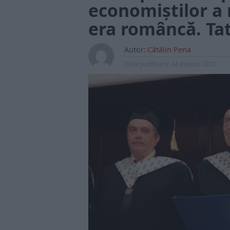
economiștilor a
era româncă. Tat
Autor:
Cătălin Pena
Data publicarii:
24 august 2021