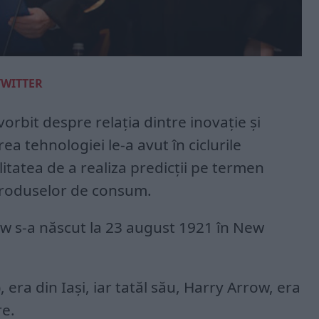
TWITTER
orbit despre relaţia dintre inovaţie şi
ea tehnologiei le-a avut în ciclurile
tatea de a realiza predicţii pe termen
produselor de consum.
w s-a născut la 23 august 1921 în New
 era din Iași, iar tatăl său, Harry Arrow, era
re.