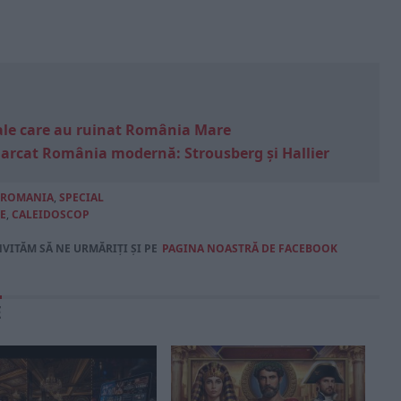
e sale care au ruinat România Mare
marcat România modernă: Strousberg și Hallier
ROMANIA
,
SPECIAL
E
,
CALEIDOSCOP
NVITĂM SĂ NE URMĂRIȚI ȘI PE
PAGINA NOASTRĂ DE FACEBOOK
E