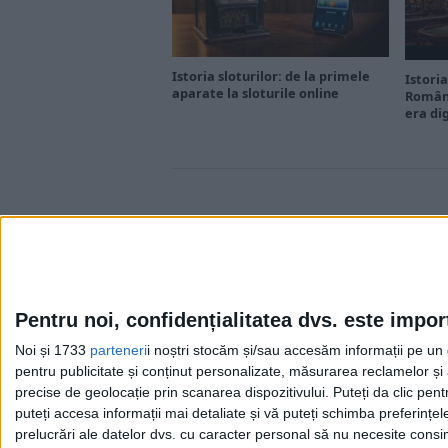
Istoria sloturilor: de la primele
Istoria
aparate la sloturile online
Români
era di
Pentru noi, confidențialitatea dvs. este impor
Noi și 1733
parteneri
i noștri stocăm și/sau accesăm informații pe un di
Cea mai mare revistă de istorie din Europa!
.
pentru publicitate și conținut personalizate, măsurarea reclamelor și a
Media KIT
precise de geolocație prin scanarea dispozitivului. Puteți da clic pent
puteți accesa informații mai detaliate și vă puteți schimba preferinț
prelucrări ale datelor dvs. cu caracter personal să nu necesite consim