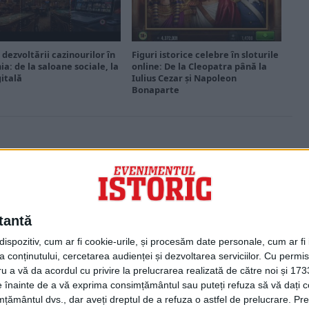
 dezvoltării cazinourilor în
Figuri istorice celebre în sloturile
a: de la saloane sociale, la
online: De la Cleopatra până la
gitală
Iulius Cezar și Napoleon
Bonaparte
PORTOFOLIU
Capital
Evenimentul Zilei
tantă
Doctorul Zilei
Infofinanciar
spozitiv, cum ar fi cookie-urile, și procesăm date personale, cum ar fi id
Infoactual
 conținutului, cercetarea audienței și dezvoltarea serviciilor.
Cu permisi
Editura de carte
ru a vă da acordul cu privire la prelucrarea realizată de către noi și 173
EVZ Comunicate
ele înainte de a vă exprima consimțământul sau puteți refuza să vă dați
Capital Comunicate
țământul dvs., dar aveți dreptul de a refuza o astfel de prelucrare. Pre
Animal Zoo