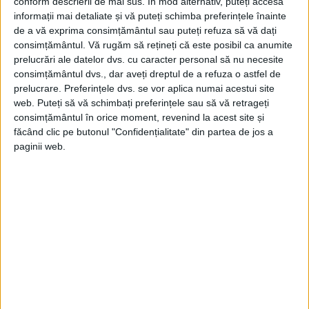
conform descrierii de mai sus. În mod alternativ, puteți accesa
informații mai detaliate și vă puteți schimba preferințele înainte
de a vă exprima consimțământul sau puteți refuza să vă dați
consimțământul.
Vă rugăm să rețineți că este posibil ca anumite
prelucrări ale datelor dvs. cu caracter personal să nu necesite
consimțământul dvs., dar aveți dreptul de a refuza o astfel de
prelucrare. Preferințele dvs. se vor aplica numai acestui site
web. Puteți să vă schimbați preferințele sau să vă retrageți
consimțământul în orice moment, revenind la acest site și
făcând clic pe butonul "Confidențialitate" din partea de jos a
paginii web.
În primele luni ale războiului, forțele ONU
conduse de SUA au avansat rapid
împotriva nord-coreenilor, dar trupele
comuniste chineze au intrat în luptă în
octombrie, obligându-i pe aliați să se
retragă în grabă. În aprilie 1951, Truman l-
a eliberat pe MacArthur de la comanda sa