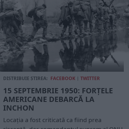
DISTRIBUIE ȘTIREA:
FACEBOOK
|
TWITTER
15 SEPTEMBRIE 1950: FORȚELE
AMERICANE DEBARCĂ LA
INCHON
Locația a fost criticată ca fiind prea
riscantă, dar comandantul suprem al ONU,