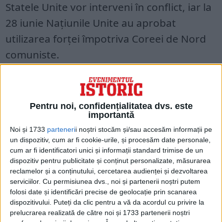
Statele Unite vor interveni în conflict, iar la
28 iunie Națiunile Unite au aprobat
utilizarea forței împotriva Coreei de Nord
comuniste.
La 30 iunie, Truman a fost de acord să
trimită forțe terestre americane în Coreea,
Pentru noi, confidențialitatea dvs. este
iar la 7 iulie Consiliul de Securitate a
importantă
recomandat ca toate forțele ONU trimise în
Noi și 1733
parteneri
i noștri stocăm și/sau accesăm informații pe
un dispozitiv, cum ar fi cookie-urile, și procesăm date personale,
Coreea
să fie puse sub comanda SUA. A
cum ar fi identificatori unici și informații standard trimise de un
doua zi, generalul Douglas MacArthur a
dispozitiv pentru publicitate și conținut personalizate, măsurarea
reclamelor și a conținutului, cercetarea audienței și dezvoltarea
fost numit comandant al tuturor forțelor
serviciilor.
Cu permisiunea dvs., noi și partenerii noștri putem
ONU din Coreea.
folosi date și identificări precise de geolocație prin scanarea
dispozitivului. Puteți da clic pentru a vă da acordul cu privire la
prelucrarea realizată de către noi și 1733 partenerii noștri