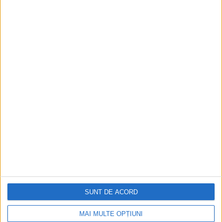
RECOMANDARI PENTRU TINE
Istoria sloturilor: de la primele aparate
la sloturile online
Istoria dezvoltării cazinourilor în
România: de la saloane sociale, la era
digitală
Figuri istorice celebre în sloturile online:
De la Cleopatra până la Iulius Cezar și
Napoleon Bonaparte
Aprilie 2026
SUNT DE ACORD
MAI MULTE OPȚIUNI