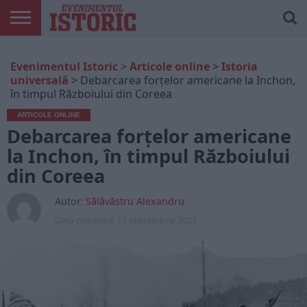
ARTICOLE
ONLINE
EDIȚII
ISTORIC
CONTUL
Evenimentul Istoric
>
Articole online
>
Istoria
TIPĂRITE
PLAY
MEU
universală
>
Debarcarea forțelor americane la Inchon,
în timpul Războiului din Coreea
ARTICOLE ONLINE
Debarcarea forțelor americane
la Inchon, în timpul Războiului
din Coreea
Autor:
Sălăvăstru Alexandru
Data publicarii:
15 septembrie 2022