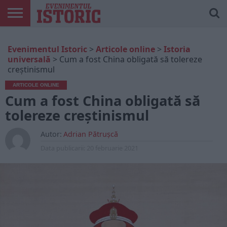
ARTICOLE
ONLINE
EDIȚII
ISTORIC
CONTUL
Evenimentul Istoric
>
Articole online
>
Istoria
TIPĂRITE
PLAY
MEU
universală
>
Cum a fost China obligată să tolereze
creștinismul
ARTICOLE ONLINE
Cum a fost China obligată să
tolereze creștinismul
Autor:
Adrian Pătrușcă
Data publicarii:
20 februarie 2021