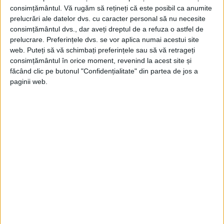
consimțământul.
Vă rugăm să rețineți că este posibil ca anumite
prelucrări ale datelor dvs. cu caracter personal să nu necesite
consimțământul dvs., dar aveți dreptul de a refuza o astfel de
prelucrare. Preferințele dvs. se vor aplica numai acestui site
web. Puteți să vă schimbați preferințele sau să vă retrageți
consimțământul în orice moment, revenind la acest site și
făcând clic pe butonul "Confidențialitate" din partea de jos a
paginii web.
Din acest moment, occidentalii nu mai sunt
percepuți de chinezi doar ca niște „barbari”
lipsiți de importanță, ci ca intruși periculoși
pentru civilizația orientală. Această
reputație proastă se răsfrânge asupra
misionarilor și a comunităților creștine,