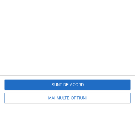
digitală
Figuri istorice celebre în sloturile online:
De la Cleopatra până la Iulius Cezar și
Napoleon Bonaparte
Aprilie 2026
SUNT DE ACORD
MAI MULTE OPȚIUNI