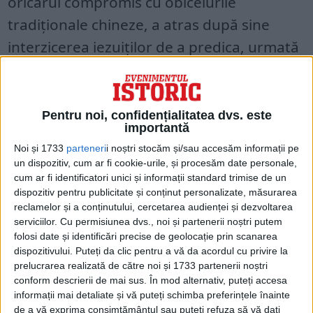
oricărui compromis cu obiceiurile
tradiționale chineze, a atras după sine
interzicerea iezuiților de a predica, urmată
la scurt timp de alungarea lor de la curte.
În veacul al XIX-lea, China împăraților Qing
Pentru noi, confidențialitatea dvs. este
începe să decadă, acuzând un decalaj tot
importantă
mai mare de dezvoltare în comparație cu
Noi și 1733
parteneri
i noștri stocăm și/sau accesăm informații pe
un dispozitiv, cum ar fi cookie-urile, și procesăm date personale,
Occidentul.
cum ar fi identificatori unici și informații standard trimise de un
dispozitiv pentru publicitate și conținut personalizate, măsurarea
Cu ajutorul militar al guvernului lor, oameni
reclamelor și a conținutului, cercetarea audienței și dezvoltarea
serviciilor.
Cu permisiunea dvs., noi și partenerii noștri putem
de afaceri englezi îl obligă pe împăratul
folosi date și identificări precise de geolocație prin scanarea
Daoguang, aflat pe tron din 1820, să
dispozitivului. Puteți da clic pentru a vă da acordul cu privire la
prelucrarea realizată de către noi și 1733 partenerii noștri
deschidă mai multe porturi și să acorde
conform descrierii de mai sus. În mod alternativ, puteți accesa
libertate deplină comerțului cu opiu.
informații mai detaliate și vă puteți schimba preferințele înainte
de a vă exprima consimțământul sau puteți refuza să vă dați