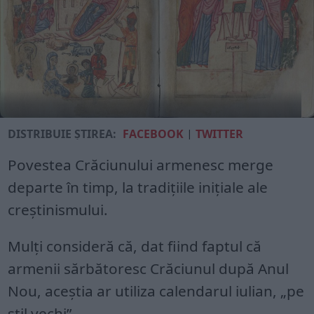
DISTRIBUIE ȘTIREA:
FACEBOOK
|
TWITTER
Povestea Crăciunului armenesc merge
departe în timp, la tradiţiile iniţiale ale
creştinismului.
Mulţi consideră că, dat fiind faptul că
armenii sărbătoresc Crăciunul după Anul
Nou, aceştia ar utiliza calendarul iulian, „pe
stil vechi”.