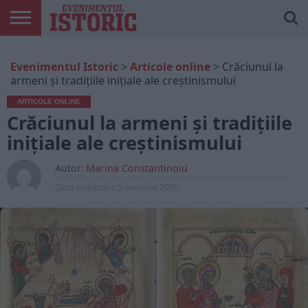
ARTICOLE
ONLINE
EDIȚII
ISTORIC
CONTUL
Evenimentul Istoric
>
Articole online
>
Crăciunul la
TIPĂRITE
PLAY
MEU
armeni şi tradiţiile iniţiale ale creştinismului
ARTICOLE ONLINE
Crăciunul la armeni şi tradiţiile
iniţiale ale creştinismului
Autor:
Marina Constantinoiu
Data publicarii:
5 ianuarie 2020