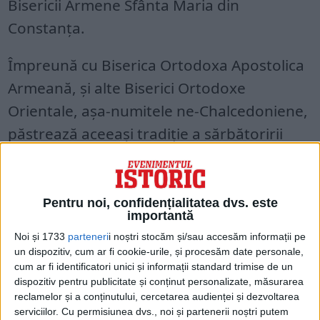
Bisericii Armene Sfânta Maria din
Constanţa.
Împreună cu Biserica Ortodoxa Apostolica
Armeană, şi alte Biserici Ortodoxe
Orientale, aşa-numitele ne-Chalcedoniene,
păstrează aceeaşi tradiţie a sărbătoririi
Crăciunului pe 6 ianuarie, odată cu Botezul
Domnului: Biserica Egipteană Coptă,
Biserica Ortodoxă Etiopiană, Biserica
Pentru noi, confidențialitatea dvs. este
importantă
Eritreeană, Biserica Ortodoxă Siriacă şi
Noi și 1733
parteneri
i noștri stocăm și/sau accesăm informații pe
Biserica Ortodoxă Malankara din India.
un dispozitiv, cum ar fi cookie-urile, și procesăm date personale,
cum ar fi identificatori unici și informații standard trimise de un
dispozitiv pentru publicitate și conținut personalizate, măsurarea
reclamelor și a conținutului, cercetarea audienței și dezvoltarea
serviciilor.
Cu permisiunea dvs., noi și partenerii noștri putem