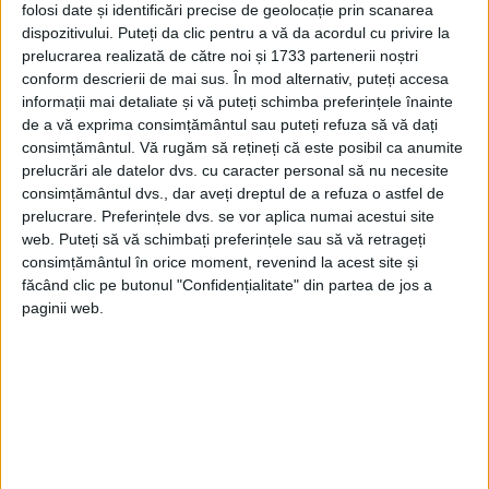
folosi date și identificări precise de geolocație prin scanarea
dispozitivului. Puteți da clic pentru a vă da acordul cu privire la
prelucrarea realizată de către noi și 1733 partenerii noștri
conform descrierii de mai sus. În mod alternativ, puteți accesa
informații mai detaliate și vă puteți schimba preferințele înainte
de a vă exprima consimțământul sau puteți refuza să vă dați
consimțământul.
Vă rugăm să rețineți că este posibil ca anumite
prelucrări ale datelor dvs. cu caracter personal să nu necesite
consimțământul dvs., dar aveți dreptul de a refuza o astfel de
prelucrare. Preferințele dvs. se vor aplica numai acestui site
MODIFICĂRI
web. Puteți să vă schimbați preferințele sau să vă retrageți
consimțământul în orice moment, revenind la acest site și
„
Data sarbatorii Nasterii Domnului a fost
făcând clic pe butonul "Confidențialitate" din partea de jos a
modificata in Imperiul Roman, dupa
paginii web.
acceptarea crestinismului printre religiile
imperiului de catre imparatul Constantin
(Edictul din Milan, anul 313 al erei crestine).
Astfel, ea a fost celebrata deodata cu ultima zi